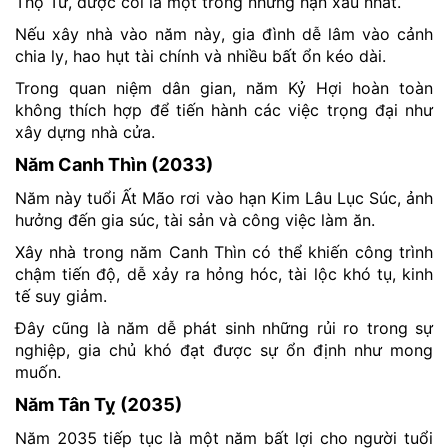
Thọ Tử, được coi là một trong những hạn xấu nhất.
Nếu xây nhà vào năm này, gia đình dễ lâm vào cảnh
chia ly, hao hụt tài chính và nhiều bất ổn kéo dài.
Trong quan niệm dân gian, năm Kỷ Hợi hoàn toàn
không thích hợp để tiến hành các việc trọng đại như
xây dựng nhà cửa.
Năm Canh Thìn (2033)
Năm này tuổi Ất Mão rơi vào hạn Kim Lâu Lục Súc, ảnh
hưởng đến gia súc, tài sản và công việc làm ăn.
Xây nhà trong năm Canh Thìn có thể khiến công trình
chậm tiến độ, dễ xảy ra hỏng hóc, tài lộc khó tụ, kinh
tế suy giảm.
Đây cũng là năm dễ phát sinh những rủi ro trong sự
nghiệp, gia chủ khó đạt được sự ổn định như mong
muốn.
Năm Tân Tỵ (2035)
Năm 2035 tiếp tục là một năm bất lợi cho người tuổi