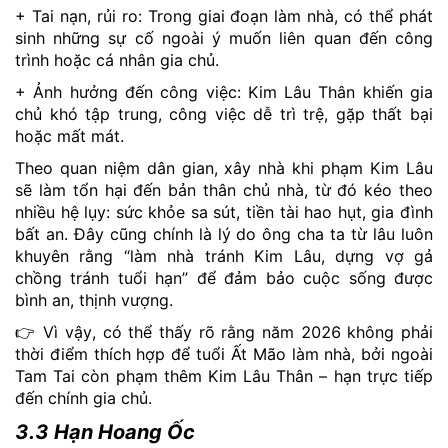
+ Tai nạn, rủi ro: Trong giai đoạn làm nhà, có thể phát
sinh những sự cố ngoài ý muốn liên quan đến công
trình hoặc cá nhân gia chủ.
+ Ảnh hưởng đến công việc: Kim Lâu Thân khiến gia
chủ khó tập trung, công việc dễ trì trệ, gặp thất bại
hoặc mất mát.
Theo quan niệm dân gian, xây nhà khi phạm Kim Lâu
sẽ làm tổn hại đến bản thân chủ nhà, từ đó kéo theo
nhiều hệ lụy: sức khỏe sa sút, tiền tài hao hụt, gia đình
bất an. Đây cũng chính là lý do ông cha ta từ lâu luôn
khuyên rằng “làm nhà tránh Kim Lâu, dựng vợ gả
chồng tránh tuổi hạn” để đảm bảo cuộc sống được
bình an, thịnh vượng.
👉 Vì vậy, có thể thấy rõ rằng năm 2026 không phải
thời điểm thích hợp để tuổi Ất Mão làm nhà, bởi ngoài
Tam Tai còn phạm thêm Kim Lâu Thân – hạn trực tiếp
đến chính gia chủ.
3.3 Hạn Hoang Ốc