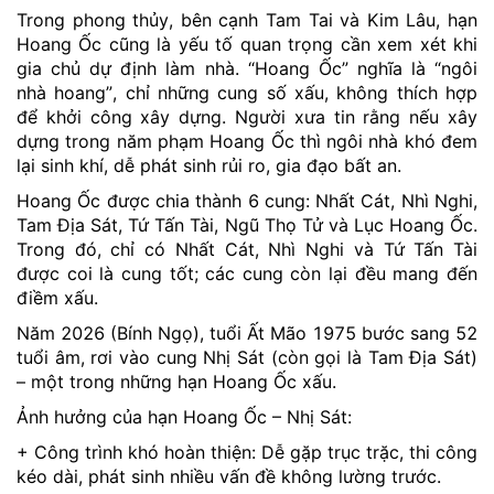
Trong phong thủy, bên cạnh Tam Tai và Kim Lâu, hạn
Hoang Ốc cũng là yếu tố quan trọng cần xem xét khi
gia chủ dự định làm nhà. “Hoang Ốc” nghĩa là “ngôi
nhà hoang”, chỉ những cung số xấu, không thích hợp
để khởi công xây dựng. Người xưa tin rằng nếu xây
dựng trong năm phạm Hoang Ốc thì ngôi nhà khó đem
lại sinh khí, dễ phát sinh rủi ro, gia đạo bất an.
Hoang Ốc được chia thành 6 cung: Nhất Cát, Nhì Nghi,
Tam Địa Sát, Tứ Tấn Tài, Ngũ Thọ Tử và Lục Hoang Ốc.
Trong đó, chỉ có Nhất Cát, Nhì Nghi và Tứ Tấn Tài
được coi là cung tốt; các cung còn lại đều mang đến
điềm xấu.
Năm 2026 (Bính Ngọ), tuổi Ất Mão 1975 bước sang 52
tuổi âm, rơi vào cung Nhị Sát (còn gọi là Tam Địa Sát)
– một trong những hạn Hoang Ốc xấu.
Ảnh hưởng của hạn Hoang Ốc – Nhị Sát:
+ Công trình khó hoàn thiện: Dễ gặp trục trặc, thi công
kéo dài, phát sinh nhiều vấn đề không lường trước.