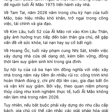
để người tuổi Ất Mão 1975 tiến hành xây nhà.
Về Tam Tai, năm 2026 nằm trong chu kỳ hạn của tuổi
Mão, báo hiệu nhiều khó khăn, trở ngại trong công
việc, tài chính và gia đạo.
Về Kim Lâu, tuổi 52 của Ất Mão rơi vào Kim Lâu Thân,
gây ảnh hưởng trực tiếp đến bản thân gia chủ, dễ gặp
vấn đề về sức khỏe, tai nạn hay sự cố bất ngờ.
Về Hoang Ốc, tuổi này phạm cung Nhị Sát, khiến việc
xây dựng nhà cửa dễ dang dở, kém bền vững, đồng
thời làm suy giảm sinh khí trong gia đình.
Sự hội tụ của cả ba hạn lớn đồng nghĩa với việc xây
nhà trong năm này tiềm ẩn nhiều rủi ro: công trình khó
hoàn thành đúng ý, chi phí đội lên cao, gia đạo bất ổn
và vận khí suy giảm. Bởi vậy, theo quan niệm phong
thủy cũng như kinh nghiệm thực tế, tuổi Ất Mão không
nên làm nhà trong năm 2026.
Tuy nhiên, nếu bắt buộc phải xây dựng do nhu cầu cấp
bách, gia chủ có thể cân nhắc các giải pháp hóa giải