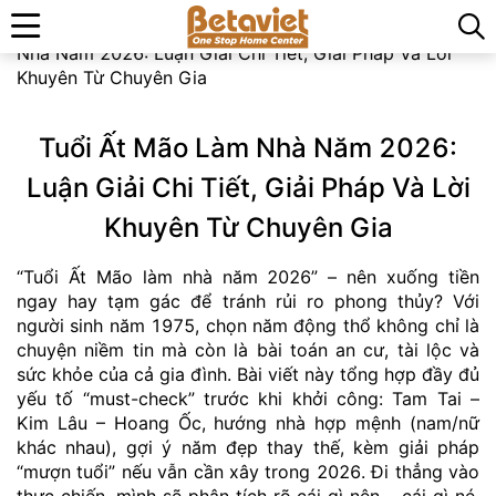
Trang chủ
»
Kiến thức phong thủy
»
Tuổi Ất Mão Làm
Nhà Năm 2026: Luận Giải Chi Tiết, Giải Pháp Và Lời
Khuyên Từ Chuyên Gia
Tuổi Ất Mão Làm Nhà Năm 2026:
Luận Giải Chi Tiết, Giải Pháp Và Lời
Khuyên Từ Chuyên Gia
“Tuổi Ất Mão làm nhà năm 2026” – nên xuống tiền
ngay hay tạm gác để tránh rủi ro phong thủy? Với
người sinh năm 1975, chọn năm động thổ không chỉ là
chuyện niềm tin mà còn là bài toán an cư, tài lộc và
sức khỏe của cả gia đình. Bài viết này tổng hợp đầy đủ
yếu tố “must-check” trước khi khởi công: Tam Tai –
Kim Lâu – Hoang Ốc, hướng nhà hợp mệnh (nam/nữ
khác nhau), gợi ý năm đẹp thay thế, kèm giải pháp
“mượn tuổi” nếu vẫn cần xây trong 2026. Đi thẳng vào