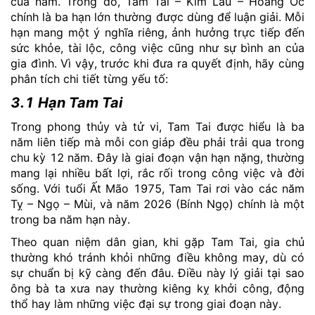
của năm. Trong đó, Tam Tai – Kim Lâu – Hoang Ốc
chính là ba hạn lớn thường được dùng để luận giải. Mỗi
hạn mang một ý nghĩa riêng, ảnh hưởng trực tiếp đến
sức khỏe, tài lộc, công việc cũng như sự bình an của
gia đình. Vì vậy, trước khi đưa ra quyết định, hãy cùng
phân tích chi tiết từng yếu tố:
3.1 Hạn Tam Tai
Trong phong thủy và tử vi, Tam Tai được hiểu là ba
năm liên tiếp mà mỗi con giáp đều phải trải qua trong
chu kỳ 12 năm. Đây là giai đoạn vận hạn nặng, thường
mang lại nhiều bất lợi, rắc rối trong công việc và đời
sống. Với tuổi Ất Mão 1975, Tam Tai rơi vào các năm
Tỵ – Ngọ – Mùi, và năm 2026 (Bính Ngọ) chính là một
trong ba năm hạn này.
Theo quan niệm dân gian, khi gặp Tam Tai, gia chủ
thường khó tránh khỏi những điều không may, dù có
sự chuẩn bị kỹ càng đến đâu. Điều này lý giải tại sao
ông bà ta xưa nay thường kiêng kỵ khởi công, động
thổ hay làm những việc đại sự trong giai đoạn này.