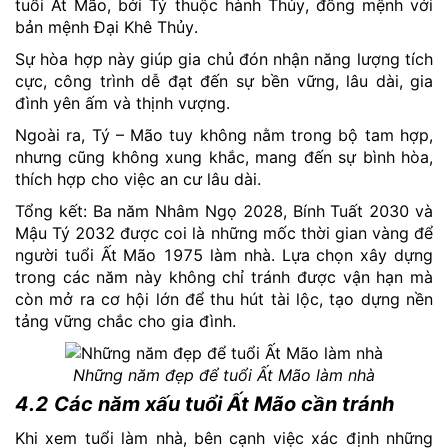
tuổi Ất Mão, bởi Tý thuộc hành Thủy, đồng mệnh với
bản mệnh Đại Khê Thủy.
Sự hòa hợp này giúp gia chủ đón nhận năng lượng tích
cực, công trình dễ đạt đến sự bền vững, lâu dài, gia
đình yên ấm và thịnh vượng.
Ngoài ra, Tý – Mão tuy không nằm trong bộ tam hợp,
nhưng cũng không xung khắc, mang đến sự bình hòa,
thích hợp cho việc an cư lâu dài.
Tổng kết: Ba năm Nhâm Ngọ 2028, Bính Tuất 2030 và
Mậu Tý 2032 được coi là những mốc thời gian vàng để
người tuổi Ất Mão 1975 làm nhà. Lựa chọn xây dựng
trong các năm này không chỉ tránh được vận hạn mà
còn mở ra cơ hội lớn để thu hút tài lộc, tạo dựng nền
tảng vững chắc cho gia đình.
Những năm đẹp để tuổi Ất Mão làm nhà
4.2 Các năm xấu tuổi Ất Mão cần tránh
Khi xem tuổi làm nhà, bên cạnh việc xác định những