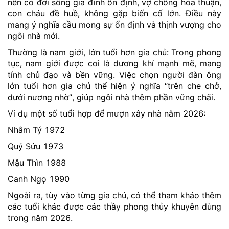
nên có đời sống gia đình ổn định, vợ chồng hòa thuận,
con cháu đề huề, không gặp biến cố lớn. Điều này
mang ý nghĩa cầu mong sự ổn định và thịnh vượng cho
ngôi nhà mới.
Thường là nam giới, lớn tuổi hơn gia chủ: Trong phong
tục, nam giới được coi là dương khí mạnh mẽ, mang
tính chủ đạo và bền vững. Việc chọn người đàn ông
lớn tuổi hơn gia chủ thể hiện ý nghĩa “trên che chở,
dưới nương nhờ”, giúp ngôi nhà thêm phần vững chãi.
Ví dụ một số tuổi hợp để mượn xây nhà năm 2026:
Nhâm Tý 1972
Quý Sửu 1973
Mậu Thìn 1988
Canh Ngọ 1990
Ngoài ra, tùy vào từng gia chủ, có thể tham khảo thêm
các tuổi khác được các thầy phong thủy khuyên dùng
trong năm 2026.