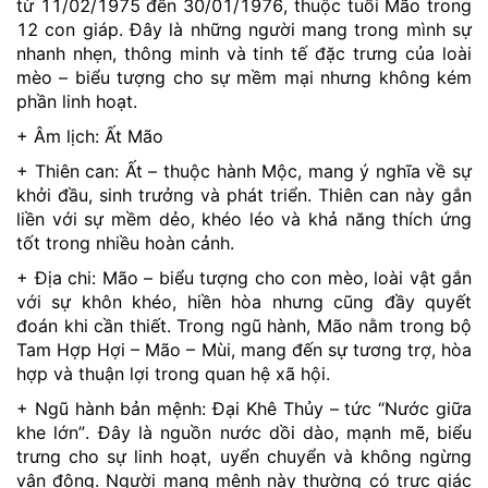
từ 11/02/1975 đến 30/01/1976, thuộc tuổi Mão trong
12 con giáp. Đây là những người mang trong mình sự
nhanh nhẹn, thông minh và tinh tế đặc trưng của loài
mèo – biểu tượng cho sự mềm mại nhưng không kém
phần linh hoạt.
+ Âm lịch: Ất Mão
+ Thiên can: Ất – thuộc hành Mộc, mang ý nghĩa về sự
khởi đầu, sinh trưởng và phát triển. Thiên can này gắn
liền với sự mềm dẻo, khéo léo và khả năng thích ứng
tốt trong nhiều hoàn cảnh.
+ Địa chi: Mão – biểu tượng cho con mèo, loài vật gắn
với sự khôn khéo, hiền hòa nhưng cũng đầy quyết
đoán khi cần thiết. Trong ngũ hành, Mão nằm trong bộ
Tam Hợp Hợi – Mão – Mùi, mang đến sự tương trợ, hòa
hợp và thuận lợi trong quan hệ xã hội.
+ Ngũ hành bản mệnh: Đại Khê Thủy – tức “Nước giữa
khe lớn”. Đây là nguồn nước dồi dào, mạnh mẽ, biểu
trưng cho sự linh hoạt, uyển chuyển và không ngừng
vận động. Người mang mệnh này thường có trực giác