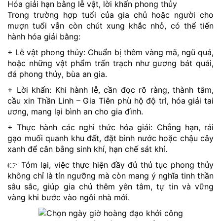
Hóa giải hạn bằng lễ vật, lời khấn phong thủy
Trong trường hợp tuổi của gia chủ hoặc người cho
mượn tuổi vẫn còn chút xung khắc nhỏ, có thể tiến
hành hóa giải bằng:
+ Lễ vật phong thủy: Chuẩn bị thêm vàng mã, ngũ quả,
hoặc những vật phẩm trấn trạch như gương bát quái,
đá phong thủy, bùa an gia.
+ Lời khấn: Khi hành lễ, cần đọc rõ ràng, thành tâm,
cầu xin Thần Linh – Gia Tiên phù hộ độ trì, hóa giải tai
ương, mang lại bình an cho gia đình.
+ Thực hành các nghi thức hóa giải: Chẳng hạn, rải
gạo muối quanh khu đất, đặt bình nước hoặc chậu cây
xanh để cân bằng sinh khí, hạn chế sát khí.
👉 Tóm lại, việc thực hiện đầy đủ thủ tục phong thủy
không chỉ là tín ngưỡng mà còn mang ý nghĩa tinh thần
sâu sắc, giúp gia chủ thêm yên tâm, tự tin và vững
vàng khi bước vào ngôi nhà mới.