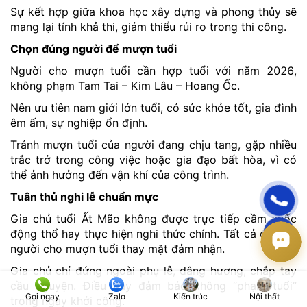
Sự kết hợp giữa khoa học xây dựng và phong thủy sẽ
mang lại tính khả thi, giảm thiểu rủi ro trong thi công.
Chọn đúng người để mượn tuổi
Người cho mượn tuổi cần hợp tuổi với năm 2026,
không phạm Tam Tai – Kim Lâu – Hoang Ốc.
Nên ưu tiên nam giới lớn tuổi, có sức khỏe tốt, gia đình
êm ấm, sự nghiệp ổn định.
Tránh mượn tuổi của người đang chịu tang, gặp nhiều
trắc trở trong công việc hoặc gia đạo bất hòa, vì có
thể ảnh hưởng đến vận khí của công trình.
Tuân thủ nghi lễ chuẩn mực
Gia chủ tuổi Ất Mão không được trực tiếp cầm cuốc
động thổ hay thực hiện nghi thức chính. Tất cả đều do
người cho mượn tuổi thay mặt đảm nhận.
Gia chủ chỉ đứng ngoài phụ lễ, dâng hương, chắp tay
cầu nguyện. Điều này đảm bảo không “phạm tuổi”
Gọi ngay
Zalo
Kiến trúc
Nội thất
trong ngày khởi công.