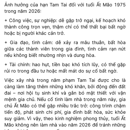
Ảnh hưởng của hạn Tam Tai đối với tuổi Ất Mão 1975
trong năm 2026:
+ Công việc, sự nghiệp: dễ gặp trở ngại, kế hoạch khó
thành công trọn vẹn, thậm chí có thể thất bại bất ngờ
hoặc bị người khác cản trở.
+ Gia đạo, tình cảm: dễ xảy ra mâu thuẫn, bất hòa
giữa các thành viên trong gia đình, tình cảm rạn nứt
nếu không biết nhường nhịn và dung hòa.
+ Tài chính: hao hụt, tiền bạc khó tích lũy, có thể gặp
rủi ro trong đầu tư hoặc mất mát do sự cố bất ngờ.
Việc xây nhà trong năm phạm Tam Tai được cho là
càng làm tăng thêm những khó khăn, bởi động đến đất
đai – nơi hội tụ sinh khí và gắn bó mật thiết với vận
mệnh gia chủ. Nếu cố tình làm nhà trong năm này, gia
chủ Ất Mão có thể gặp nhiều trắc trở: công trình chậm
tiến độ, phát sinh chi phí, gia đình bất hòa, sức khỏe
suy giảm. Vì vậy, theo kinh nghiệm phong thủy, tuổi Ất
Mão không nên làm nhà vào năm 2026 để tránh những