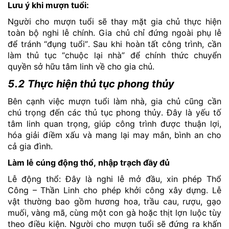
Lưu ý khi mượn tuổi:
Người cho mượn tuổi sẽ thay mặt gia chủ thực hiện
toàn bộ nghi lễ chính. Gia chủ chỉ đứng ngoài phụ lễ
để tránh “đụng tuổi”. Sau khi hoàn tất công trình, cần
làm thủ tục “chuộc lại nhà” để chính thức chuyển
quyền sở hữu tâm linh về cho gia chủ.
5.2 Thực hiện thủ tục phong thủy
Bên cạnh việc mượn tuổi làm nhà, gia chủ cũng cần
chú trọng đến các thủ tục phong thủy. Đây là yếu tố
tâm linh quan trọng, giúp công trình được thuận lợi,
hóa giải điềm xấu và mang lại may mắn, bình an cho
cả gia đình.
Làm lễ cúng động thổ, nhập trạch đầy đủ
Lễ động thổ: Đây là nghi lễ mở đầu, xin phép Thổ
Công – Thần Linh cho phép khởi công xây dựng. Lễ
vật thường bao gồm hương hoa, trầu cau, rượu, gạo
muối, vàng mã, cùng một con gà hoặc thịt lợn luộc tùy
theo điều kiện. Người cho mượn tuổi sẽ đứng ra khấn