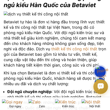
ngủ kiểu Hàn Quốc của Betaviet
Betaviet tự hào là đơn vị hàng đầu trong lĩnh vực thiết
kế và thi công nội thất tại Việt Nam, trong đó có
phòng ngủ kiểu Hàn Quốc. Với đội ngũ kiến trúc sư và
nhà thiết kế giàu kinh nghiệm, chúng tôi cam kết mang
đến cho khách hàng những không gian sống đẹp, tiện
nghi và độc đáo. Dịch vụ
thiết kế thi công nội thất
trọn
gói của Betaviet bao gồm từ khâu tư vấn, thiết kế,
cung cấp vật liệu đến thi công và hoàn thiện, giúp
khách hàng tiết kiệm thời gian, công sức và chi phí.
Khi lựa chọn Betaviet là đơn vị thiết kế và thi công
phòng ngủ kiểu Hàn Quốc, khách hàng sẽ được hưởng
nhiều ưu đãi và dịch vụ chất lượng:
Đội ngũ chuyên nghiệp
: Với đội ngũ kiến trúc sư,
nhà thiết kế và thi công giàu kinh nghiệm, Betaviet
cam kết mang đến những không gian phòng ngủ
Gọi ngay
Zalo
Kiến trúc
Nội thất
kiểu Hàn Quốc đẹp, tiện nghi và đúng chuẩn.