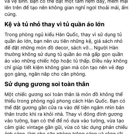
và vệ sinh. Bạn có thể đặt một tấm nệm dày, mềm mại
lên trên để tạo nên không gian nghỉ ngơi thoải mái, ấm
cúng.
Kệ và tủ nhỏ thay vì tủ quần áo lớn
Trong phòng ngủ kiểu Hàn Quốc, thay vì sử dụng tủ
quần áo lớn, bạn nên ưu tiên những kệ, giá sách nhỏ
để đặt những món đồ decor, sách vở… Người Hàn
thường không sử dụng tủ quần áo mà gấp gọn quần
áo vào những chiếc hộp hoặc tủ thấp. Điều này không
chỉ giúp tiết kiệm không gian mà còn tạo nên vẻ đẹp
gọn gàng, ngăn nắp cho căn phòng.
Sử dụng gương soi toàn thân
Một chiếc gương soi toàn thân là món đồ không thể
thiếu trong phòng ngủ phong cách Hàn Quốc. Bạn có
thể đặt gương gần cửa ra vào để tiện ngắm nhìn bản
thân trước khi ra khỏi nhà. Thay vì đóng đinh gương
vào tường, bạn có thể để nó dựa vào tường, vừa tạo
cảm giác vintage gần gũi, vừa có tác dụng phản chiếu
ánh sáng, làm cho căn phòng trông sáng và rộng rãi