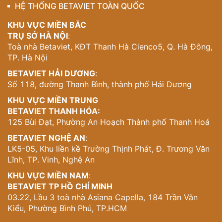
HỆ THỐNG BETAVIET TOÀN QUỐC
KHU VỰC MIỀN BẮC
TRỤ SỞ HÀ NỘI
:
Toà nhà Betaviet, KĐT Thanh Hà Cienco5, Q. Hà Đông,
TP. Hà Nội
BETAVIET HẢI DƯƠNG
:
Số 118, đường Thanh Bình, thành phố Hải Dương
KHU VỰC MIỀN TRUNG
BETAVIET THANH HÓA:
125 Bùi Đạt, Phường An Hoạch Thành phố Thanh Hoá
BETAVIET NGHỆ AN
:
LK5-05, Khu liền kề Trường Thịnh Phát, Đ. Trương Văn
Lĩnh, TP. Vinh, Nghệ An
KHU VỰC MIỀN NAM
:
BETAVIET TP HỒ CHÍ MINH
03.22, Lầu 3 toà nhà Asiana Capella, 184 Trần Văn
Kiểu, Phường Bình Phú, TP.HCM