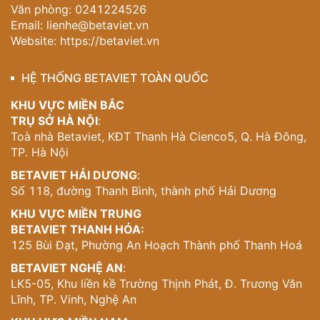
cho mỗi gia đình. Loại hình này phù hợp với những khách
Văn phòng: 0241224526
hàng muốn sở hữu biệt thự nhưng với ngân sách hợp lý
Email:
lienhe@betaviet.vn
hơn.
Website:
https://betaviet.vn
129 căn liền kề với diện tích từ 130,68m2 là lựa chọn tối
ưu cho các gia đình trẻ. Mặc dù diện tích nhỏ hơn so với
HỆ THỐNG BETAVIET TOÀN QUỐC
biệt thự, nhưng những căn liền kề này vẫn được thiết kế 3
tầng với đầy đủ công năng sử dụng.
KHU VỰC MIỀN BẮC
TRỤ SỞ HÀ NỘI
:
Toà nhà Betaviet, KĐT Thanh Hà Cienco5, Q. Hà Đông,
Đặc biệt, 30 căn shophouse tại vị trí mặt đường Lê Trọng
TP. Hà Nội
Tấn không chỉ phục vụ nhu cầu ở mà còn là cơ hội đầu tư
kinh doanh tuyệt vời. Với mặt tiền rộng và vị trí đắc địa,
BETAVIET HẢI DƯƠNG
:
đây là lựa chọn hoàn hảo cho những ai muốn kết hợp
Số 118, đường Thanh Bình, thành phố Hải Dương
sinh sống và kinh doanh.
KHU VỰC MIỀN TRUNG
BETAVIET THANH HÓA:
Tiện ích nội khu – Điểm nhấn giải trí
125 Bùi Đạt, Phường An Hoạch Thành phố Thanh Hoá
độc đáo
BETAVIET NGHỆ AN
:
Điều làm nên sức hút đặc biệt của Thiên đường Bảo Sơn
LK5-05, Khu liền kề Trường Thịnh Phát, Đ. Trương Văn
chính là hệ thống tiện ích nội khu phong phú, với điểm
Lĩnh, TP. Vinh, Nghệ An
nhấn là khu vui chơi giải trí ngay trong dự án. Đây không