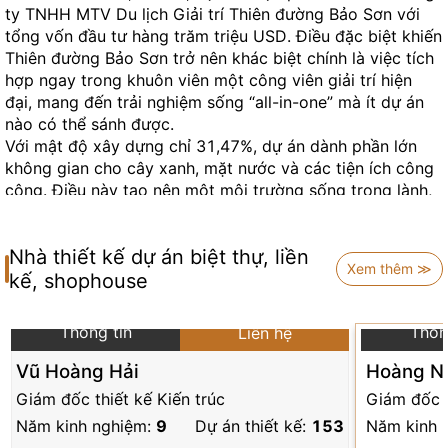
ty TNHH MTV Du lịch Giải trí Thiên đường Bảo Sơn với
tổng vốn đầu tư hàng trăm triệu USD. Điều đặc biệt khiến
Thiên đường Bảo Sơn trở nên khác biệt chính là việc tích
hợp ngay trong khuôn viên một công viên giải trí hiện
đại, mang đến trải nghiệm sống “all-in-one” mà ít dự án
nào có thể sánh được.
Với mật độ xây dựng chỉ 31,47%, dự án dành phần lớn
không gian cho cây xanh, mặt nước và các tiện ích công
cộng. Điều này tạo nên một môi trường sống trong lành,
thoáng đãng – nơi mà mỗi gia đình có thể tận hưởng cả
không gian riêng tư lẫn những giây phút giải trí đầy thú vị
Nhà thiết kế dự án biệt thự, liền
mà không cần phải đi xa.
Xem thêm ≫
Tìm hiểu:
Khu đô thị Nam cầu Nguyễn Trí Phương
kế, shophouse
Vị trí đắc địa và kết nối giao thông
Thông tin
Thôn
Liên hệ
thuận lợi
Vũ Hoàng Hải
Hoàng N
Giám đốc thiết kế Kiến trúc
Giám đốc t
Thiên đường Bảo Sơn sở hữu vị trí đắc địa trên trục
Năm kinh nghiệm:
9
Dự án thiết kế:
153
Năm kinh 
đường Lê Trọng Tấn kéo dài, chỉ cách nút giao với Đại lộ