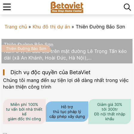
Trang chủ
»
Khu đô thị dự án
»
Thiên Đường Bảo Sơn
Thiên Đường Bảo Sơn
Thiên Đường Bảo Sơn
Nằm ở vị trí đắc địa trên mặt đường Lê Trọng Tấn kéo
dài (xã An Khánh, Hoài Đức, Hà Nội),…
Dịch vụ độc quyền của BetaViet
Chúng tôi mang đến sự tiện lợi dễ dàng nhất trong việc
hoàn thiện công trình
Miễn phí 100%
Giảm giá 30%
Hỗ trợ
tư vấn bởi nhà thiết
tới 300tr
thủ tục pháp lý
kế
Đồ nội thất nhập
cấp phép xây dựng
giám đốc thi công
khẩu