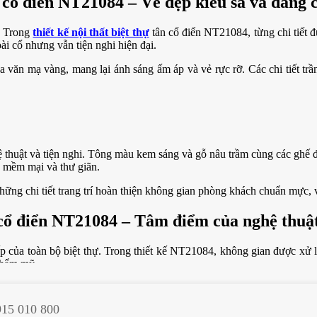
n cổ điển NT21084 – Vẻ đẹp kiêu sa và đẳng 
. Trong
thiết kế nội thất biệt thự
tân cổ điển NT21084, từng chi tiết đ
ài cổ nhưng vẫn tiện nghi hiện đại.
a văn mạ vàng, mang lại ánh sáng ấm áp và vẻ rực rỡ. Các chi tiết tr
 thuật và tiện nghi. Tông màu kem sáng và gỗ nâu trầm cùng các ghế đơ
, mềm mại và thư giãn.
những chi tiết trang trí hoàn thiện không gian phòng khách chuẩn mực,
 cổ điển NT21084 – Tâm điểm của nghệ thuật
ấp của toàn bộ biệt thự. Trong thiết kế NT21084, không gian được xử l
 thẩm mỹ.
uốt từ cầu thang đến thang máy và bếp. Màu sắc chủ đạo trắng – vàn
915 010 800