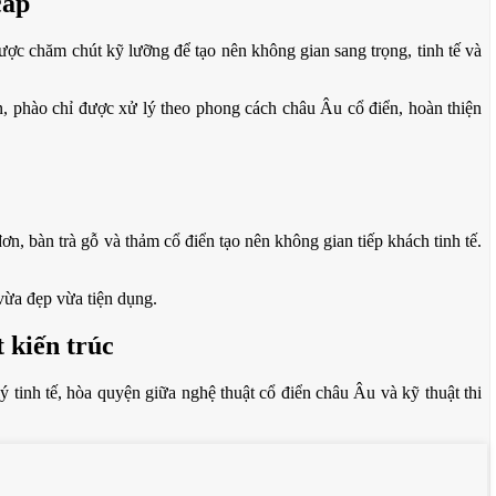
cấp
ược chăm chút kỹ lưỡng để tạo nên không gian sang trọng, tinh tế và
ần, phào chỉ được xử lý theo phong cách châu Âu cổ điển, hoàn thiện
n, bàn trà gỗ và thảm cổ điển tạo nên không gian tiếp khách tinh tế.
 vừa đẹp vừa tiện dụng.
 kiến trúc
ý tinh tế, hòa quyện giữa nghệ thuật cổ điển châu Âu và kỹ thuật thi
g kim – nâu gỗ cùng phào chỉ vàng thủ công mang lại vẻ đẹp xa hoa,