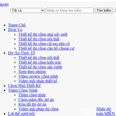
aviet
Trang Chủ
Dịch Vụ
Thiết kế thi công nhà xây mới
Thiết kế thi công nội thất
Thiết kế thi công cải tạo nhà cũ
Thiết kế thi công căn hộ chung cư
Dự Án Thực Tế
Thiết kế thi công nội thất
Thiết kế thi công kiến trúc
Thiết kế thi công sân vườn
Xem theo phòng
Video review công trình
Video giải pháp thiết kế
Chọn Nhà Thiết Kế
Thăm Công Trình
Thăm công trình
Chọn giám đốc dự án
Khu đô thị dự án
Video giải pháp thi công
Nhận dự
Nhận dự
toán MIỄN
Lợi thế vượt trội
toán MIỄN