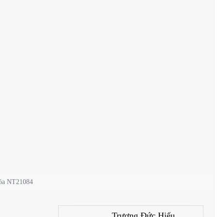
 Hóa NT21084
Trương Đức Hiếu