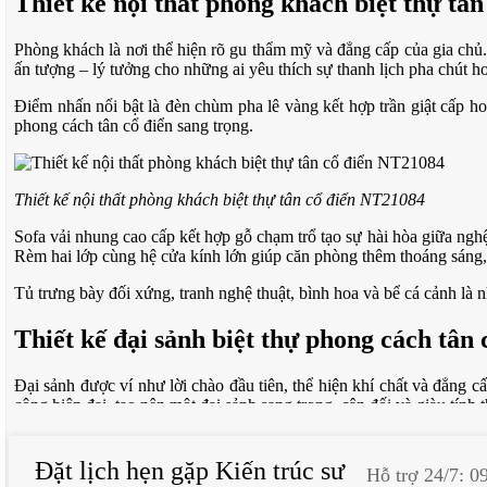
Thiết kế nội thất phòng khách biệt thự tâ
Phòng khách là nơi thể hiện rõ gu thẩm mỹ và đẳng cấp của gia chủ
ấn tượng – lý tưởng cho những ai yêu thích sự thanh lịch pha chút ho
Điểm nhấn nổi bật là đèn chùm pha lê vàng kết hợp trần giật cấp ho
phong cách tân cổ điển sang trọng.
Thiết kế nội thất phòng khách biệt thự tân cổ điển NT21084
Sofa vải nhung cao cấp kết hợp gỗ chạm trổ tạo sự hài hòa giữa nghệ
Rèm hai lớp cùng hệ cửa kính lớn giúp căn phòng thêm thoáng sáng
Tủ trưng bày đối xứng, tranh nghệ thuật, bình hoa và bể cá cảnh là 
Thiết kế đại sảnh biệt thự phong cách tân
Đại sảnh được ví như lời chào đầu tiên, thể hiện khí chất và đẳng c
công hiện đại, tạo nên một đại sảnh sang trọng, cân đối và giàu tính
Ấn tượng đầu tiên là không gian rộng, trần cao, trục nhìn xuyên s
đúng chất hoàng gia châu Âu.
Đặt lịch hẹn gặp Kiến trúc sư
Hỗ trợ 24/7: 0