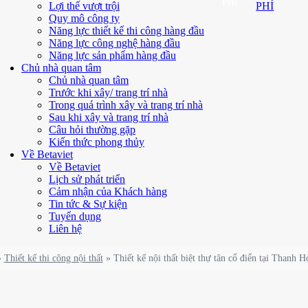
PHÍ
Lợi thế vượt trội
PHÍ
Quy mô công ty
Năng lực thiết kế thi công hàng đầu
Năng lực công nghệ hàng đầu
Năng lực sản phẩm hàng đầu
Chủ nhà quan tâm
Chủ nhà quan tâm
Trước khi xây/ trang trí nhà
Trong quá trình xây và trang trí nhà
Sau khi xây và trang trí nhà
Câu hỏi thường gặp
Kiến thức phong thủy
Về Betaviet
Về Betaviet
Lịch sử phát triển
Cảm nhận của Khách hàng
Tin tức & Sự kiện
Tuyển dụng
Liên hệ
»
Thiết kế thi công nội thất
»
Thiết kế nội thất biệt thự tân cổ điển tại Thanh