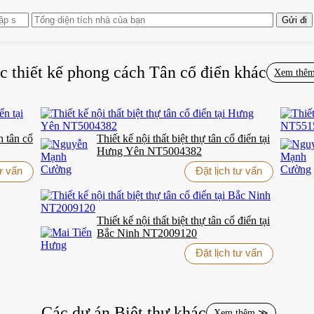
an can sắt mạ vàng nổi bật. Bên dưới là bàn tròn trang trí hoa tươi – c
g gian.
c thiết kế phong cách
Tân cổ điển
khác
Xem thê
hòa. Nội thất gỗ hai bên đại sảnh – từ bàn console đến cửa thang máy
ổ điển NT21084 – Chất cổ điển sang trọng, c
h tân cổ
Thiết kế nội thất biệt thự tân cổ điển tại
Hưng Yên NT5004382
g và tiện ích. Hệ tủ gỗ tự nhiên phủ sơn nâu óc chó bóng mịn, kết hợp 
tư vấn
Đặt lịch tư vấn
 gỗ chạm nổi, vừa đảm bảo công năng, vừa giữ sự thanh thoát. Khu vực
Thiết kế nội thất biệt thự tân cổ điển tại
Bắc Ninh NT2009120
Đặt lịch tư vấn
 vân mây vàng nhạt hài hòa cùng hệ tủ bên dưới. Đèn treo hoàng gia 
Các dự án
Biệt thự
khác
Xem thêm ≫