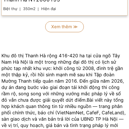
Biệt thự
350m2
Hiện đại
Xem thêm ≫
Khu đô thị Thanh Hà rộng 416-420 ha tại cửa ngõ Tây
Nam Hà Nội là một trong những đại đô thị có lịch sử
phức tạp nhất khu vực: khởi công từ 2008, đình trệ gần
một thập kỷ, rồi hồi sinh mạnh mẽ sau khi Tập đoàn
Mường Thanh tiếp quản năm 2016. Đến giữa năm 2026,
dự án đang bước vào giai đoạn tái khởi động thi công
rầm rộ, song song với những vướng mắc pháp lý về sổ
đỏ vẫn chưa được giải quyết dứt điểm.Bài viết này tổng
hợp khách quan thông tin từ nhiều nguồn — trang phân
phối chính thức, báo chí (VietNamNet, CafeF, CafeLand),
sàn giao dịch và văn bản trả lời của UBND TP Hà Nội —
về vị trí, quy hoạch, giá bán và tình trạng pháp lý mới