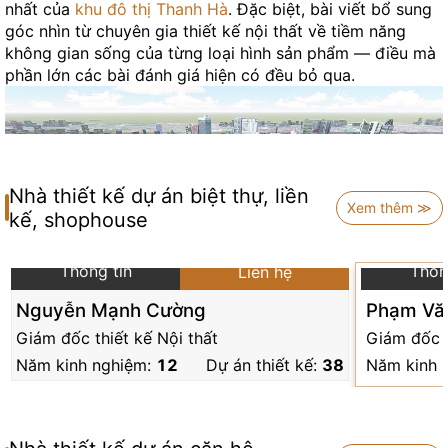
nhất của
khu đô thị Thanh Hà
. Đặc biệt, bài viết bổ sung
góc nhìn từ chuyên gia thiết kế nội thất về tiềm năng
không gian sống của từng loại hình sản phẩm — điều mà
phần lớn các bài đánh giá hiện có đều bỏ qua.
Nhà thiết kế dự án biệt thự, liền
Xem thêm ≫
kế, shophouse
Thông tin
Thôn
Liên hệ
Nguyễn Mạnh Cường
Phạm Vă
Giám đốc thiết kế Nội thất
Giám đốc t
1. Tổng Quan Dự Án Khu Đô Thị
Năm kinh nghiệm:
12
Dự án thiết kế:
38
Năm kinh 
Thanh Hà
Dự án ban đầu do Công ty Cổ phần Phát triển Địa ốc