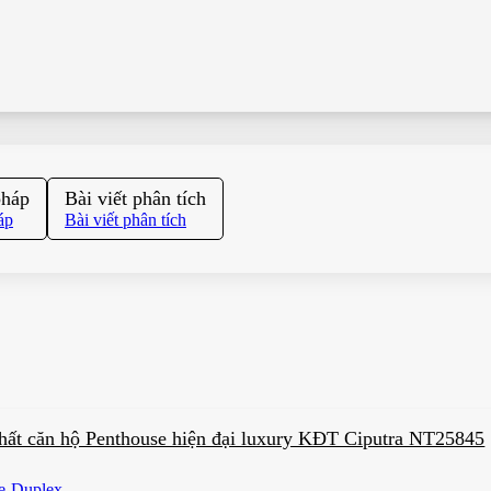
pháp
Bài viết phân tích
áp
Bài viết phân tích
 thất căn hộ Penthouse hiện đại luxury KĐT Ciputra NT25845
e-Duplex