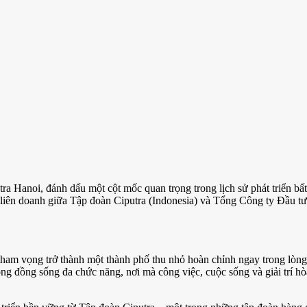
a Hanoi, đánh dấu một cột mốc quan trọng trong lịch sử phát triển bất
 liên doanh giữa Tập đoàn Ciputra (Indonesia) và Tổng Công ty Đầu tư
am vọng trở thành một thành phố thu nhỏ hoàn chỉnh ngay trong lòn
ộng đồng sống đa chức năng, nơi mà công việc, cuộc sống và giải trí h