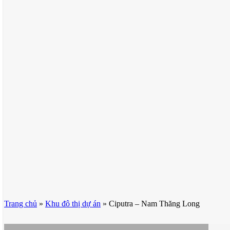
Trang chủ
»
Khu đô thị dự án
»
Ciputra – Nam Thăng Long