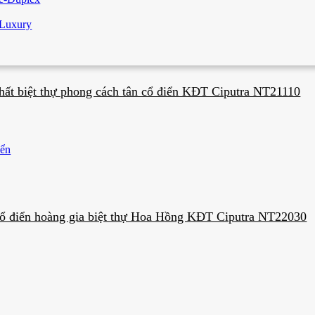
 Luxury
thất biệt thự phong cách tân cổ điển KĐT Ciputra NT21110
iển
 cổ điển hoàng gia biệt thự Hoa Hồng KĐT Ciputra NT22030