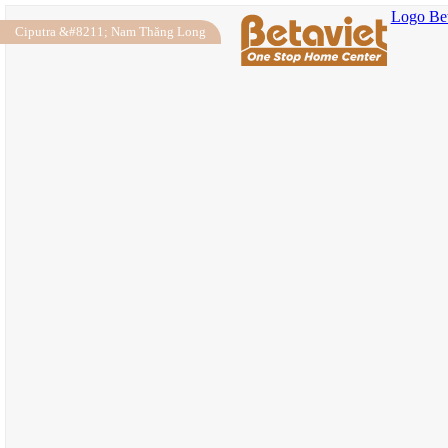
Logo Bet
Ciputra &#8211; Nam Thăng Long