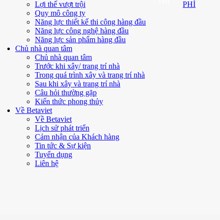
PHÍ
Lợi thế vượt trội
PHÍ
Quy mô công ty
Năng lực thiết kế thi công hàng đầu
Năng lực công nghệ hàng đầu
Năng lực sản phẩm hàng đầu
Chủ nhà quan tâm
Chủ nhà quan tâm
Trước khi xây/ trang trí nhà
Trong quá trình xây và trang trí nhà
Sau khi xây và trang trí nhà
Câu hỏi thường gặp
Kiến thức phong thủy
Về Betaviet
Về Betaviet
Lịch sử phát triển
Cảm nhận của Khách hàng
Tin tức & Sự kiện
Tuyển dụng
Liên hệ