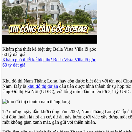
Khám phá thiết kế biệt thự Bella Vista Villa lô góc
60 tỷ đắt giá
Khám phá thiết kế biệt thự Bella Vista Villa lô góc
60 tỷ đắt giá
Khu đô thị Nam Thăng Long, hay còn được biết đến với tên gọi Ciputr
Nam. Đây là
khu đô thị dự án
đầu tiên được hình thành từ sự hợp tác
tầng Đô thị Hà Nội (UDIC), với tổng mức đầu tư lên tới 2,1 tỷ USD.
Từ những ngày đầu khởi công năm 2002, Nam Thăng Long đã ấp ủ th
chỉ đơn thuần là nơi an cư, dự án này hướng tới việc xây dựng một c
một không gian xanh mát, gần gũi với thiên nhiên.