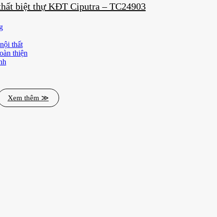
 thất biệt thự KĐT Ciputra – TC24903
g
nội thất
oàn thiện
nh
Xem thêm ≫