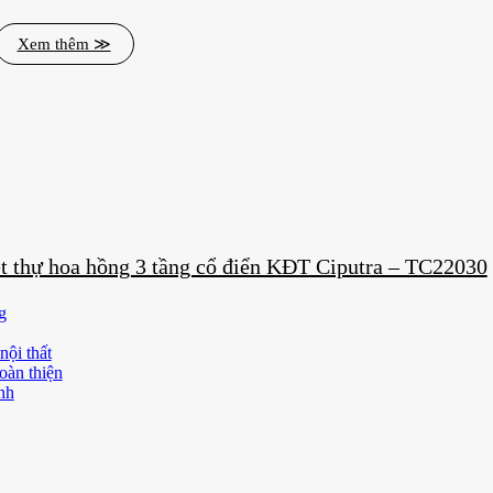
Xem thêm ≫
ệt thự hoa hồng 3 tầng cổ điển KĐT Ciputra – TC22030
g
nội thất
oàn thiện
nh