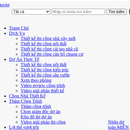
aviet
Trang Chủ
Dịch Vụ
Thiết kế thi công nhà xây mới
Thiết kế thi công nội thất
Thiết kế thi công cải tạo nhà cũ
Thiết kế thi công căn hộ chung cư
Dự Án Thực Tế
Thiết kế thi công nội thất
Thiết kế thi công kiến trúc
Thiết kế thi công sân vườn
Xem theo phòng
Video review công trình
Video giải pháp thiết kế
Chọn Nhà Thiết Kế
Thăm Công Trình
Thăm công trình
Chọn giám đốc dự án
Khu đô thị dự án
Video giải pháp thi công
Nhận dự
Nhận dự
toán MIỄN
Lợi thế vượt trội
toán MIỄN