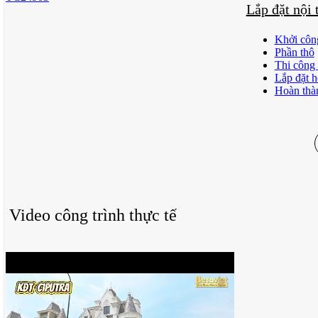
Lắp đặt nội
Khởi côn
Phần thô
Thi công 
Lắp đặt h
Hoàn thà
Video công trình thực tế