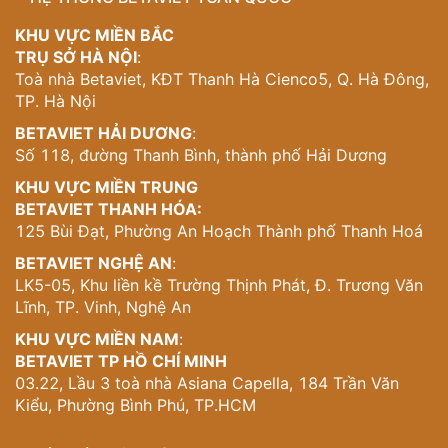
bàn thờ 3 cấp, tranh thờ tứ cúc trên tường và bàn trà đặt
trung tâm. Không gian được tối giản hóa để tôn lên tính
KHU VỰC MIỀN BẮC
trang nghiêm, trang trọng và mang tính hướng nội cao.
TRỤ SỞ HÀ NỘI
:
Toà nhà Betaviet, KĐT Thanh Hà Cienco5, Q. Hà Đông,
6. Phòng sinh hoạt chung – Gắn kết và lan tỏa
TP. Hà Nội
mọi khoảnh khắc gia đình
BETAVIET HẢI DƯƠNG
:
Số 118, đường Thanh Bình, thành phố Hải Dương
Không gian sinh hoạt chung được bố trí với sofa bọc nệm
màu kem, bàn trà gỗ, đèn bàn, thảm trang trí và đèn trần
KHU VỰC MIỀN TRUNG
quạt cổ điển. Hàng rèm lụa và ánh sáng tự nhiên từ cửa
BETAVIET THANH HÓA:
sổ đem lại cảm giác thư giãn, đóng vai trò kết nối giữa
125 Bùi Đạt, Phường An Hoạch Thành phố Thanh Hoá
các thành viên trong gia đình.
BETAVIET NGHỆ AN
:
7. Phòng làm việc – Thể hiện bản lĩnh và gu
LK5-05, Khu liền kề Trường Thịnh Phát, Đ. Trương Văn
thẩm mỹ của gia chủ
Lĩnh, TP. Vinh, Nghệ An
KHU VỰC MIỀN NAM
:
Nổi bật với bàn làm việc gỗ điêu khắc công phu, ghế da
BETAVIET TP HỒ CHÍ MINH
cao cấp, đèn bàn, tủ sách và ghế massage. Phòng làm
03.22, Lầu 3 toà nhà Asiana Capella, 184 Trần Văn
việc được bố trí đối xứng, gọn gàng và tràn đủ ánh sáng,
Kiểu, Phường Bình Phú, TP.HCM
giúp gia chủ tập trung cao độ khi xử lý công việc.