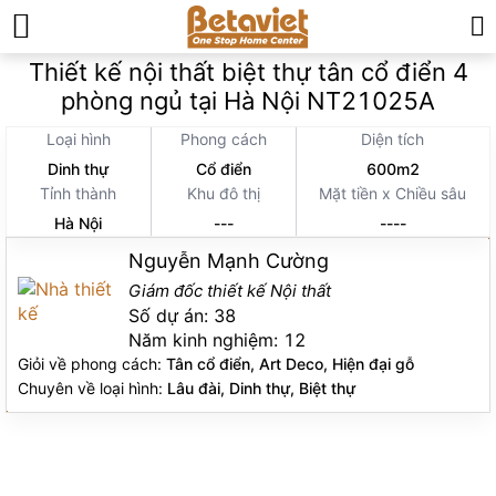
Trang chủ
»
Thiết kế thi công nội thất
»
Thiết kế nội thất biệt thự tân cổ điển 4
phòng ngủ tại Hà Nội NT21025A
Loại hình
Phong cách
Diện tích
Dinh thự
Cổ điển
600m2
Tỉnh thành
Khu đô thị
Mặt tiền x Chiều sâu
Hà Nội
---
----
Nguyễn Mạnh Cường
Giám đốc thiết kế Nội thất
Số dự án:
38
Năm kinh nghiệm:
12
Giỏi về phong cách:
Tân cổ điển, Art Deco, Hiện đại gỗ
Chuyên về loại hình:
Lâu đài, Dinh thự, Biệt thự