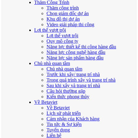
Thăm Công Trình
Thăm công trình
Chọn giám đốc dự án
Khu đô thị dự án
Video giải pháp thi công
Lợi thế vượt trội
Lợi thế vượt trội
Quy mô công ty
Năng lực thiết kế thi công hàng đầu
Năng lực công nghệ hàng đầu
Năng lực sản phẩm hàng đầu
Chủ nhà quan tâm
Chủ nhà quan tâm
Trước khi xây/ trang trí nhà
Trong quá trình xây và trang trí nhà
Sau khi xây và trang trí nhà
Câu hỏi thường gặp
Kiến thức phong thủy
Về Betaviet
Về Betaviet
Lịch sử phát triển
Cảm nhận của Khách hàng
Tin tức & Sự kiện
Tuyển dụng
Liên hệ