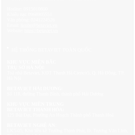
với đầu giường bọc da, chạm khắc hoa văn tỉ mỉ, trần cao với đèn
chùm và ốp cột vàng kim tạo cảm giác như đang ở trong phòng
Hotline: 0915010800
ngủ của các bậc đế vương. Tủ sách, ghế bành, thảm len cao cấp
Khiếu nại: 0968905551
giúc tăng trải nghiệm nghiỉ ngơi riêng tư cho gia chủ.
Văn phòng: 0241224526
Email:
lienhe@betaviet.vn
Website:
https://betaviet.vn
Thiết kế nội thất dinh thự phong cách cổ điển tại Thanh Hóa
NT20071
HỆ THỐNG BETAVIET TOÀN QUỐC
5.
Phòng thay đồ – Dấu ấn phô trương phong cách
KHU VỰC MIỀN BẮC
TRỤ SỞ HÀ NỘI
:
Không gian
phòng thay đồ
trong NT20071 mang tinh thần
Toà nhà Betaviet, KĐT Thanh Hà Cienco5, Q. Hà Đông, TP.
boutique cao cấp với hệ tủ ốp kính sang trọng, đèn LED chiếu
Hà Nội
sáng và đồ trang trí chọn lọc. Bàn trang điểm, ghế tựa, đảo giữa
sắp xếp hợp lý đã khiến
BETAVIET HẢI DƯƠNG
nội thất phòng thay đồ
:
vừa mang tính
nghệ thuật, vừa đậm chất cá nhân.
Số 118, đường Thanh Bình, thành phố Hải Dương
KHU VỰC MIỀN TRUNG
BETAVIET THANH HÓA:
125 Bùi Đạt, Phường An Hoạch Thành phố Thanh Hoá
Thiết kế nội thất dinh thự phong cách cổ điển tại Thanh Hóa
NT20071
BETAVIET NGHỆ AN
:
LK5-05, Khu liền kề Trường Thịnh Phát, Đ. Trương Văn Lĩnh,