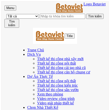
Logo Betaviet
Menu
Tìm
kiếm
Title
Trang Chủ
Dịch Vụ
Thiết kế thi công nhà xây mới
Thiết kế thi công nội thất
Thiết kế thi công cải tạo nhà cũ
Thiết kế thi công căn hộ chung cư
Dự Án Thực Tế
Thiết kế thi công nội thất
Thiết kế thi công kiến trúc
Thiết kế thi công sân vườn
Xem theo phòng
Video review công trình
Video giải pháp thiết kế
Chọn Nhà Thiết Kế