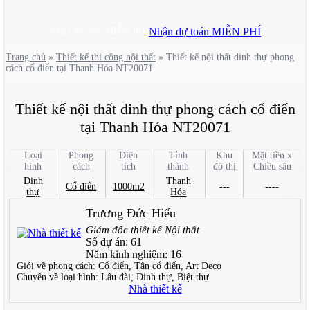
Nhận dự toán MIỄN PHÍ
Nhận dự toán MIỄN PHÍ
Trang chủ
»
Thiết kế thi công nội thất
»
Thiết kế nội thất dinh thự phong
cách cổ điển tại Thanh Hóa NT20071
Thiết kế nội thất dinh thự phong cách cổ điển
tại Thanh Hóa NT20071
Loại
Phong
Diện
Tỉnh
Khu
Mặt tiền x
hình
cách
tích
thành
đô thị
Chiều sâu
Dinh
Thanh
Cổ điển
1000m2
---
----
thự
Hóa
Trương Đức Hiếu
Giám đốc thiết kế Nội thất
Số dự án:
61
Năm kinh nghiệm:
16
Giỏi về phong cách:
Cổ điển, Tân cổ điển, Art Deco
Chuyên về loại hình:
Lâu đài, Dinh thự, Biệt thự
Nhà thiết kế