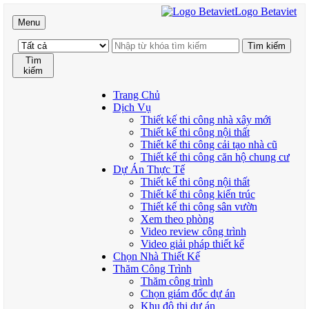
Logo Betaviet
Menu
Tìm
kiếm
Trang Chủ
Dịch Vụ
Thiết kế thi công nhà xây mới
Thiết kế thi công nội thất
Thiết kế thi công cải tạo nhà cũ
Thiết kế thi công căn hộ chung cư
Dự Án Thực Tế
Thiết kế thi công nội thất
Thiết kế thi công kiến trúc
Thiết kế thi công sân vườn
Xem theo phòng
Video review công trình
Video giải pháp thiết kế
Chọn Nhà Thiết Kế
Thăm Công Trình
Thăm công trình
Chọn giám đốc dự án
Khu đô thị dự án