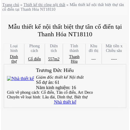
Trang chủ
»
Thiết kế thi công nội thất
»
Mẫu thiết kế nội thất biệt thự tân
cổ điển tại Thanh Hóa NT18110
Mẫu thiết kế nội thất biệt thự tân cổ điển tại
Thanh Hóa NT18110
Loại
Phong
Diện
Tỉnh
Khu
Mặt tiền x
hình
cách
tích
thành
đô thị
Chiều sâu
Dinh
Thanh
Cổ điển
557m2
---
----
thự
Hóa
Trương Đức Hiếu
Giám đốc thiết kế Nội thất
Số dự án:
61
Năm kinh nghiệm:
16
Giỏi về phong cách:
Cổ điển, Tân cổ điển, Art Deco
Chuyên về loại hình:
Lâu đài, Dinh thự, Biệt thự
Nhà thiết kế