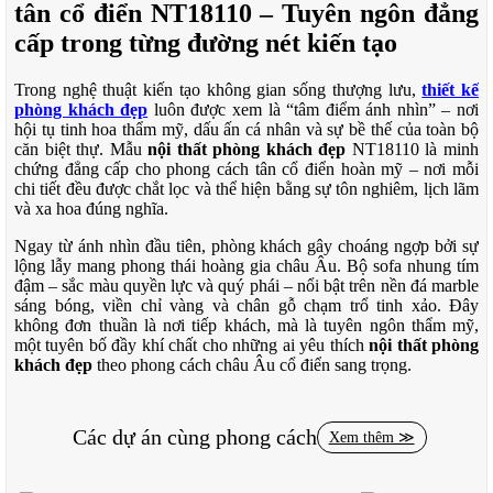
tân cổ điển NT18110 – Tuyên ngôn đẳng
cấp trong từng đường nét kiến tạo
Trong nghệ thuật kiến tạo không gian sống thượng lưu,
thiết kế
phòng khách đẹp
luôn được xem là “tâm điểm ánh nhìn” – nơi
hội tụ tinh hoa thẩm mỹ, dấu ấn cá nhân và sự bề thế của toàn bộ
căn biệt thự. Mẫu
nội thất phòng khách đẹp
NT18110 là minh
chứng đẳng cấp cho phong cách tân cổ điển hoàn mỹ – nơi mỗi
chi tiết đều được chắt lọc và thể hiện bằng sự tôn nghiêm, lịch lãm
và xa hoa đúng nghĩa.
Ngay từ ánh nhìn đầu tiên, phòng khách gây choáng ngợp bởi sự
lộng lẫy mang phong thái hoàng gia châu Âu. Bộ sofa nhung tím
đậm – sắc màu quyền lực và quý phái – nổi bật trên nền đá marble
sáng bóng, viền chỉ vàng và chân gỗ chạm trổ tinh xảo. Đây
không đơn thuần là nơi tiếp khách, mà là tuyên ngôn thẩm mỹ,
một tuyên bố đầy khí chất cho những ai yêu thích
nội thất phòng
khách đẹp
theo phong cách châu Âu cổ điển sang trọng.
Các dự án cùng phong cách
Xem thêm ≫
Toàn bộ không gian được bao bọc trong ánh sáng vàng ấm từ đèn
chùm pha lê khổ lớn – treo trên nền trần đắp phù điêu hoa văn đối
xứng cầu kỳ, mô phỏng kiến trúc cung điện Pháp. Từng chi tiết, từ