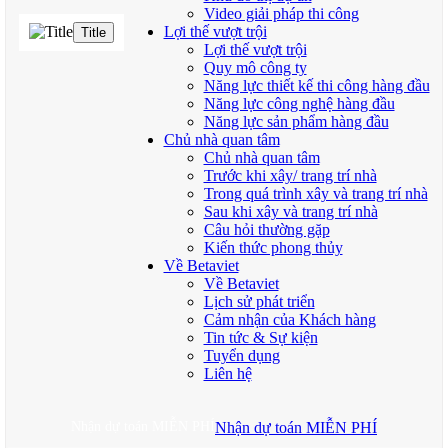
Video giải pháp thi công
Lợi thế vượt trội
Title
Lợi thế vượt trội
Quy mô công ty
Năng lực thiết kế thi công hàng đầu
Năng lực công nghệ hàng đầu
Năng lực sản phẩm hàng đầu
Chủ nhà quan tâm
Chủ nhà quan tâm
Trước khi xây/ trang trí nhà
Trong quá trình xây và trang trí nhà
Sau khi xây và trang trí nhà
Câu hỏi thường gặp
Kiến thức phong thủy
Về Betaviet
Về Betaviet
Lịch sử phát triển
Cảm nhận của Khách hàng
Tin tức & Sự kiện
Tuyển dụng
Liên hệ
Nhận dự toán MIỄN PHÍ
Nhận dự toán MIỄN PHÍ