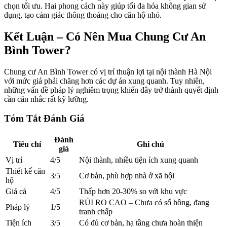
chọn tối ưu. Hai phong cách này giúp tối đa hóa không gian sử
dụng, tạo cảm giác thông thoáng cho căn hộ nhỏ.
Kết Luận – Có Nên Mua Chung Cư An
Bình Tower?
Chung cư An Bình Tower có vị trí thuận lợi tại nội thành Hà Nội
với mức giá phải chăng hơn các dự án xung quanh. Tuy nhiên,
những vấn đề pháp lý nghiêm trọng khiến đây trở thành quyết định
cần cân nhắc rất kỹ lưỡng.
Tóm Tắt Đánh Giá
Đánh
Tiêu chí
Ghi chú
giá
Vị trí
4/5
Nội thành, nhiều tiện ích xung quanh
Thiết kế căn
3/5
Cơ bản, phù hợp nhà ở xã hội
hộ
Giá cả
4/5
Thấp hơn 20-30% so với khu vực
RỦI RO CAO – Chưa có sổ hồng, đang
Pháp lý
1/5
tranh chấp
Tiện ích
3/5
Có đủ cơ bản, hạ tầng chưa hoàn thiện