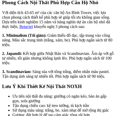
Phong Cách Nội Thất Phù Hợp Căn Hộ Nhỏ
Với diện tích 43-65 m² của các căn hộ An Bình Tower, việc lựa
chọn phong cách thiết kế phù hợp sẽ giúp tối ưu không gian sống.
Dựa trên kinh nghiệm 15 năm và hàng nghìn dự án căn hộ nhỏ đã
thực hiện,
Betaviet
khuyến nghị 3 phong cách sau:
1. Minimalism (Tối giản):
Giảm thiểu đồ đạc, tập trung vào công
năng. Màu sắc trung tính (trắng, xám, be). Phù hợp ngân sách từ 80
triệu.
2. Japandi:
Kết hợp giữa Nhật Bản và Scandinavian. Ấm áp với gỗ
tự nhiên, tối giản nhưng không lạnh lẽo. Phù hợp ngân sách từ 100
triệu.
3. Scandinavian:
Sáng sủa với tông trắng, điểm nhấn màu pastel.
Tận dụng ánh sáng tự nhiên tốt. Phù hợp ngân sách từ 90 triệu.
Lưu Ý Khi Thiết Kế Nội Thất NOXH
Ưu tiên nội thất đa năng: giường có ngăn kéo, bàn ăn gấp
gọn, sofa giường
Tận dụng chiều cao: kệ treo tường, tủ kịch trần
Sử dụng màu sáng: trắng, be, xám nhạt để mở rộng thị giác
Gương: đặt hợp lý để tạo cảm giác rộng rãi hơn