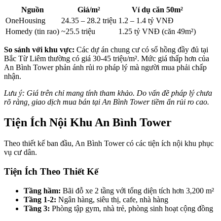
Nguồn
Giá/m²
Ví dụ căn 50m²
OneHousing
24.35 – 28.2 triệu
1.2 – 1.4 tỷ VNĐ
Homedy (tin rao)
~25.5 triệu
1.25 tỷ VNĐ (căn 49m²)
So sánh với khu vực:
Các dự án chung cư có sổ hồng đầy đủ tại
Bắc Từ Liêm thường có giá 30-45 triệu/m². Mức giá thấp hơn của
An Bình Tower phản ánh rủi ro pháp lý mà người mua phải chấp
nhận.
Lưu ý: Giá trên chỉ mang tính tham khảo. Do vấn đề pháp lý chưa
rõ ràng, giao dịch mua bán tại An Bình Tower tiềm ẩn rủi ro cao.
Tiện Ích Nội Khu An Bình Tower
Theo thiết kế ban đầu, An Bình Tower có các tiện ích nội khu phục
vụ cư dân.
Tiện Ích Theo Thiết Kế
Tầng hầm:
Bãi đỗ xe 2 tầng với tổng diện tích hơn 3,200 m²
Tầng 1-2:
Ngân hàng, siêu thị, cafe, nhà hàng
Tầng 3:
Phòng tập gym, nhà trẻ, phòng sinh hoạt cộng đồng