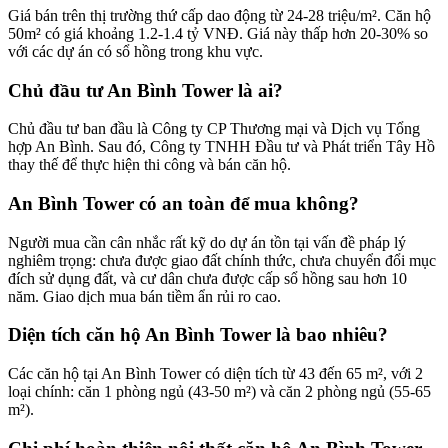
Giá bán trên thị trường thứ cấp dao động từ 24-28 triệu/m². Căn hộ
50m² có giá khoảng 1.2-1.4 tỷ VNĐ. Giá này thấp hơn 20-30% so
với các dự án có sổ hồng trong khu vực.
Chủ đầu tư An Bình Tower là ai?
Chủ đầu tư ban đầu là Công ty CP Thương mại và Dịch vụ Tổng
hợp An Bình. Sau đó, Công ty TNHH Đầu tư và Phát triển Tây Hồ
thay thế để thực hiện thi công và bán căn hộ.
An Bình Tower có an toàn để mua không?
Người mua cần cân nhắc rất kỹ do dự án tồn tại vấn đề pháp lý
nghiêm trọng: chưa được giao đất chính thức, chưa chuyển đổi mục
đích sử dụng đất, và cư dân chưa được cấp sổ hồng sau hơn 10
năm. Giao dịch mua bán tiềm ẩn rủi ro cao.
Diện tích căn hộ An Bình Tower là bao nhiêu?
Các căn hộ tại An Bình Tower có diện tích từ 43 đến 65 m², với 2
loại chính: căn 1 phòng ngủ (43-50 m²) và căn 2 phòng ngủ (55-65
m²).