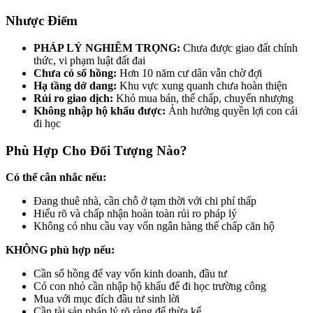
Nhược Điểm
PHÁP LÝ NGHIÊM TRỌNG:
Chưa được giao đất chính
thức, vi phạm luật đất đai
Chưa có sổ hồng:
Hơn 10 năm cư dân vẫn chờ đợi
Hạ tầng dở dang:
Khu vực xung quanh chưa hoàn thiện
Rủi ro giao dịch:
Khó mua bán, thế chấp, chuyển nhượng
Không nhập hộ khẩu được:
Ảnh hưởng quyền lợi con cái
đi học
Phù Hợp Cho Đối Tượng Nào?
Có thể cân nhắc nếu:
Đang thuê nhà, cần chỗ ở tạm thời với chi phí thấp
Hiểu rõ và chấp nhận hoàn toàn rủi ro pháp lý
Không có nhu cầu vay vốn ngân hàng thế chấp căn hộ
KHÔNG phù hợp nếu:
Cần sổ hồng để vay vốn kinh doanh, đầu tư
Có con nhỏ cần nhập hộ khẩu để đi học trường công
Mua với mục đích đầu tư sinh lời
Cần tài sản pháp lý rõ ràng để thừa kế