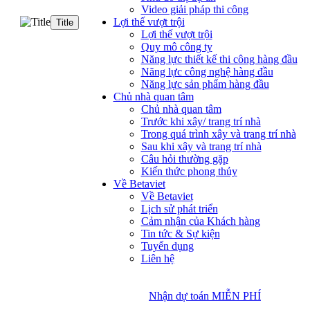
Video giải pháp thi công
Lợi thế vượt trội
Title
Lợi thế vượt trội
Quy mô công ty
Năng lực thiết kế thi công hàng đầu
Năng lực công nghệ hàng đầu
Năng lực sản phẩm hàng đầu
Chủ nhà quan tâm
Chủ nhà quan tâm
Trước khi xây/ trang trí nhà
Trong quá trình xây và trang trí nhà
Sau khi xây và trang trí nhà
Câu hỏi thường gặp
Kiến thức phong thủy
Về Betaviet
Về Betaviet
Lịch sử phát triển
Cảm nhận của Khách hàng
Tin tức & Sự kiện
Tuyển dụng
Liên hệ
Nhận dự toán MIỄN PHÍ
Nhận dự toán MIỄN PHÍ