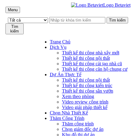
Logo Betaviet
Menu
Tìm
kiếm
Trang Chủ
Dịch Vụ
Thiết kế thi công nhà xây mới
Thiết kế thi công nội thất
Thiết kế thi công cải tạo nhà cũ
Thiết kế thi công căn hộ chung cư
Dự Án Thực Tế
Thiết kế thi công nội thất
Thiết kế thi công kiến trúc
Thiết kế thi công sân vườn
Xem theo phòng
Video review công trình
Video giải pháp thiết kế
Chọn Nhà Thiết Kế
Thăm Công Trình
Thăm công trình
Chọn giám đốc dự án
Khu đô thị dự án