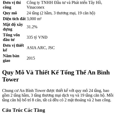
Đơn vị thi
Công ty TNHH Đầu tư và Phát triển Tây Hồ,
công
Vinaconex
Quy mô
24 tầng (2 hầm, 3 thương mại, 19 căn hộ)
Diện tích đất
3,000 m²
Mật độ xây
31.2%
dựng
Tổng vốn
335 tỷ VNĐ
đầu tư
Đơn vị thiết
ASIA ARC, JSC
kế
Năm bàn
2015
giao
Quy Mô Và Thiết Kế Tổng Thể An Bình
Tower
Chung cư An Bình Tower được thiết kế với quy mô 24 tầng, bao
gồm 2 tầng hầm, 3 tầng thương mại dịch vụ và 19 tầng căn hộ. Mỗi
tầng căn hộ bố trí 8 căn, tất cả đều có 2 mặt thoáng và 2 ban công.
Cấu Trúc Các Tầng