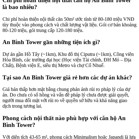
Chi phí hoàn thiện nội thất căn hộ An Bình Tower
là bao nhiêu?
Chi phí hoàn thiện nội thất căn 50m² ước tính từ 80-180 triệu VNĐ
tùy thuộc vào phong cách và chất lượng vật liệu. Gói cơ bản khoảng
80-120 triệu, gói trung cấp 120-180 triệu.
An Bình Tower gần những tiện ích gì?
Dự án gần Hồ Tây (~1km), Khu đô thị Ciputra (~1km), Công viên
Hòa Bình, các trường đại học (Học viện Tài chính, ĐH Mỏ – Địa
Chất), Bệnh viện E, siêu thị Metro và chợ Cổ Nhuế.
Tại sao An Bình Tower giá rẻ hơn các dự án khác?
Giá bán thấp hơn mặt bằng chung phản ánh rủi ro pháp lý của dự
án. Do chưa có sổ hồng và vấn đề pháp lý chưa được giải quyết,
người mua đối mặt với rủi ro về quyền sở hữu và khả năng giao
dịch trong tương lai.
Phong cách nội thất nào phù hợp với căn hộ An
Bình Tower?
Với diện tích 43-65 m², phong cách Minimalism hoặc Japandi là lựa