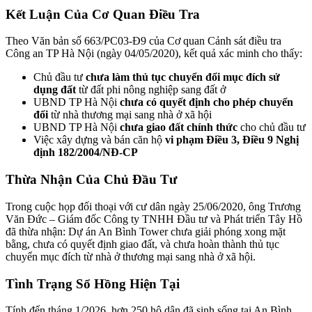
Kết Luận Của Cơ Quan Điều Tra
Theo Văn bản số 663/PC03-Đ9 của Cơ quan Cảnh sát điều tra
Công an TP Hà Nội (ngày 04/05/2020), kết quả xác minh cho thấy:
Chủ đầu tư
chưa làm thủ tục chuyển đổi mục đích sử
dụng đất
từ đất phi nông nghiệp sang đất ở
UBND TP Hà Nội
chưa có quyết định cho phép chuyển
đổi
từ nhà thương mại sang nhà ở xã hội
UBND TP Hà Nội
chưa giao đất chính thức
cho chủ đầu tư
Việc xây dựng và bán căn hộ
vi phạm Điều 3, Điều 9 Nghị
định 182/2004/NĐ-CP
Thừa Nhận Của Chủ Đầu Tư
Trong cuộc họp đối thoại với cư dân ngày 25/06/2020, ông Trương
Văn Đức – Giám đốc Công ty TNHH Đầu tư và Phát triển Tây Hồ
đã thừa nhận: Dự án An Bình Tower chưa giải phóng xong mặt
bằng, chưa có quyết định giao đất, và chưa hoàn thành thủ tục
chuyển mục đích từ nhà ở thương mại sang nhà ở xã hội.
Tình Trạng Sổ Hồng Hiện Tại
Tính đến tháng 1/2026, hơn 250 hộ dân đã sinh sống tại An Bình