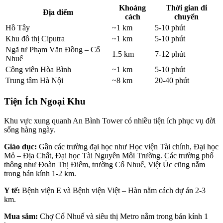
Khoảng
Thời gian di
Địa điểm
cách
chuyển
Hồ Tây
~1 km
5-10 phút
Khu đô thị Ciputra
~1 km
5-10 phút
Ngã tư Phạm Văn Đồng – Cổ
1.5 km
7-12 phút
Nhuế
Công viên Hòa Bình
~1 km
5-10 phút
Trung tâm Hà Nội
~8 km
20-40 phút
Tiện Ích Ngoại Khu
Khu vực xung quanh An Bình Tower có nhiều tiện ích phục vụ đời
sống hàng ngày.
Giáo dục:
Gần các trường đại học như Học viện Tài chính, Đại học
Mỏ – Địa Chất, Đại học Tài Nguyên Môi Trường. Các trường phổ
thông như Đoàn Thị Điểm, trường Cổ Nhuế, Việt Úc cũng nằm
trong bán kính 1-2 km.
Y tế:
Bệnh viện E và Bệnh viện Việt – Hàn nằm cách dự án 2-3
km.
Mua sắm:
Chợ Cổ Nhuế và siêu thị Metro nằm trong bán kính 1