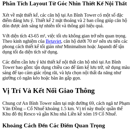
Phân Tích Layout Từ Góc Nhìn Thiết Kế Nội Thất
Xét về mặt thiết kế, các căn hộ tại An Bình Tower có một số đặc
điểm đáng lưu ý. Thiết kế 2 mặt thoáng và 2 ban công giúp căn hộ
đón được ánh sáng tự nhiên tốt và thông gió hiệu quả.
Với diện tích 43-65 m², việc tối ưu không gian trở nên quan trọng.
Theo kinh nghiệm của
Betaviet
, căn hộ dưới 70 m² nên ưu tiên các
phong cách thiết kế tối giản như Minimalism hoặc Japandi để tận
dụng tối đa diện tích sử dụng.
Các điểm cần lưu ý khi thiết kế nội thất căn hộ nhỏ tại An Bình
Tower bao gồm: tận dụng chiều cao để làm kệ lưu trữ, sử dụng màu
sáng để tạo cảm giác rộng rãi, và lựa chọn nội thất đa năng như
giường có ngăn kéo hoặc bàn ăn gấp gọn.
Vị Trí Và Kết Nối Giao Thông
Chung cư An Bình Tower nằm tại mặt đường 69, cách ngã tư Phạm
Văn Đồng – Cổ Nhuế khoảng 1.5 km. Vị trí này thuộc quần thể
Khu đô thị Resco và gần Khu nhà Liền kề xóm 19 Cổ Nhuế.
Khoảng Cách Đến Các Điểm Quan Trọng