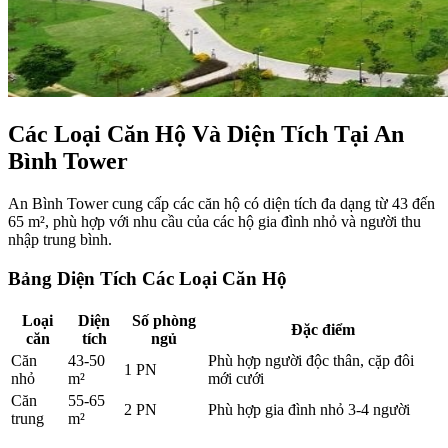
Các Loại Căn Hộ Và Diện Tích Tại An
Bình Tower
An Bình Tower cung cấp các căn hộ có diện tích đa dạng từ 43 đến
65 m², phù hợp với nhu cầu của các hộ gia đình nhỏ và người thu
nhập trung bình.
Bảng Diện Tích Các Loại Căn Hộ
Loại
Diện
Số phòng
Đặc điểm
căn
tích
ngủ
Căn
43-50
Phù hợp người độc thân, cặp đôi
1 PN
nhỏ
m²
mới cưới
Căn
55-65
2 PN
Phù hợp gia đình nhỏ 3-4 người
trung
m²