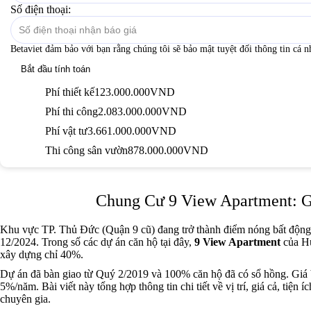
Số điện thoại:
Betaviet đảm bảo với bạn rằng chúng tôi sẽ bảo mật tuyệt đối thông tin cá 
Phí thiết kế
161.000.000
VND
Phí thi công
3.504.000.000
VND
Phí vật tư
3.768.000.000
VND
Thi công sân vườn
767.000.000
VND
Chung Cư 9 View Apartment: Gi
Khu vực TP. Thủ Đức (Quận 9 cũ) đang trở thành điểm nóng bất động 
12/2024. Trong số các dự án căn hộ tại đây,
9 View Apartment
của Hư
xây dựng chỉ 40%.
Dự án đã bàn giao từ Quý 2/2019 và 100% căn hộ đã có sổ hồng. Giá bán
5%/năm. Bài viết này tổng hợp thông tin chi tiết về vị trí, giá cả, tiện í
chuyên gia.