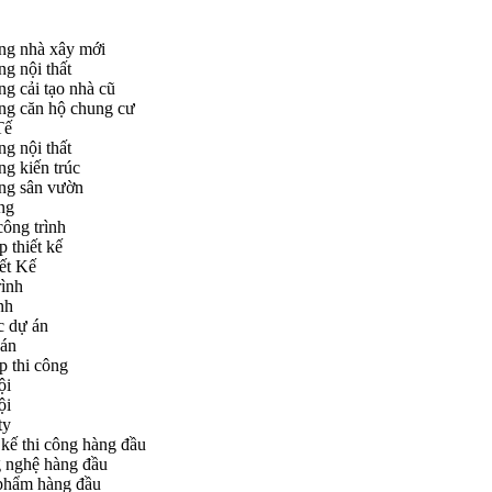
ông nhà xây mới
ng nội thất
ng cải tạo nhà cũ
ông căn hộ chung cư
Tế
ng nội thất
ng kiến trúc
ông sân vườn
ng
công trình
p thiết kế
ết Kế
ình
nh
c dự án
 án
p thi công
ội
Nhận dự toán MIỄN PHÍ
ội
ty
 kế thi công hàng đầu
 nghệ hàng đầu
phẩm hàng đầu