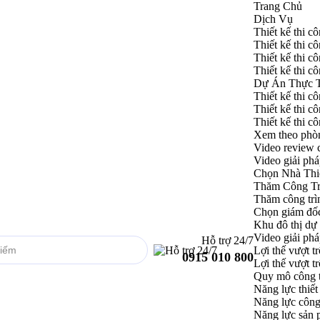
Trang Chủ
Dịch Vụ
Thiết kế thi c
Thiết kế thi cô
Thiết kế thi cô
Thiết kế thi c
Dự Án Thực 
Thiết kế thi cô
Thiết kế thi cô
Thiết kế thi c
Xem theo phò
Video review 
Video giải phá
Chọn Nhà Thi
Thăm Công Tr
Thăm công trì
Chọn giám đố
Khu đô thị dự
Video giải phá
Hỗ trợ 24/7
Lợi thế vượt tr
0915 010 800
Lợi thế vượt tr
Quy mô công 
Năng lực thiết
Năng lực công
Năng lực sản 