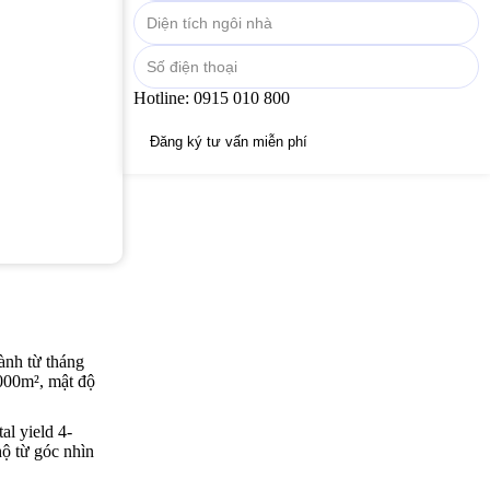
Hotline:
0915 010 800
ành từ tháng
000m², mật độ
al yield 4-
 hộ từ góc nhìn