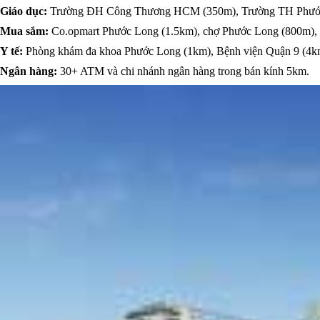
Giáo dục:
Trường ĐH Công Thương HCM (350m), Trường TH Phước L
Mua sắm:
Co.opmart Phước Long (1.5km), chợ Phước Long (800m
Y tế:
Phòng khám đa khoa Phước Long (1km), Bệnh viện Quận 9 (4k
Ngân hàng:
30+ ATM và chi nhánh ngân hàng trong bán kính 5km.