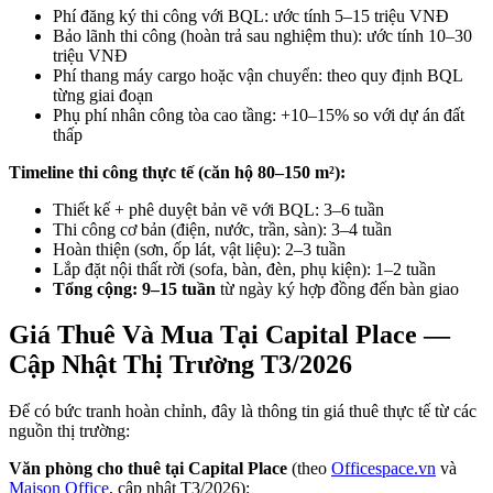
Phí đăng ký thi công với BQL: ước tính 5–15 triệu VNĐ
Bảo lãnh thi công (hoàn trả sau nghiệm thu): ước tính 10–30
triệu VNĐ
Phí thang máy cargo hoặc vận chuyển: theo quy định BQL
từng giai đoạn
Phụ phí nhân công tòa cao tầng: +10–15% so với dự án đất
thấp
Timeline thi công thực tế (căn hộ 80–150 m²):
Thiết kế + phê duyệt bản vẽ với BQL: 3–6 tuần
Thi công cơ bản (điện, nước, trần, sàn): 3–4 tuần
Hoàn thiện (sơn, ốp lát, vật liệu): 2–3 tuần
Lắp đặt nội thất rời (sofa, bàn, đèn, phụ kiện): 1–2 tuần
Tổng cộng: 9–15 tuần
từ ngày ký hợp đồng đến bàn giao
Giá Thuê Và Mua Tại Capital Place —
Cập Nhật Thị Trường T3/2026
Để có bức tranh hoàn chỉnh, đây là thông tin giá thuê thực tế từ các
nguồn thị trường:
Văn phòng cho thuê tại Capital Place
(theo
Officespace.vn
và
Maison Office
, cập nhật T3/2026):