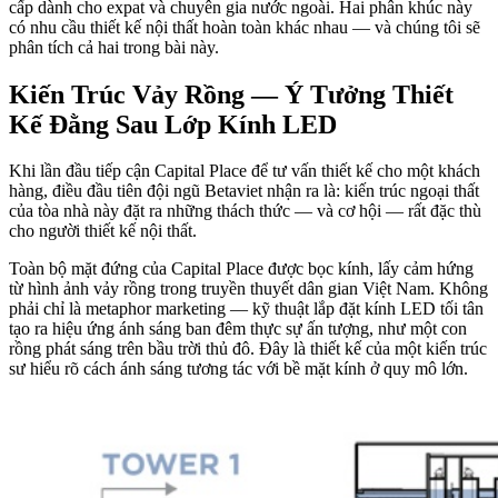
cấp dành cho expat và chuyên gia nước ngoài. Hai phân khúc này
có nhu cầu thiết kế nội thất hoàn toàn khác nhau — và chúng tôi sẽ
phân tích cả hai trong bài này.
Kiến Trúc Vảy Rồng — Ý Tưởng Thiết
Kế Đằng Sau Lớp Kính LED
Khi lần đầu tiếp cận Capital Place để tư vấn thiết kế cho một khách
hàng, điều đầu tiên đội ngũ Betaviet nhận ra là: kiến trúc ngoại thất
của tòa nhà này đặt ra những thách thức — và cơ hội — rất đặc thù
cho người thiết kế nội thất.
Toàn bộ mặt đứng của Capital Place được bọc kính, lấy cảm hứng
từ hình ảnh vảy rồng trong truyền thuyết dân gian Việt Nam. Không
phải chỉ là metaphor marketing — kỹ thuật lắp đặt kính LED tối tân
tạo ra hiệu ứng ánh sáng ban đêm thực sự ấn tượng, như một con
rồng phát sáng trên bầu trời thủ đô. Đây là thiết kế của một kiến trúc
sư hiểu rõ cách ánh sáng tương tác với bề mặt kính ở quy mô lớn.