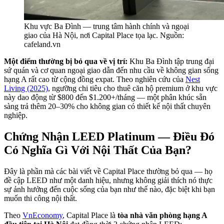
Khu vực Ba Đình — trung tâm hành chính và ngoại
giao của Hà Nội, nơi Capital Place tọa lạc. Nguồn:
cafeland.vn
Một điểm thường bị bỏ qua về vị trí:
Khu Ba Đình tập trung đại
sứ quán và cơ quan ngoại giao dẫn đến nhu cầu về không gian sống
hạng A rất cao từ cộng đồng expat. Theo nghiên cứu của
Nest
Living (2025)
, ngưỡng chi tiêu cho thuê căn hộ premium ở khu vực
này dao động từ $800 đến $1.200+/tháng — một phân khúc sẵn
sàng trả thêm 20–30% cho không gian có thiết kế nội thất chuyên
nghiệp.
Chứng Nhận LEED Platinum — Điều Đó
Có Nghĩa Gì Với Nội Thất Của Bạn?
Đây là phần mà các bài viết về Capital Place thường bỏ qua — họ
đề cập LEED như một danh hiệu, nhưng không giải thích nó thực
sự ảnh hưởng đến cuộc sống của bạn như thế nào, đặc biệt khi bạn
muốn thi công nội thất.
Theo
VnEconomy
, Capital Place là
tòa nhà văn phòng hạng A