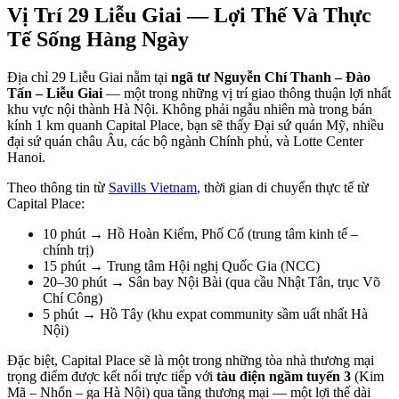
Vị Trí 29 Liễu Giai — Lợi Thế Và Thực
Tế Sống Hàng Ngày
Địa chỉ 29 Liễu Giai nằm tại
ngã tư Nguyễn Chí Thanh – Đào
Tấn – Liễu Giai
— một trong những vị trí giao thông thuận lợi nhất
khu vực nội thành Hà Nội. Không phải ngẫu nhiên mà trong bán
kính 1 km quanh Capital Place, bạn sẽ thấy Đại sứ quán Mỹ, nhiều
đại sứ quán châu Âu, các bộ ngành Chính phủ, và Lotte Center
Hanoi.
Theo thông tin từ
Savills Vietnam
, thời gian di chuyển thực tế từ
Capital Place:
10 phút → Hồ Hoàn Kiếm, Phố Cổ (trung tâm kinh tế –
chính trị)
15 phút → Trung tâm Hội nghị Quốc Gia (NCC)
20–30 phút → Sân bay Nội Bài (qua cầu Nhật Tân, trục Võ
Chí Công)
5 phút → Hồ Tây (khu expat community sầm uất nhất Hà
Nội)
Đặc biệt, Capital Place sẽ là một trong những tòa nhà thương mại
trọng điểm được kết nối trực tiếp với
tàu điện ngầm tuyến 3
(Kim
Mã – Nhổn – ga Hà Nội) qua tầng thương mại — một lợi thế dài