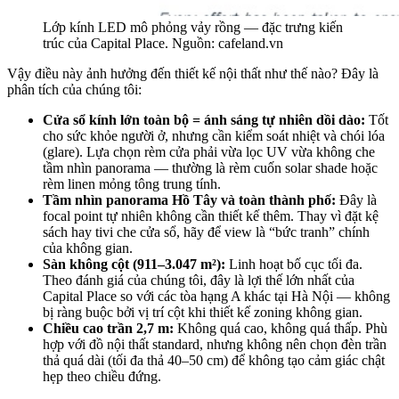
Lớp kính LED mô phỏng vảy rồng — đặc trưng kiến
trúc của Capital Place. Nguồn: cafeland.vn
Vậy điều này ảnh hưởng đến thiết kế nội thất như thế nào? Đây là
phân tích của chúng tôi:
Cửa sổ kính lớn toàn bộ = ánh sáng tự nhiên dồi dào:
Tốt
cho sức khỏe người ở, nhưng cần kiểm soát nhiệt và chói lóa
(glare). Lựa chọn rèm cửa phải vừa lọc UV vừa không che
tầm nhìn panorama — thường là rèm cuốn solar shade hoặc
rèm linen mỏng tông trung tính.
Tầm nhìn panorama Hồ Tây và toàn thành phố:
Đây là
focal point tự nhiên không cần thiết kế thêm. Thay vì đặt kệ
sách hay tivi che cửa sổ, hãy để view là “bức tranh” chính
của không gian.
Sàn không cột (911–3.047 m²):
Linh hoạt bố cục tối đa.
Theo đánh giá của chúng tôi, đây là lợi thế lớn nhất của
Capital Place so với các tòa hạng A khác tại Hà Nội — không
bị ràng buộc bởi vị trí cột khi thiết kế zoning không gian.
Chiều cao trần 2,7 m:
Không quá cao, không quá thấp. Phù
hợp với đồ nội thất standard, nhưng không nên chọn đèn trần
thả quá dài (tối đa thả 40–50 cm) để không tạo cảm giác chật
hẹp theo chiều đứng.