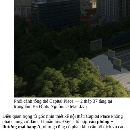
Phối cảnh tổng thể Capital Place — 2 tháp 37 tầng tại
trung tâm Ba Đình. Nguồn: cafeland.vn
Điều quan trọng từ góc nhìn thiết kế nội thất: Capital Place không
phải chung cư dân cư thuần túy. Đây là tổ hợp
văn phòng +
thương mại hạng A
, nhưng cũng có phân khu căn hộ dịch vụ cao