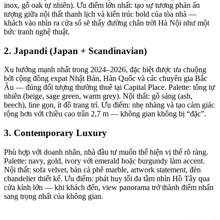
inox, gỗ oak tự nhiên). Ưu điểm lớn nhất: tạo sự tương phản ấn
tượng giữa nội thất thanh lịch và kiến trúc bold của tòa nhà —
khách vào nhìn ra cửa sổ sẽ thấy đường chân trời Hà Nội như một
bức tranh nghệ thuật.
2. Japandi (Japan + Scandinavian)
Xu hướng mạnh nhất trong 2024–2026, đặc biệt được ưa chuộng
bởi cộng đồng expat Nhật Bản, Hàn Quốc và các chuyên gia Bắc
Âu — đúng đối tượng thường thuê tại Capital Place. Palette: tông tự
nhiên (beige, sage green, warm grey). Nội thất: gỗ sáng (ash,
beech), line gọn, ít đồ trang trí. Ưu điểm: nhẹ nhàng và tạo cảm giác
rộng hơn với chiều cao trần 2,7 m — không gian không bị “đặc”.
3. Contemporary Luxury
Phù hợp với doanh nhân, nhà đầu tư muốn thể hiện vị thế rõ ràng.
Palette: navy, gold, ivory với emerald hoặc burgundy làm accent.
Nội thất: sofa velvet, bàn cà phê marble, artwork statement, đèn
chandelier thiết kế. Ưu điểm: phát huy tối đa tầm nhìn Hồ Tây qua
cửa kính lớn — khi khách đến, view panorama trở thành điểm nhấn
sang trọng nhất của không gian.