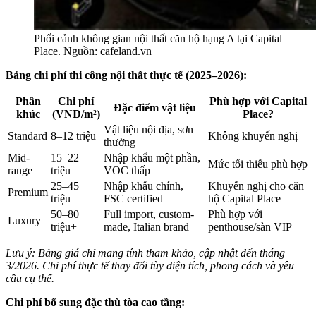
Phối cảnh không gian nội thất căn hộ hạng A tại Capital
Place. Nguồn: cafeland.vn
Bảng chi phí thi công nội thất thực tế (2025–2026):
Phân
Chi phí
Phù hợp với Capital
Đặc điểm vật liệu
khúc
(VNĐ/m²)
Place?
Vật liệu nội địa, sơn
Standard
8–12 triệu
Không khuyến nghị
thường
Mid-
15–22
Nhập khẩu một phần,
Mức tối thiểu phù hợp
range
triệu
VOC thấp
25–45
Nhập khẩu chính,
Khuyến nghị cho căn
Premium
triệu
FSC certified
hộ Capital Place
50–80
Full import, custom-
Phù hợp với
Luxury
triệu+
made, Italian brand
penthouse/sàn VIP
Lưu ý: Bảng giá chỉ mang tính tham khảo, cập nhật đến tháng
3/2026. Chi phí thực tế thay đổi tùy diện tích, phong cách và yêu
cầu cụ thể.
Chi phí bổ sung đặc thù tòa cao tầng: