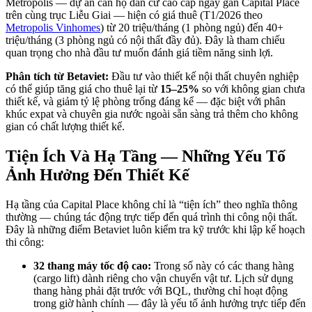
Metropolis — dự án căn hộ dân cư cao cấp ngay gần Capital Place
trên cùng trục Liễu Giai — hiện có giá thuê (T1/2026 theo
Metropolis Vinhomes
) từ 20 triệu/tháng (1 phòng ngủ) đến 40+
triệu/tháng (3 phòng ngủ có nội thất đầy đủ). Đây là tham chiếu
quan trọng cho nhà đầu tư muốn đánh giá tiềm năng sinh lợi.
Phân tích từ Betaviet:
Đầu tư vào thiết kế nội thất chuyên nghiệp
có thể giúp tăng giá cho thuê lại từ
15–25%
so với không gian chưa
thiết kế, và giảm tỷ lệ phòng trống đáng kể — đặc biệt với phân
khúc expat và chuyên gia nước ngoài sẵn sàng trả thêm cho không
gian có chất lượng thiết kế.
Tiện Ích Và Hạ Tầng — Những Yếu Tố
Ảnh Hưởng Đến Thiết Kế
Hạ tầng của Capital Place không chỉ là “tiện ích” theo nghĩa thông
thường — chúng tác động trực tiếp đến quá trình thi công nội thất.
Đây là những điểm Betaviet luôn kiểm tra kỹ trước khi lập kế hoạch
thi công:
32 thang máy tốc độ cao:
Trong số này có các thang hàng
(cargo lift) dành riêng cho vận chuyển vật tư. Lịch sử dụng
thang hàng phải đặt trước với BQL, thường chỉ hoạt động
trong giờ hành chính — đây là yếu tố ảnh hưởng trực tiếp đến