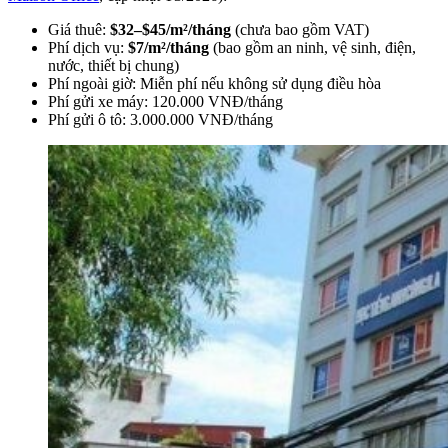
Giá thuê:
$32–$45/m²/tháng
(chưa bao gồm VAT)
Phí dịch vụ:
$7/m²/tháng
(bao gồm an ninh, vệ sinh, điện,
nước, thiết bị chung)
Phí ngoài giờ: Miễn phí nếu không sử dụng điều hòa
Phí gửi xe máy: 120.000 VNĐ/tháng
Phí gửi ô tô: 3.000.000 VNĐ/tháng