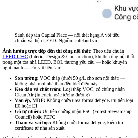
Sảnh tiếp tân Capital Place — nội thất hạng A với tiêu
chuẩn vật liệu LEED. Nguồn: cafeland.vn
Ảnh hưởng trực tiếp đến thi công nội thất:
Theo tiêu chuẩn
LEED ID+C
(Interior Design & Construction), khi thi công nội thất
trong một tòa nhà LEED, BQL thường yêu cầu — hoặc khuyến
nghị mạnh — các vật liệu sau:
Sơn tường:
VOC thấp (dưới 50 g/L cho sơn nội thất) —
không phải mọi nhà thầu đều biết điều này
Keo dán và chất trám:
Loại thấp VOC, có chứng nhận
Clean Air (Intertek hoặc tương đương)
Ván ép, MDF:
Không chứa urea-formaldehyde, ưu tiên loại
E0 hoặc E1
Gỗ tự nhiên:
Ưu tiên chứng nhận FSC (Forest Stewardship
Council) hoặc PEFC
Thảm và vải bọc:
Không chứa formaldehyde, kiểm tra
certificate từ nhà sản xuất