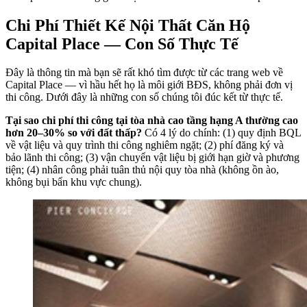
Chi Phí Thiết Kế Nội Thất Căn Hộ
Capital Place — Con Số Thực Tế
Đây là thông tin mà bạn sẽ rất khó tìm được từ các trang web về
Capital Place — vì hầu hết họ là môi giới BĐS, không phải đơn vị
thi công. Dưới đây là những con số chúng tôi đúc kết từ thực tế.
Tại sao chi phí thi công tại tòa nhà cao tầng hạng A thường cao
hơn 20–30% so với đất thấp?
Có 4 lý do chính: (1) quy định BQL
về vật liệu và quy trình thi công nghiêm ngặt; (2) phí đăng ký và
bảo lãnh thi công; (3) vận chuyển vật liệu bị giới hạn giờ và phương
tiện; (4) nhân công phải tuân thủ nội quy tòa nhà (không ồn ào,
không bụi bẩn khu vực chung).