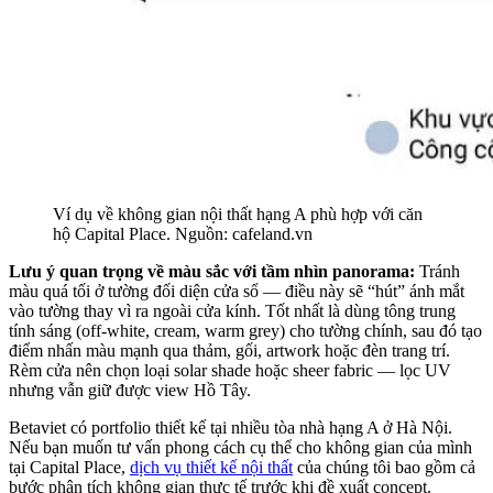
Ví dụ về không gian nội thất hạng A phù hợp với căn
hộ Capital Place. Nguồn: cafeland.vn
Lưu ý quan trọng về màu sắc với tầm nhìn panorama:
Tránh
màu quá tối ở tường đối diện cửa sổ — điều này sẽ “hút” ánh mắt
vào tường thay vì ra ngoài cửa kính. Tốt nhất là dùng tông trung
tính sáng (off-white, cream, warm grey) cho tường chính, sau đó tạo
điểm nhấn màu mạnh qua thảm, gối, artwork hoặc đèn trang trí.
Rèm cửa nên chọn loại solar shade hoặc sheer fabric — lọc UV
nhưng vẫn giữ được view Hồ Tây.
Betaviet có portfolio thiết kế tại nhiều tòa nhà hạng A ở Hà Nội.
Nếu bạn muốn tư vấn phong cách cụ thể cho không gian của mình
tại Capital Place,
dịch vụ thiết kế nội thất
của chúng tôi bao gồm cả
bước phân tích không gian thực tế trước khi đề xuất concept.