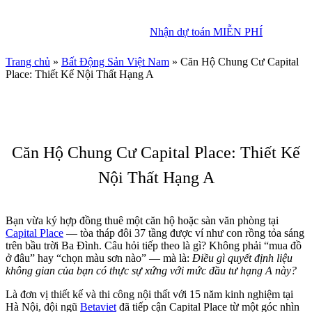
Nhận dự toán MIỄN PHÍ
Nhận dự toán MIỄN PHÍ
Trang chủ
»
Bất Động Sản Việt Nam
»
Căn Hộ Chung Cư Capital
Place: Thiết Kế Nội Thất Hạng A
Căn Hộ Chung Cư Capital Place: Thiết Kế
Nội Thất Hạng A
Bạn vừa ký hợp đồng thuê một căn hộ hoặc sàn văn phòng tại
Capital Place
— tòa tháp đôi 37 tầng được ví như con rồng tỏa sáng
trên bầu trời Ba Đình. Câu hỏi tiếp theo là gì? Không phải “mua đồ
ở đâu” hay “chọn màu sơn nào” — mà là:
Điều gì quyết định liệu
không gian của bạn có thực sự xứng với mức đầu tư hạng A này?
Là đơn vị thiết kế và thi công nội thất với 15 năm kinh nghiệm tại
Hà Nội, đội ngũ
Betaviet
đã tiếp cận Capital Place từ một góc nhìn