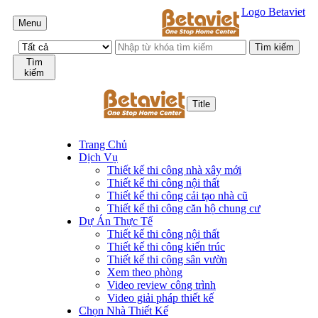
Logo Betaviet
Menu
Tìm
kiếm
Title
Trang Chủ
Dịch Vụ
Thiết kế thi công nhà xây mới
Thiết kế thi công nội thất
Thiết kế thi công cải tạo nhà cũ
Thiết kế thi công căn hộ chung cư
Dự Án Thực Tế
Thiết kế thi công nội thất
Thiết kế thi công kiến trúc
Thiết kế thi công sân vườn
Xem theo phòng
Video review công trình
Video giải pháp thiết kế
Chọn Nhà Thiết Kế