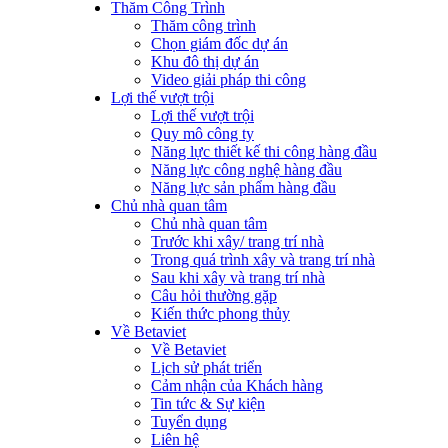
Thăm Công Trình
Thăm công trình
Chọn giám đốc dự án
Khu đô thị dự án
Video giải pháp thi công
Lợi thế vượt trội
Lợi thế vượt trội
Quy mô công ty
Năng lực thiết kế thi công hàng đầu
Năng lực công nghệ hàng đầu
Năng lực sản phẩm hàng đầu
Chủ nhà quan tâm
Chủ nhà quan tâm
Trước khi xây/ trang trí nhà
Trong quá trình xây và trang trí nhà
Sau khi xây và trang trí nhà
Câu hỏi thường gặp
Kiến thức phong thủy
Về Betaviet
Về Betaviet
Lịch sử phát triển
Cảm nhận của Khách hàng
Tin tức & Sự kiện
Tuyển dụng
Liên hệ