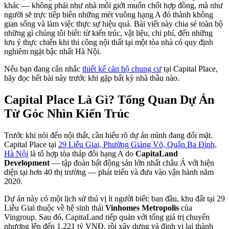
khác — không phải như nhà môi giới muốn chốt hợp đồng, mà như
người sẽ trực tiếp biến những mét vuông hạng A đó thành không
gian sống và làm việc thực sự hiệu quả. Bài viết này chia sẻ toàn bộ
những gì chúng tôi biết: từ kiến trúc, vật liệu, chi phí, đến những
lưu ý thực chiến khi thi công nội thất tại một tòa nhà có quy định
nghiêm ngặt bậc nhất Hà Nội.
Nếu bạn đang cân nhắc
thiết kế căn hộ chung cư
tại Capital Place,
hãy đọc hết bài này trước khi gặp bất kỳ nhà thầu nào.
Capital Place Là Gì? Tổng Quan Dự Án
Từ Góc Nhìn Kiến Trúc
Trước khi nói đến nội thất, cần hiểu rõ dự án mình đang đối mặt.
Capital Place tại
29 Liễu Giai, Phường Giảng Võ, Quận Ba Đình,
Hà Nội
là tổ hợp tòa tháp đôi hạng A do
CapitaLand
Development
— tập đoàn bất động sản lớn nhất châu Á với hiện
diện tại hơn 40 thị trường — phát triển và đưa vào vận hành năm
2020.
Dự án này có một lịch sử thú vị ít người biết: ban đầu, khu đất tại 29
Liễu Giai thuộc về hệ sinh thái
Vinhomes Metropolis
của
Vingroup. Sau đó, CapitaLand tiếp quản với tổng giá trị chuyển
nhượng lên đến 1.221 tỷ VNĐ, rồi xây dựng và định vị lại thành