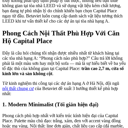
Đây không phải quy định pháp lý bắt buộc, nhưng nếu bạn thuê
không gian tại tòa nhà LEED và sử dụng vật liệu kém chất lượng,
bạn đang tự phủ nhận lý do chính khiến bạn chọn Capital Place
ngay từ đầu. Betaviet luôn cung cấp danh sách vật liệu tương thích
LEED khi tư vấn thiết kế cho các dự án tại tòa nhà hạng A.
Phong Cách Nội Thất Phù Hợp Với Căn
Hộ Capital Place
Đây là câu hỏi chúng tôi nhận được nhiều nhất từ khách hàng tại
các tòa nhà hạng A: “Phong cách nào phù hợp?” Câu trả lời không
phải là một màu sơn hay một bộ sofa — mà là sự hiểu biết về ba yếu
tố đặc thù của không gian tại Capital Place:
trần cao 2,7 m, cửa sổ
kính lớn và sàn không cột
.
Từ kinh nghiệm thi công tại các dự án hạng A ở Hà Nội, đội ngũ
nội thất chung cư
của Betaviet đề xuất 3 hướng thiết kế phù hợp
nhất:
1. Modern Minimalist (Tối giản hiện đại)
Phong cách phù hợp nhất với kiến trúc kính hiện đại của Capital
Place. Palette màu chủ đạo: trắng, xám, đen với accent vàng đồng
hoặc mạ vàng. Nội thất: line đơn giản, chất liệu cao cấp (đá marble,