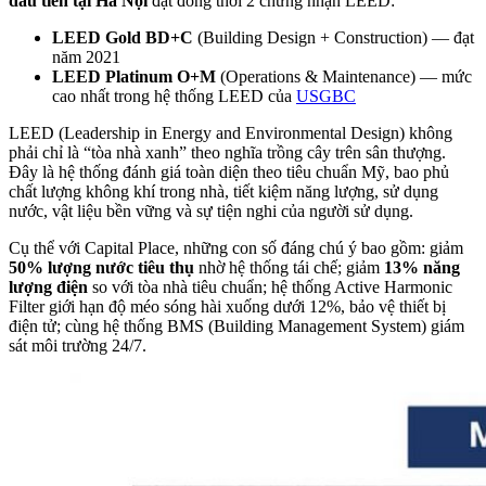
đầu tiên tại Hà Nội
đạt đồng thời 2 chứng nhận LEED:
LEED Gold BD+C
(Building Design + Construction) — đạt
năm 2021
LEED Platinum O+M
(Operations & Maintenance) — mức
cao nhất trong hệ thống LEED của
USGBC
LEED (Leadership in Energy and Environmental Design) không
phải chỉ là “tòa nhà xanh” theo nghĩa trồng cây trên sân thượng.
Đây là hệ thống đánh giá toàn diện theo tiêu chuẩn Mỹ, bao phủ
chất lượng không khí trong nhà, tiết kiệm năng lượng, sử dụng
nước, vật liệu bền vững và sự tiện nghi của người sử dụng.
Cụ thể với Capital Place, những con số đáng chú ý bao gồm: giảm
50% lượng nước tiêu thụ
nhờ hệ thống tái chế; giảm
13% năng
lượng điện
so với tòa nhà tiêu chuẩn; hệ thống Active Harmonic
Filter giới hạn độ méo sóng hài xuống dưới 12%, bảo vệ thiết bị
điện tử; cùng hệ thống BMS (Building Management System) giám
sát môi trường 24/7.