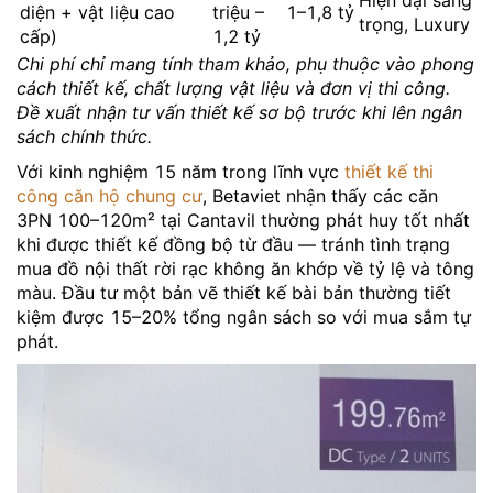
Hiện đại sang
diện + vật liệu cao
triệu –
1–1,8 tỷ
trọng, Luxury
cấp)
1,2 tỷ
Chi phí chỉ mang tính tham khảo, phụ thuộc vào phong
cách thiết kế, chất lượng vật liệu và đơn vị thi công.
Đề xuất nhận tư vấn thiết kế sơ bộ trước khi lên ngân
sách chính thức.
Với kinh nghiệm 15 năm trong lĩnh vực
thiết kế thi
công căn hộ chung cư
, Betaviet nhận thấy các căn
3PN 100–120m² tại Cantavil thường phát huy tốt nhất
khi được thiết kế đồng bộ từ đầu — tránh tình trạng
mua đồ nội thất rời rạc không ăn khớp về tỷ lệ và tông
màu. Đầu tư một bản vẽ thiết kế bài bản thường tiết
kiệm được 15–20% tổng ngân sách so với mua sắm tự
phát.