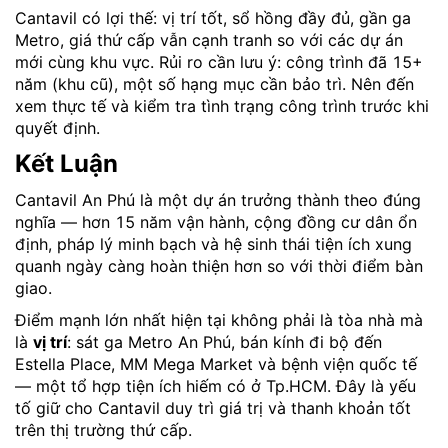
Cantavil có lợi thế: vị trí tốt, sổ hồng đầy đủ, gần ga
Metro, giá thứ cấp vẫn cạnh tranh so với các dự án
mới cùng khu vực. Rủi ro cần lưu ý: công trình đã 15+
năm (khu cũ), một số hạng mục cần bảo trì. Nên đến
xem thực tế và kiểm tra tình trạng công trình trước khi
quyết định.
Kết Luận
Cantavil An Phú là một dự án trưởng thành theo đúng
nghĩa — hơn 15 năm vận hành, cộng đồng cư dân ổn
định, pháp lý minh bạch và hệ sinh thái tiện ích xung
quanh ngày càng hoàn thiện hơn so với thời điểm bàn
giao.
Điểm mạnh lớn nhất hiện tại không phải là tòa nhà mà
là
vị trí
: sát ga Metro An Phú, bán kính đi bộ đến
Estella Place, MM Mega Market và bệnh viện quốc tế
— một tổ hợp tiện ích hiếm có ở Tp.HCM. Đây là yếu
tố giữ cho Cantavil duy trì giá trị và thanh khoản tốt
trên thị trường thứ cấp.