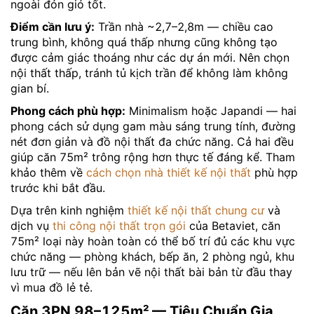
ngoài đón gió tốt.
Điểm cần lưu ý:
Trần nhà ~2,7–2,8m — chiều cao
trung bình, không quá thấp nhưng cũng không tạo
được cảm giác thoáng như các dự án mới. Nên chọn
nội thất thấp, tránh tủ kịch trần để không làm không
gian bí.
Phong cách phù hợp:
Minimalism hoặc Japandi — hai
phong cách sử dụng gam màu sáng trung tính, đường
nét đơn giản và đồ nội thất đa chức năng. Cả hai đều
giúp căn 75m² trông rộng hơn thực tế đáng kể. Tham
khảo thêm về
cách chọn nhà thiết kế nội thất
phù hợp
trước khi bắt đầu.
Dựa trên kinh nghiệm
thiết kế nội thất chung cư
và
dịch vụ
thi công nội thất trọn gói
của Betaviet, căn
75m² loại này hoàn toàn có thể bố trí đủ các khu vực
chức năng — phòng khách, bếp ăn, 2 phòng ngủ, khu
lưu trữ — nếu lên bản vẽ nội thất bài bản từ đầu thay
vì mua đồ lẻ tẻ.
Căn 3PN 98–125m² — Tiêu Chuẩn Gia