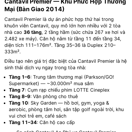
Cantavil Premier — Khu Phức Hợp Thương
Mại (Bàn Giao 2014)
Cantavil Premier là dự án phức hợp thứ hai trong
khuôn viên Cantavil, quy mô lớn hơn nhiều với 2 tòa
nhà cao
36 tầng
, 2 tầng hầm (sức chứa 267 xe hơi và
2.482 xe máy). Căn hộ nằm từ tầng 11 đến tầng 34,
diện tích 111–176m². Tầng 35–36 là Duplex 210–
333m².
Điều tạo nên giá trị đặc biệt của Cantavil Premier là hệ
sinh thái dịch vụ ngay trong tòa nhà:
Tầng 1–6
: Trung tâm thương mại (Parkson/GO!
Supermarket) — ~30.000m² mua sắm
Tầng 7
: Cụm rạp chiếu phim LOTTE Cineplex
Tầng 8–9
: Văn phòng cho thuê
Tầng 10
: Sky Garden — hồ bơi, gym, yoga &
aerobic, phòng tắm hơi, sân tập golf ngoài trời, khu
vui chơi trẻ em, café sách
Tầng 11–34
: Căn hộ cao cấp