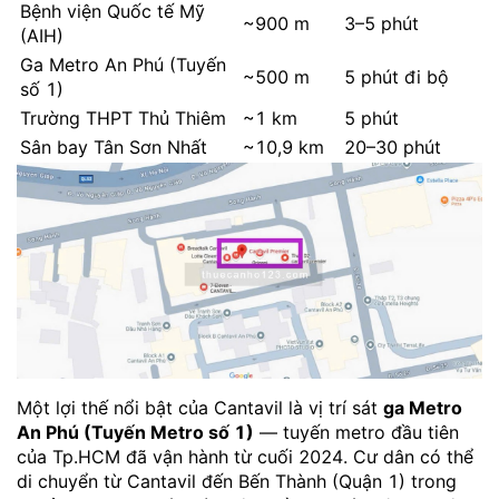
Bệnh viện Quốc tế Mỹ
~900 m
3–5 phút
(AIH)
Ga Metro An Phú (Tuyến
~500 m
5 phút đi bộ
số 1)
Trường THPT Thủ Thiêm
~1 km
5 phút
Sân bay Tân Sơn Nhất
~10,9 km
20–30 phút
Một lợi thế nổi bật của Cantavil là vị trí sát
ga Metro
An Phú (Tuyến Metro số 1)
— tuyến metro đầu tiên
của Tp.HCM đã vận hành từ cuối 2024. Cư dân có thể
di chuyển từ Cantavil đến Bến Thành (Quận 1) trong