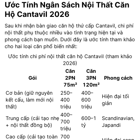
Ước Tính Ngân Sách Nội Thất Căn
Hộ Cantavil 2026
Sau khi nhận bàn giao căn hộ thứ cấp Cantavil, chi phí
nội thất phụ thuộc nhiều vào tình trạng hiện tại và
phong cách bạn muốn. Dưới đây là ước tính tham khảo
cho hai loại căn phổ biến nhất:
Ước tính chi phí nội thất căn hộ Cantavil (tham khảo
2026)
Căn
Căn
Gói
2PN
3PN
Phong cách
75m²
120m²
Cơ bản (giữ nguyên
250–
400–
Hiện đại tối
kết cấu, làm mới nội
400
600
giản
thất)
triệu
triệu
400–
Trung cấp (cải tạo nhẹ
600–1
Scandinavian,
700
+ nội thất đồng bộ)
tỷ
Japandi
triệu
Cao cấp (cải tạo toàn
700