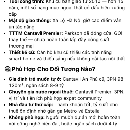
Tuổi công trình:
Khu cũ bàn giao từ 2010 — hơn 15
năm, một số hạng mục ngoại thất có dấu hiệu xuống
cấp
Mật độ giao thông:
Xa Lộ Hà Nội giờ cao điểm vẫn
ùn tắc nặng
TTTM Cantavil Premier:
Parkson đã đóng cửa, GO!
thay thế — chưa hoàn toàn lấp đầy công suất
thương mại
Thiết kế cũ:
Căn hộ khu cũ thiếu các tính năng
smart home và thiếu sáng nếu không cải tạo nội thất
🤔 Phù Hợp Cho Đối Tượng Nào?
Gia đình trẻ muốn tự ở:
Cantavil An Phú cũ, 3PN 98–
120m², ngân sách 8–9 tỷ
Chuyên gia nước ngoài thuê:
Cantavil Premier, 3PN,
vị trí và tiện ích phù hợp expat community
Nhà đầu tư thứ cấp:
Thanh khoản tốt, tỷ suất cho
thuê ổn định nhờ gần ga Metro và Estella
Không phù hợp:
Người muốn dự án mới hoàn toàn
với công nghệ hiện đại, hoặc ngân sách dưới 4 tỷ