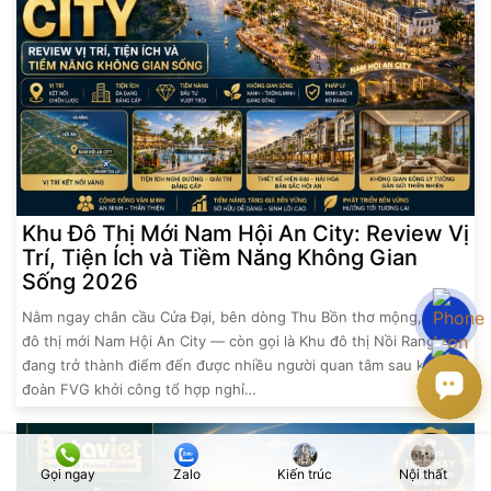
Khu Đô Thị Mới Nam Hội An City: Review Vị
Trí, Tiện Ích và Tiềm Năng Không Gian
Sống 2026
Nằm ngay chân cầu Cửa Đại, bên dòng Thu Bồn thơ mộng, khu
đô thị mới Nam Hội An City — còn gọi là Khu đô thị Nồi Rang —
đang trở thành điểm đến được nhiều người quan tâm sau khi Tập
đoàn FVG khởi công tổ hợp nghỉ…
Gọi ngay
Zalo
Kiến trúc
Nội thất