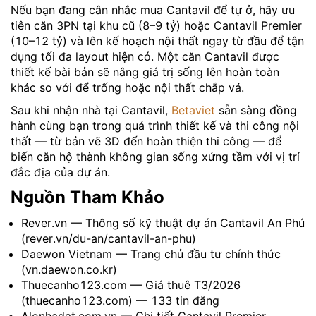
Nếu bạn đang cân nhắc mua Cantavil để tự ở, hãy ưu
tiên căn 3PN tại khu cũ (8–9 tỷ) hoặc Cantavil Premier
(10–12 tỷ) và lên kế hoạch nội thất ngay từ đầu để tận
dụng tối đa layout hiện có. Một căn Cantavil được
thiết kế bài bản sẽ nâng giá trị sống lên hoàn toàn
khác so với để trống hoặc nội thất chắp vá.
Sau khi nhận nhà tại Cantavil,
Betaviet
sẵn sàng đồng
hành cùng bạn trong quá trình thiết kế và thi công nội
thất — từ bản vẽ 3D đến hoàn thiện thi công — để
biến căn hộ thành không gian sống xứng tầm với vị trí
đắc địa của dự án.
Nguồn Tham Khảo
Rever.vn — Thông số kỹ thuật dự án Cantavil An Phú
(rever.vn/du-an/cantavil-an-phu)
Daewon Vietnam — Trang chủ đầu tư chính thức
(vn.daewon.co.kr)
Thuecanho123.com — Giá thuê T3/2026
(thuecanho123.com) — 133 tin đăng