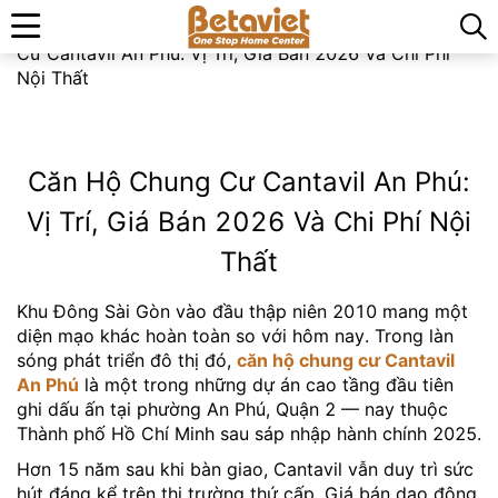
Trang chủ
»
Bất Động Sản Việt Nam
»
Căn Hộ Chung
Cư Cantavil An Phú: Vị Trí, Giá Bán 2026 Và Chi Phí
Nội Thất
Căn Hộ Chung Cư Cantavil An Phú:
Vị Trí, Giá Bán 2026 Và Chi Phí Nội
Thất
Khu Đông Sài Gòn vào đầu thập niên 2010 mang một
diện mạo khác hoàn toàn so với hôm nay. Trong làn
sóng phát triển đô thị đó,
căn hộ chung cư Cantavil
An Phú
là một trong những dự án cao tầng đầu tiên
ghi dấu ấn tại phường An Phú, Quận 2 — nay thuộc
Thành phố Hồ Chí Minh sau sáp nhập hành chính 2025.
Hơn 15 năm sau khi bàn giao, Cantavil vẫn duy trì sức
hút đáng kể trên thị trường thứ cấp. Giá bán dao động