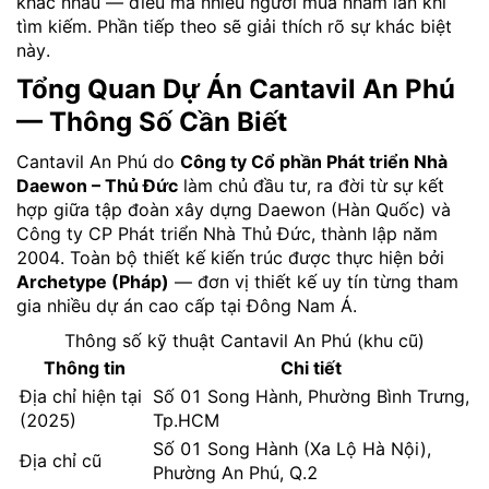
khác nhau — điều mà nhiều người mua nhầm lẫn khi
tìm kiếm. Phần tiếp theo sẽ giải thích rõ sự khác biệt
này.
Tổng Quan Dự Án Cantavil An Phú
— Thông Số Cần Biết
Cantavil An Phú do
Công ty Cổ phần Phát triển Nhà
Daewon – Thủ Đức
làm chủ đầu tư, ra đời từ sự kết
hợp giữa tập đoàn xây dựng Daewon (Hàn Quốc) và
Công ty CP Phát triển Nhà Thủ Đức, thành lập năm
2004. Toàn bộ thiết kế kiến trúc được thực hiện bởi
Archetype (Pháp)
— đơn vị thiết kế uy tín từng tham
gia nhiều dự án cao cấp tại Đông Nam Á.
Thông số kỹ thuật Cantavil An Phú (khu cũ)
Thông tin
Chi tiết
Địa chỉ hiện tại
Số 01 Song Hành, Phường Bình Trưng,
(2025)
Tp.HCM
Số 01 Song Hành (Xa Lộ Hà Nội),
Địa chỉ cũ
Phường An Phú, Q.2