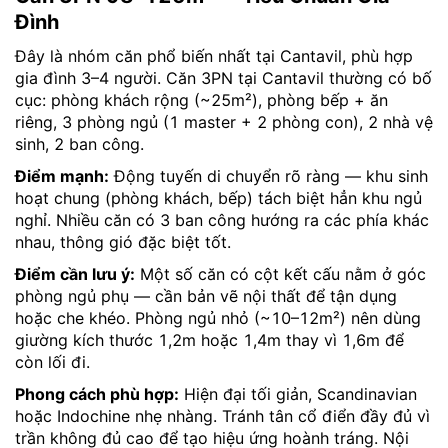
Đình
Đây là nhóm căn phổ biến nhất tại Cantavil, phù hợp
gia đình 3–4 người. Căn 3PN tại Cantavil thường có bố
cục: phòng khách rộng (~25m²), phòng bếp + ăn
riêng, 3 phòng ngủ (1 master + 2 phòng con), 2 nhà vệ
sinh, 2 ban công.
Điểm mạnh:
Động tuyến di chuyển rõ ràng — khu sinh
hoạt chung (phòng khách, bếp) tách biệt hẳn khu ngủ
nghỉ. Nhiều căn có 3 ban công hướng ra các phía khác
nhau, thông gió đặc biệt tốt.
Điểm cần lưu ý:
Một số căn có cột kết cấu nằm ở góc
phòng ngủ phụ — cần bản vẽ nội thất để tận dụng
hoặc che khéo. Phòng ngủ nhỏ (~10–12m²) nên dùng
giường kích thước 1,2m hoặc 1,4m thay vì 1,6m để
còn lối đi.
Phong cách phù hợp:
Hiện đại tối giản, Scandinavian
hoặc Indochine nhẹ nhàng. Tránh tân cổ điển đầy đủ vì
trần không đủ cao để tạo hiệu ứng hoành tráng. Nội