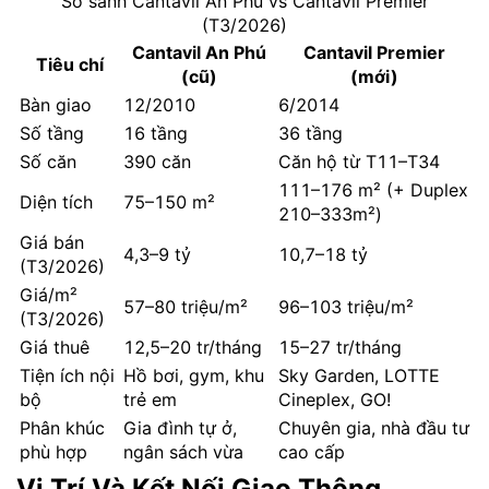
So sánh Cantavil An Phú vs Cantavil Premier
(T3/2026)
Cantavil An Phú
Cantavil Premier
Tiêu chí
(cũ)
(mới)
Bàn giao
12/2010
6/2014
Số tầng
16 tầng
36 tầng
Số căn
390 căn
Căn hộ từ T11–T34
111–176 m² (+ Duplex
Diện tích
75–150 m²
210–333m²)
Giá bán
4,3–9 tỷ
10,7–18 tỷ
(T3/2026)
Giá/m²
57–80 triệu/m²
96–103 triệu/m²
(T3/2026)
Giá thuê
12,5–20 tr/tháng
15–27 tr/tháng
Tiện ích nội
Hồ bơi, gym, khu
Sky Garden, LOTTE
bộ
trẻ em
Cineplex, GO!
Phân khúc
Gia đình tự ở,
Chuyên gia, nhà đầu tư
phù hợp
ngân sách vừa
cao cấp
Vị Trí Và Kết Nối Giao Thông