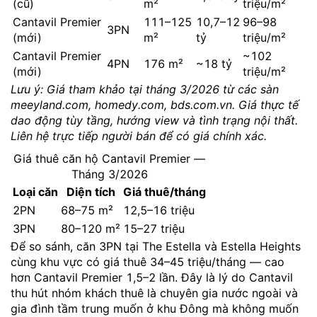
(cũ)
m²
triệu/m²
Cantavil Premier
111–125
10,7–12
96–98
3PN
(mới)
m²
tỷ
triệu/m²
Cantavil Premier
~102
4PN
176 m²
~18 tỷ
(mới)
triệu/m²
Lưu ý: Giá tham khảo tại tháng 3/2026 từ các sàn
meeyland.com, homedy.com, bds.com.vn. Giá thực tế
dao động tùy tầng, hướng view và tình trạng nội thất.
Liên hệ trực tiếp người bán để có giá chính xác.
Giá thuê căn hộ Cantavil Premier —
Tháng 3/2026
Loại căn
Diện tích
Giá thuê/tháng
2PN
68–75 m²
12,5–16 triệu
3PN
80–120 m²
15–27 triệu
Để so sánh, căn 3PN tại The Estella và Estella Heights
cùng khu vực có giá thuê 34–45 triệu/tháng — cao
hơn Cantavil Premier 1,5–2 lần. Đây là lý do Cantavil
thu hút nhóm khách thuê là chuyên gia nước ngoài và
gia đình tầm trung muốn ở khu Đông mà không muốn