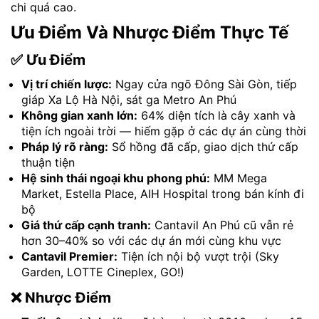
chi quá cao.
Ưu Điểm Và Nhược Điểm Thực Tế
✅ Ưu Điểm
Vị trí chiến lược:
Ngay cửa ngõ Đông Sài Gòn, tiếp
giáp Xa Lộ Hà Nội, sát ga Metro An Phú
Không gian xanh lớn:
64% diện tích là cây xanh và
tiện ích ngoài trời — hiếm gặp ở các dự án cùng thời
Pháp lý rõ ràng:
Sổ hồng đã cấp, giao dịch thứ cấp
thuận tiện
Hệ sinh thái ngoại khu phong phú:
MM Mega
Market, Estella Place, AIH Hospital trong bán kính đi
bộ
Giá thứ cấp cạnh tranh:
Cantavil An Phú cũ vẫn rẻ
hơn 30–40% so với các dự án mới cùng khu vực
Cantavil Premier:
Tiện ích nội bộ vượt trội (Sky
Garden, LOTTE Cineplex, GO!)
❌ Nhược Điểm