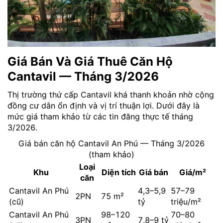
Giá Bán Và Giá Thuê Căn Hộ
Cantavil — Tháng 3/2026
Thị trường thứ cấp Cantavil khá thanh khoản nhờ cộng
đồng cư dân ổn định và vị trí thuận lợi. Dưới đây là
mức giá tham khảo từ các tin đăng thực tế tháng
3/2026.
Giá bán căn hộ Cantavil An Phú — Tháng 3/2026
(tham khảo)
Loại
Khu
Diện tích
Giá bán
Giá/m²
căn
Cantavil An Phú
4,3–5,9
57–79
2PN
75 m²
(cũ)
tỷ
triệu/m²
Cantavil An Phú
98–120
70–80
3PN
7,8–9 tỷ