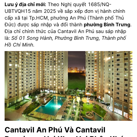
Lưu ý địa chỉ mới:
Theo Nghị quyết 1685/NQ-
UBTVQH15 năm 2025 về sắp xếp đơn vị hành chính
cấp xã tại Tp.HCM, phường An Phú (Thành phố Thủ
Đức) được sáp nhập và đổi thành
phường Bình Trưng
.
Địa chỉ chính thức của Cantavil An Phú sau sáp nhập
là:
Số 01 Song Hành, Phường Bình Trưng, Thành phố
Hồ Chí Minh
.
Cantavil An Phú Và Cantavil