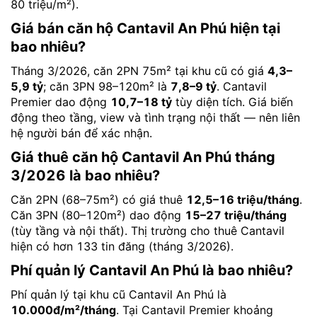
80 triệu/m²).
Giá bán căn hộ Cantavil An Phú hiện tại
bao nhiêu?
Tháng 3/2026, căn 2PN 75m² tại khu cũ có giá
4,3–
5,9 tỷ
; căn 3PN 98–120m² là
7,8–9 tỷ
. Cantavil
Premier dao động
10,7–18 tỷ
tùy diện tích. Giá biến
động theo tầng, view và tình trạng nội thất — nên liên
hệ người bán để xác nhận.
Giá thuê căn hộ Cantavil An Phú tháng
3/2026 là bao nhiêu?
Căn 2PN (68–75m²) có giá thuê
12,5–16 triệu/tháng
.
Căn 3PN (80–120m²) dao động
15–27 triệu/tháng
(tùy tầng và nội thất). Thị trường cho thuê Cantavil
hiện có hơn 133 tin đăng (tháng 3/2026).
Phí quản lý Cantavil An Phú là bao nhiêu?
Phí quản lý tại khu cũ Cantavil An Phú là
10.000đ/m²/tháng
. Tại Cantavil Premier khoảng