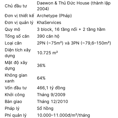
Daewon & Thủ Đức House (thành lập
Chủ đầu tư
2004)
Đơn vị thiết kế
Archetype (Pháp)
Đơn vị quản lý
KhaServices
Quy mô
3 block, 16 tầng nổi + 2 tầng hầm
Tổng số căn
390 căn hộ
Loại căn
2PN (~75m²) và 3PN (~79,6–150m²)
Diện tích xây
10.725 m²
dựng
Mật độ xây
36%
dựng
Không gian
64%
xanh
Vốn đầu tư
466,1 tỷ đồng
Khởi công
Tháng 9/2009
Bàn giao
Tháng 12/2010
Pháp lý
Sổ hồng
Phí quản lý
10.000–11.000đ/m²/tháng