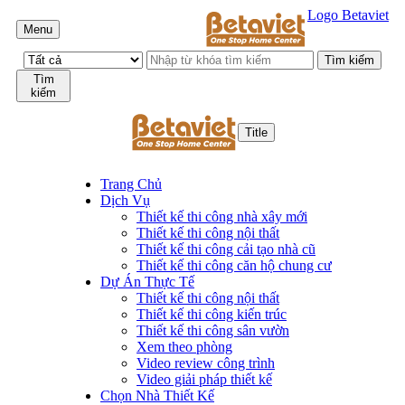
Logo Betaviet
Menu
Tìm
kiếm
Title
Trang Chủ
Dịch Vụ
Thiết kế thi công nhà xây mới
Thiết kế thi công nội thất
Thiết kế thi công cải tạo nhà cũ
Thiết kế thi công căn hộ chung cư
Dự Án Thực Tế
Thiết kế thi công nội thất
Thiết kế thi công kiến trúc
Thiết kế thi công sân vườn
Xem theo phòng
Video review công trình
Video giải pháp thiết kế
Chọn Nhà Thiết Kế