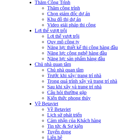
Thăm Công Trình
Thăm công trình
Chọn giám đốc dự án
Khu đô thị dự án
Video giải pháp thi công
Lợi thế vượt trội
Lợi thế vượt trội
Quy mô công ty
Năng lực thiết kế thi công hàng đầu
Năng lực công nghệ hàng đầu
Năng lực sản phẩm hàng đầu
Chủ nhà quan tâm
Chủ nhà quan tâm
Trước khi xây/ trang trí nhà
Trong quá trình xây và trang trí nhà
Sau khi xây và trang trí nhà
Câu hỏi thường gặp
Kiến thức phong thủy
Về Betaviet
Về Betaviet
Lịch sử phát triển
Cảm nhận của Khách hàng
Tin tức & Sự kiện
Tuyển dụng
Liên hệ