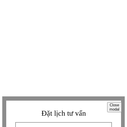
Youtube
Youtube
Facebook
Facebook
Tiktok
Tiktok
Zalo
Zalo
Messenger
Messenger
Whatsapp
Whatsapp
Viber
Viber
Copyright © Betaviet since 2009, Alright reserverd. Thương hiệu đã được
đăng ký. ® Ghi rõ nguồn "https://betaviet.vn" khi phát hành lại thông tin
từ website này.
Close
modal
Đặt lịch tư vấn