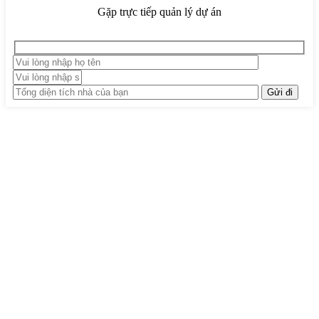
Gặp trực tiếp quản lý dự án
TRUNG TÂM THIẾT KẾ VÀ THI CÔNG
Hotline: 0915010800
Khiếu nại: 0968905551
Văn phòng: 0241224526
Email:
lienhe@betaviet.vn
Website:
https://betaviet.vn