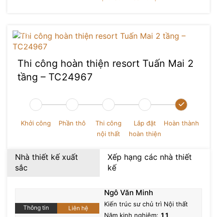
Thi công hoàn thiện resort Tuấn Mai 2
tầng – TC24967
Khởi công
Phần thô
Thi công
Lắp đặt
Hoàn thành
nội thất
hoàn thiện
Nhà thiết kế xuất
Xếp hạng các nhà thiết
sắc
kế
Nguyễn Hoàng Trung
Ngô Văn Minh
Chức vụ
: Kiến trúc sư chủ trì Kiến trúc, Nội thất
Kiến trúc sư chủ trì Nội thất
Đề xuất
Thông tin
Liên hệ
Số dự án đã thực hiện
: 0+
Năm kinh nghiệm:
11