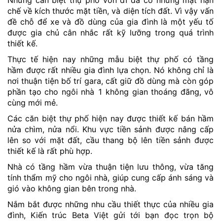
Những căn biệt thự phố vốn dĩ đã có những mặt hạn
chế về kích thước mặt tiền, và diện tích đất. Vì vậy vấn
đề chỗ để xe và đồ dùng của gia đình là một yếu tố
được gia chủ cân nhắc rất kỹ lưỡng trong quá trình
thiết kế.
Thực tế hiện nay những mẫu biệt thự phố có tầng
hầm được rất nhiều gia đình lựa chọn. Nó không chỉ là
nơi thuận tiện bố trí gara, cất giữ đồ dùng mà còn góp
phần tạo cho ngôi nhà 1 không gian thoáng đãng, vô
cùng mới mẻ.
Các căn biệt thự phố hiện nay được thiết kế bán hầm
nửa chìm, nửa nổi. Khu vực tiền sảnh được nâng cấp
lên so với mặt đất, cầu thang bộ lên tiền sảnh được
thiết kế là rất phù hợp.
Nhà có tầng hầm vừa thuận tiện lưu thông, vừa tăng
tính thẩm mỹ cho ngôi nhà, giúp cung cấp ánh sáng và
gió vào không gian bên trong nhà.
Nắm bắt được những nhu cầu thiết thực của nhiều gia
đình, Kiến trúc Beta Việt gửi tới bạn đọc trọn bộ