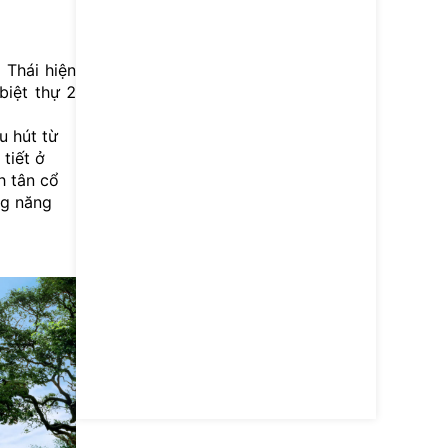
Thông ti
 Thái hiện
biệt thự 2
u hút từ
tiết ở
Thông ti
h tân cổ
ng năng
Thông ti
Thông ti