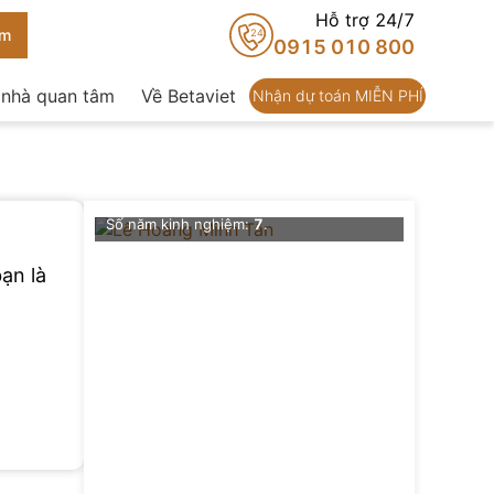
Hỗ trợ 24/7
24
0915 010 800
 nhà quan tâm
Về Betaviet
Nhận dự toán MIỄN PHÍ
Lê Hoàng Minh Tân
Chức vụ
: Giám đốc thiết kế Nội thất
Số dự án đã thực hiện
: 0+
Số năm kinh nghiệm:
7
.
Đề xuất
ạn là
Thông ti