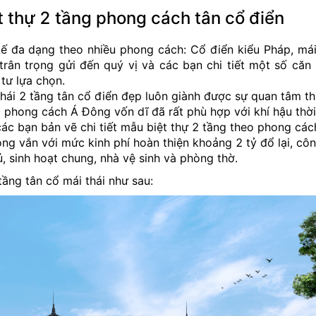
ệt thự 2 tầng phong cách tân cổ điển
kế đa dạng theo nhiều phong cách: Cổ điển kiểu Pháp, mái
trân trọng gửi đến quý vị và các bạn chi tiết một số căn 
tư lựa chọn.
hái 2 tầng tân cổ điển đẹp luôn giành được sự quan tâm th
 phong cách Á Đông vốn dĩ đã rất phù hợp với khí hậu thời 
 các bạn bản vẽ chi tiết mẫu biệt thự 2 tầng theo phong các
ng vắn với mức kinh phí hoàn thiện khoảng 2 tỷ đổ lại, cô
 sinh hoạt chung, nhà vệ sinh và phòng thờ.
tầng tân cổ mái thái như sau: