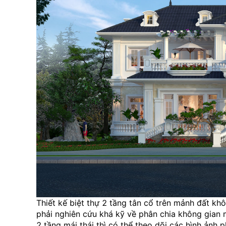
Thiết kế biệt thự 2 tầng tân cổ trên mảnh đất kh
phải nghiên cứu khá kỹ về phân chia không gian 
2 tầng mái thái thì có thể theo dõi các hình ảnh 