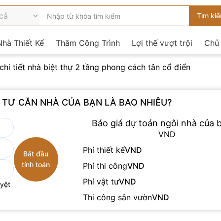
hà Thiết Kế
Thăm Công Trình
Lợi thế vượt trội
Chủ
chi tiết nhà biệt thự 2 tầng phong cách tân cổ điển
U TƯ CĂN NHÀ CỦA BẠN LÀ BAO NHIÊU?
Báo giá dự toán ngôi nhà của b
VND
Phí thiết kế
VND
Phí thi công
VND
Phí vật tư
VND
uyệt
Thi công sân vườn
VND