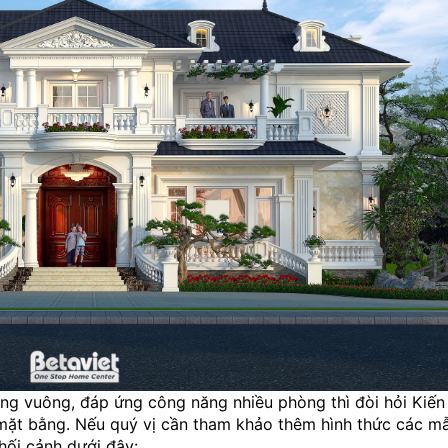
ông vuông, đáp ứng công năng nhiều phòng thì đòi hỏi Kiến
mặt bằng. Nếu quý vị cần tham khảo thêm hình thức các mẫ
phối cảnh dưới đây: