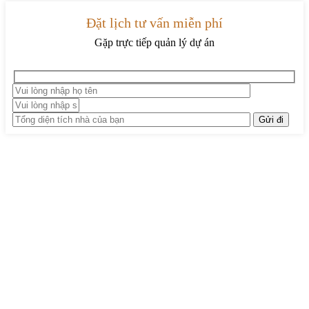
Đặt lịch tư vấn miễn phí
Gặp trực tiếp quản lý dự án
TRUNG TÂM THIẾT KẾ VÀ THI CÔNG
Hotline: 0915010800
Khiếu nại: 0968905551
Văn phòng: 0241224526
Email:
lienhe@betaviet.vn
Website:
https://betaviet.vn