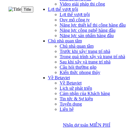
Video giải pháp thi công
Lợi thế vượt trội
Title
Lợi thế vượt trội
Quy mô công ty
Năng lực thiết kế thi công hàng đầu
Năng lực công nghệ hàng đầu
Năng lực sản phẩm hàng đầu
Chủ nhà quan tâm
Chủ nhà quan tâm
Trước khi xây/ trang trí nhà
Trong quá trình xây và trang trí nhà
Sau khi xây và trang trí nhà
Câu hỏi thường gặp
Kiến thức phong thủy
Về Betaviet
Về Betaviet
Lịch sử phát triển
Cảm nhận của Khách hàng
Tin tức & Sự kiện
Tuyển dụng
Liên hệ
Nhận dự toán MIỄN PHÍ
Nhận dự toán MIỄN PHÍ