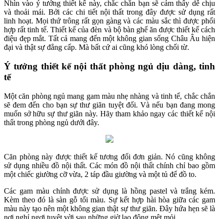
Nhìn vào ý tưởng thiết kế này, chắc chắn bạn sẽ cảm thấy dễ chịu
và thoải mái. Bởi các chi tiết nội thất trong đây được sử dụng rất
linh hoạt. Mọi thứ trông rất gọn gàng và các màu sắc thì được phối
hợp rất tinh tế. Thiết kế của đèn và bộ bàn ghế ăn được thiết kế cách
điệu đẹp mắt. Tất cả mang đến một không gian sống Châu Âu hiện
đại và thật sự đẳng cấp. Mà bất cứ ai cũng khó lòng chối từ.
Ý tưởng thiết kế nội thất phòng ngủ dịu dàng, tinh
tế
Một căn phòng ngủ mang gam màu nhẹ nhàng và tinh tế, chắc chắn
sẽ đem đến cho bạn sự thư giãn tuyệt đối. Và nếu bạn đang mong
muốn sở hữu sự thư giãn này. Hãy tham khảo ngay các thiết kế nội
thất trong phòng ngủ dưới đây.
Căn phòng này được thiết kế tương đối đơn giản. Nó cũng không
sử dụng nhiều đồ nội thất. Các món đồ nội thất chính chỉ bao gồm
một chiếc giường cỡ vừa, 2 táp đầu giường và một tủ để đồ to.
Các gam màu chính được sử dụng là hồng pastel và trắng kém.
Kèm theo đó là sàn gỗ tối màu. Sự kết hợp hài hòa giữa các gam
màu này tạo nên một không gian thật sự thư giãn. Đây hứa hẹn sẽ là
nơi nghỉ ngơi tuyệt vời sau những giờ lao động mệt mỏi.