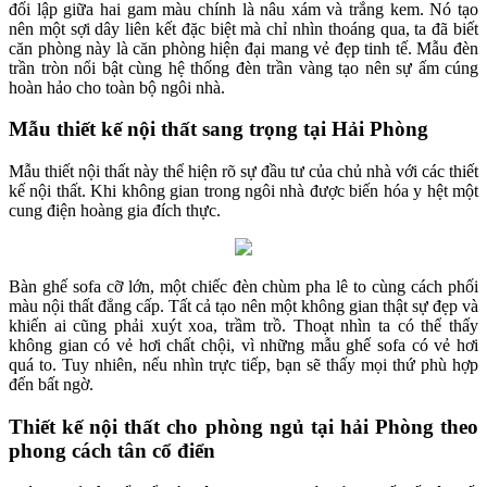
đối lập giữa hai gam màu chính là nâu xám và trắng kem. Nó tạo
nên một sợi dây liên kết đặc biệt mà chỉ nhìn thoáng qua, ta đã biết
căn phòng này là căn phòng hiện đại mang vẻ đẹp tinh tế. Mẫu đèn
trần tròn nổi bật cùng hệ thống đèn trần vàng tạo nên sự ấm cúng
hoàn hảo cho toàn bộ ngôi nhà.
Mẫu thiết kế nội thất sang trọng tại Hải Phòng
Mẫu thiết nội thất này thể hiện rõ sự đầu tư của chủ nhà với các thiết
kế nội thất. Khi không gian trong ngôi nhà được biến hóa y hệt một
cung điện hoàng gia đích thực.
Bàn ghế sofa cỡ lớn, một chiếc đèn chùm pha lê to cùng cách phối
màu nội thất đẳng cấp. Tất cả tạo nên một không gian thật sự đẹp và
khiến ai cũng phải xuýt xoa, trầm trồ. Thoạt nhìn ta có thể thấy
không gian có vẻ hơi chất chội, vì những mẫu ghế sofa có vẻ hơi
quá to. Tuy nhiên, nếu nhìn trực tiếp, bạn sẽ thấy mọi thứ phù hợp
đến bất ngờ.
Thiết kế nội thất cho phòng ngủ tại hải Phòng theo
phong cách tân cổ điển