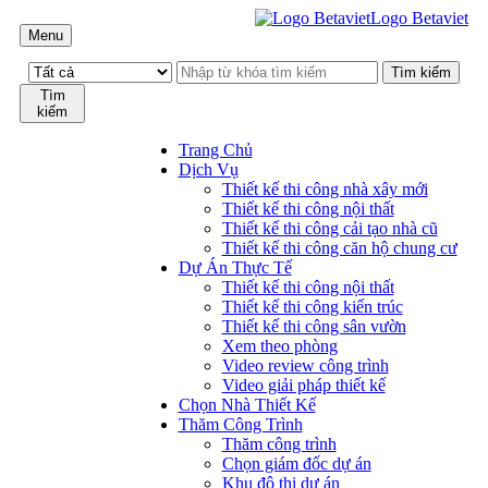
Logo Betaviet
Menu
Tìm
kiếm
Trang Chủ
Dịch Vụ
Thiết kế thi công nhà xây mới
Thiết kế thi công nội thất
Thiết kế thi công cải tạo nhà cũ
Thiết kế thi công căn hộ chung cư
Dự Án Thực Tế
Thiết kế thi công nội thất
Thiết kế thi công kiến trúc
Thiết kế thi công sân vườn
Xem theo phòng
Video review công trình
Video giải pháp thiết kế
Chọn Nhà Thiết Kế
Thăm Công Trình
Thăm công trình
Chọn giám đốc dự án
Khu đô thị dự án