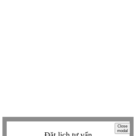
KẾT NỐI THÊM VỚI BETAVIET
Youtube
Youtube
Facebook
Facebook
Tiktok
Tiktok
Zalo
Zalo
Messenger
Messenger
Whatsapp
Whatsapp
Viber
Viber
Copyright © Betaviet since 2009, Alright reserverd. Thương hiệu đã được
đăng ký. ® Ghi rõ nguồn "https://betaviet.vn" khi phát hành lại thông tin
từ website này.
Close
modal
Đặt lịch tư vấn