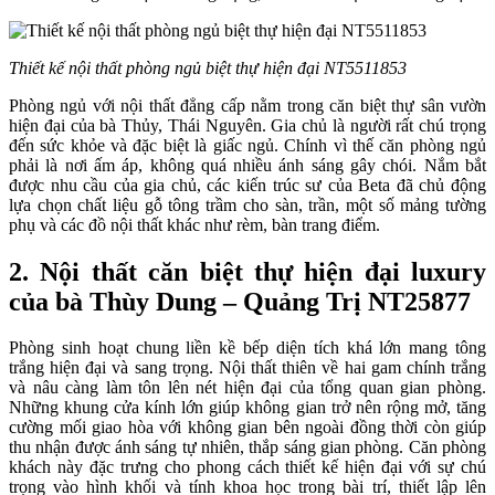
Thiết kế nội thất phòng ngủ biệt thự hiện đại NT5511853
Phòng ngủ với nội thất đẳng cấp nằm trong căn biệt thự sân vườn
hiện đại của bà Thủy, Thái Nguyên. Gia chủ là người rất chú trọng
đến sức khỏe và đặc biệt là giấc ngủ. Chính vì thế căn phòng ngủ
phải là nơi ấm áp, không quá nhiều ánh sáng gây chói. Nắm bắt
được nhu cầu của gia chủ, các kiến trúc sư của Beta đã chủ động
lựa chọn chất liệu gỗ tông trầm cho sàn, trần, một số mảng tường
phụ và các đồ nội thất khác như rèm, bàn trang điểm.
2. Nội thất căn biệt thự hiện đại luxury
của bà Thùy Dung – Quảng Trị NT25877
Phòng sinh hoạt chung liền kề bếp diện tích khá lớn mang tông
trắng hiện đại và sang trọng. Nội thất thiên về hai gam chính trắng
và nâu càng làm tôn lên nét hiện đại của tổng quan gian phòng.
Những khung cửa kính lớn giúp không gian trở nên rộng mở, tăng
cường mối giao hòa với không gian bên ngoài đồng thời còn giúp
thu nhận được ánh sáng tự nhiên, thắp sáng gian phòng. Căn phòng
khách này đặc trưng cho phong cách thiết kế hiện đại với sự chú
trọng vào hình khối và tính khoa học trong bài trí, thiết lập lên