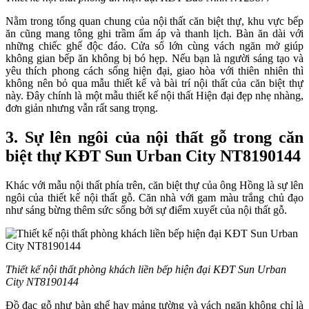
Nằm trong tổng quan chung của nội thất căn biệt thự, khu vực bếp
ăn cũng mang tông ghi trầm ấm áp và thanh lịch. Bàn ăn dài với
những chiếc ghế độc đáo. Cửa sổ lớn cùng vách ngăn mở giúp
không gian bếp ăn không bị bó hẹp. Nếu bạn là người sáng tạo và
yêu thích phong cách sống hiện đại, giao hòa với thiên nhiên thì
không nên bỏ qua mẫu thiết kế và bài trí nội thất của căn biệt thự
này. Đây chính là một mẫu thiết kế nội thất Hiện đại đẹp nhẹ nhàng,
đơn giản nhưng vẫn rất sang trọng.
3. Sự lên ngôi của nội thất gỗ trong căn
biệt thự KĐT Sun Urban City NT8190144
Khác với mẫu nội thất phía trên, căn biệt thự của ông Hồng là sự lên
ngôi của thiết kế nội thất gỗ. Căn nhà với gam màu trắng chủ đạo
như sáng bừng thêm sức sổng bởi sự điểm xuyết của nội thất gỗ.
Thiết kế nội thất phòng khách liền bếp hiện đại KĐT Sun Urban
City NT8190144
Đồ đạc gỗ như bàn ghế hay mảng tường và vách ngăn không chỉ là