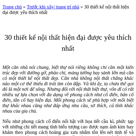
Trang chủ
»
Trước khi xây/ trang trí nhà
»
30 thiết kế nội thất hiện
đại được yêu thích nhất
30 thiết kế nội thất hiện đại được yêu thích
nhất
Một căn nhà nói chung, biệt thự nói riêng không chỉ cần một kiến
trúc đẹp với đường gờ, phào chỉ, mảng tường hay sảnh lớn mà cần
có một thiết kế nội thất đẹp. Căn nhà không nội thất chẳng khác
nào một cơ thể thiếu đi trái tim còn đập. Và khi ấy, ta chưa thể gọi
đó là một nơi để sống. Nhưng đối với nội thất biệt thự, vốn dĩ có rất
nhiều sự lựa chọn với đa dạng về phong cách như cổ điển, bán cổ
điển, tân cổ hay hiện đại. Mỗi phong cách sẽ phù hợp với mỗi biệt
thự khác nhau cũng như đáp ứng nhu cầu, sở thích, cá tính khác
nhau của gia chủ.
Nếu như phong cách cổ điển nổi bật với họa tiết cầu kì, phức tạp
với những chi tiết mang tính biểu tượng cao được nạm ánh kim hay
khảm theo phong cách hoàng gia xưa nhằm tôn lên nét tinh tế và