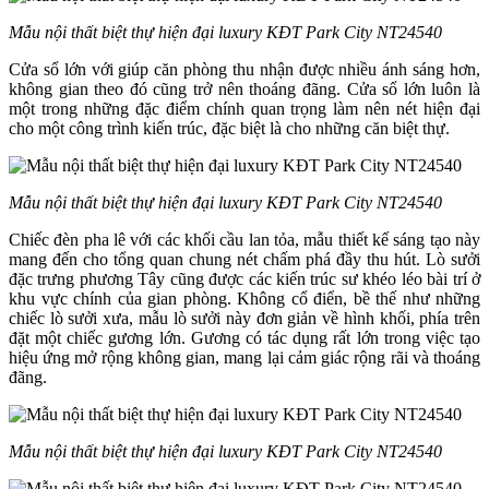
Mẫu nội thất biệt thự hiện đại luxury KĐT Park City NT24540
Cửa sổ lớn với giúp căn phòng thu nhận được nhiều ánh sáng hơn,
không gian theo đó cũng trở nên thoáng đãng. Cửa sổ lớn luôn là
một trong những đặc điểm chính quan trọng làm nên nét hiện đại
cho một công trình kiến trúc, đặc biệt là cho những căn biệt thự.
Mẫu nội thất biệt thự hiện đại luxury KĐT Park City NT24540
Chiếc đèn pha lê với các khối cầu lan tỏa, mẫu thiết kế sáng tạo này
mang đến cho tổng quan chung nét chấm phá đầy thu hút. Lò sưởi
đặc trưng phương Tây cũng được các kiến trúc sư khéo léo bài trí ở
khu vực chính của gian phòng. Không cổ điển, bề thế như những
chiếc lò sưởi xưa, mẫu lò sưởi này đơn giản về hình khối, phía trên
đặt một chiếc gương lớn. Gương có tác dụng rất lớn trong việc tạo
hiệu ứng mở rộng không gian, mang lại cảm giác rộng rãi và thoáng
đãng.
Mẫu nội thất biệt thự hiện đại luxury KĐT Park City NT24540