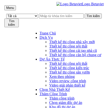
Logo Betaviet
Menu
Tìm
kiếm
Trang Chủ
Dịch Vụ
Thiết kế thi công nhà xây mới
Thiết kế thi công nội thất
Thiết kế thi công cải tạo nhà cũ
Thiết kế thi công căn hộ chung cư
Dự Án Thực Tế
Thiết kế thi công nội thất
Thiết kế thi công kiến trúc
Thiết kế thi công sân vườn
Xem theo phòng
Video review công trình
Video giải pháp thiết kế
Chọn Nhà Thiết Kế
Thăm Công Trình
Thăm công trình
Chọn giám đốc dự án
Khu đô thị dự án