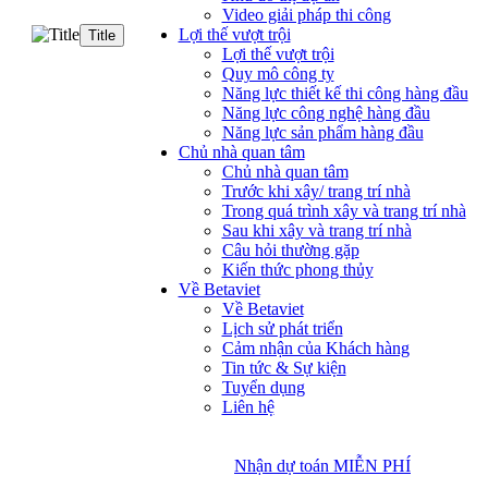
Video giải pháp thi công
Lợi thế vượt trội
Title
Lợi thế vượt trội
Quy mô công ty
Năng lực thiết kế thi công hàng đầu
Năng lực công nghệ hàng đầu
Năng lực sản phẩm hàng đầu
Chủ nhà quan tâm
Chủ nhà quan tâm
Trước khi xây/ trang trí nhà
Trong quá trình xây và trang trí nhà
Sau khi xây và trang trí nhà
Câu hỏi thường gặp
Kiến thức phong thủy
Về Betaviet
Về Betaviet
Lịch sử phát triển
Cảm nhận của Khách hàng
Tin tức & Sự kiện
Tuyển dụng
Liên hệ
Nhận dự toán MIỄN PHÍ
Nhận dự toán MIỄN PHÍ