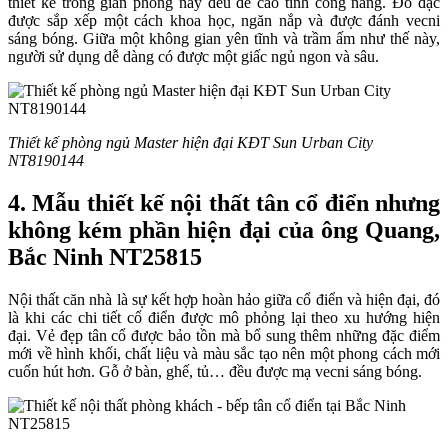
thiết kế trong gian phòng này đều đề cao tính công năng. Đồ đạc
được sắp xếp một cách khoa học, ngăn nắp và được đánh vecni
sáng bóng. Giữa một không gian yên tĩnh và trầm ấm như thế này,
người sử dụng dễ dàng có được một giấc ngủ ngon và sâu.
Thiết kế phòng ngủ Master hiện đại KĐT Sun Urban City
NT8190144
4. Mẫu thiết kế nội thất tân cổ điển nhưng
không kém phần hiện đại của ông Quang,
Bắc Ninh NT25815
Nội thất căn nhà là sự kết hợp hoàn hảo giữa cổ điển và hiện đại, đó
là khi các chi tiết cổ điển được mô phỏng lại theo xu hướng hiện
đại. Vẻ đẹp tân cổ được bảo tồn mà bổ sung thêm những đặc điểm
mới về hình khối, chất liệu và màu sắc tạo nên một phong cách mới
cuốn hút hơn. Gỗ ở bàn, ghế, tủ… đều được mạ vecni sáng bóng.