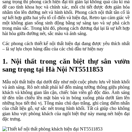
sang trọng thì phong cách hiện đại tối giản lại không quá cầu kì mà
đề cao tính khoa học và chính xác, mỗi chi tiết được đơn giản hóa
nhằm tôn lên đường nét và hình khối. Phong cách nội thất tân cổ là
sự kết hợp giữa hai yếu tố cổ điển và hiện đại, Retro tạo cảm giác về
một không gian sống sinh động bằng sự sáng tạo và sự phá cách
trong màu sắc. Trong khi đó, phong cách đương đại lại là sự kết hợp
hài hòa giữa đường nét, sắc màu và ánh sáng.
Các phong cách thiết kế nội thất hiện đại đang được yêu thích nhất
– là sự lựa chọn hàng đầu của các chủ đầu tư hiện nay
1. Nội thất trong căn biệt thự sân vườn
sang trọng tại Hà Nội NT5511853
Mẫu nội thất hiện đại dưới đây như một cuộc phưu lưu về hình khối
và ánh sáng. Rõ nét nhất phải kể đến mảng tường thông giữa phòng
khách và không gian lân cận, chiếc bàn viền gỗ độc đáo. Ánh sáng
từ đèn trần chiếu lên mặt bàn và in bóng xuống phía dưới làm lên
những họa tiết thú vị. Tông màu chủ đạo trắng, ghi cùng điểm nhấn
của chất liệu gỗ, sự sắc nét trong hình khối. Tất cả giúp cho không
gian khu vực phòng khách của ngôi biệt thự này mang nét hiện đại
đặc trưng.