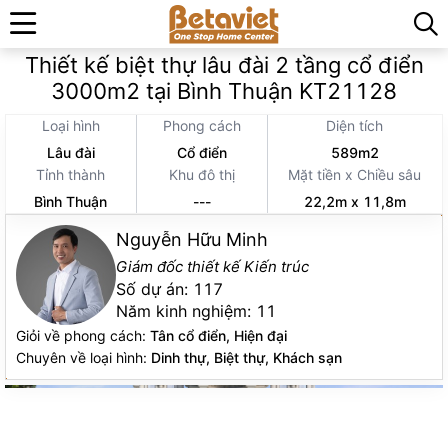
Trang chủ
»
Thiết kế thi công kiến trúc
»
Thiết kế biệt thự lâu đài 2 tầng cổ điển
3000m2 tại Bình Thuận KT21128
Loại hình
Phong cách
Diện tích
Lâu đài
Cổ điển
589m2
Tỉnh thành
Khu đô thị
Mặt tiền x Chiều sâu
Bình Thuận
---
22,2m x 11,8m
Nguyễn Hữu Minh
Giám đốc thiết kế Kiến trúc
Số dự án:
117
Năm kinh nghiệm:
11
Giỏi về phong cách:
Tân cổ điển, Hiện đại
Chuyên về loại hình:
Dinh thự, Biệt thự, Khách sạn