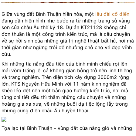
Giữa vùng đất Bình Thuận hiền hòa, một
lâu đài cổ điển
đang dần hiện hình như bước ra từ những trang sử vàng
son của châu Âu thế kỷ 18. Dự án KT21128 không chỉ
đơn thuần là một công trình kiến trúc, mà là câu chuyện
về sự hồi sinh của những giá trị nghệ thuật bất hủ, nơi mà
thời gian như ngừng trôi để nhường chỗ cho vẻ đẹp vĩnh
cửu.
Khi những tia nắng đầu tiên của bình minh chiếu rọi lên
mái vòm tráng lệ, cả không gian bỗng trở nên linh thiêng
và trang nghiêm. Trên diện tích xây dựng 3000m2 rộng
lớn, KTS Nguyễn Hữu Minh với 11 năm kinh nghiệm đã
khéo léo dệt nên một bản giao hưởng kiến trúc, nơi mà
từng chi tiết đều thì thầm những câu chuyện về những
hoàng gia xa xưa, về những buổi dạ tiệc lộng lẫy trong
những cung điện châu Âu huyền thoại.
Tọa lạc tại Bình Thuận – vùng đất của nắng gió và những
cảnh quan thiên nhiên kỳ vĩ, dự án lâu đài KT21128 như