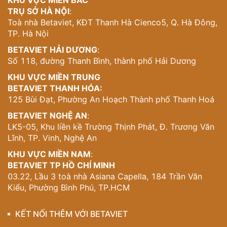
KHU VỰC MIỀN BẮC
điển – khả năng biến những khối đá cứng nhắc thành
TRỤ SỞ HÀ NỘI
:
những bài thơ thinh lặng nhưng đầy cảm xúc.
Toà nhà Betaviet, KĐT Thanh Hà Cienco5, Q. Hà Đông,
TP. Hà Nội
Chi Tiết Trang Trí và Vật Liệu Cao Cấp
BETAVIET HẢI DƯƠNG
:
Số 118, đường Thanh Bình, thành phố Hải Dương
Mỗi chi tiết trang trí trên lâu đài đều là một câu chuyện
riêng. Từ những phù điêu baroque phức tạp quanh cửa
KHU VỰC MIỀN TRUNG
chính, đến những đường gờ chỉ tinh tế bao quanh cửa sổ,
BETAVIET THANH HÓA:
tất cả đều được thực hiện bằng vật liệu cao cấp nhất. Đá
125 Bùi Đạt, Phường An Hoạch Thành phố Thanh Hoá
tự nhiên được lựa chọn kỹ lưỡng, mỗi khối đá đều mang
BETAVIET NGHỆ AN
:
trong mình vẻ đẹp riêng biệt của thời gian và thiên nhiên.
LK5-05, Khu liền kề Trường Thịnh Phát, Đ. Trương Văn
Màu trắng chủ đạo của công trình không phải là sự đơn
Lĩnh, TP. Vinh, Nghệ An
điệu, mà là sự tinh khiết và trang nghiêm. Những điểm
KHU VỰC MIỀN NAM
:
nhấn vàng được sử dụng một cách khéo léo, không phô
BETAVIET TP HỒ CHÍ MINH
trương nhưng đủ để tạo nên sự sang trọng và quý phái.
03.22, Lầu 3 toà nhà Asiana Capella, 184 Trần Văn
Đây chính là nghệ thuật của sự cân bằng – biết khi nào
Kiểu, Phường Bình Phú, TP.HCM
cần nói và khi nào cần im lặng.
Không Gian Sống Đẳng Cấp Hoàng Gia
KẾT NỐI THÊM VỚI BETAVIET