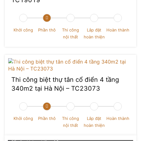
TC19019
Khởi công
Phần thô
Thi công
Lắp đặt
Hoàn thành
nội thất
hoàn thiện
Thi công biệt thự tân cổ điển 4 tầng
340m2 tại Hà Nội – TC23073
Trương Đức Hiếu
Khởi công
Phần thô
Thi công
Lắp đặt
Hoàn thành
nội thất
hoàn thiện
Chức vụ
: Giám đốc thiết kế Nội thất
Số dự án đã thực hiện
: 0+