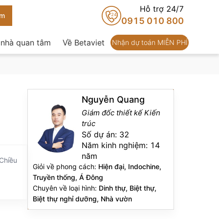
Hỗ trợ 24/7
24
0915 010 800
 nhà quan tâm
Về Betaviet
Nhận dự toán MIỄN PHÍ
Nguyễn Quang
Giám đốc thiết kế Kiến
trúc
Số dự án:
32
Năm kinh nghiệm:
14
năm
 Chiều
Giỏi về phong cách:
Hiện đại, Indochine,
Truyền thống, Á Đông
Chuyên về loại hình:
Dinh thự, Biệt thự,
Biệt thự nghỉ dưỡng, Nhà vườn