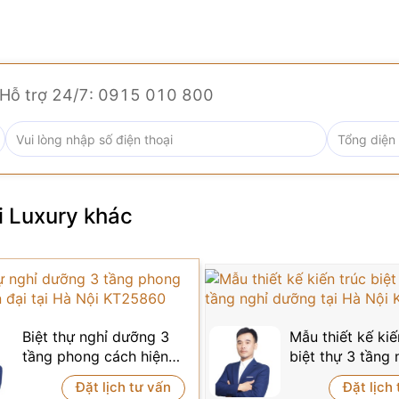
thấy, biệt thự này mang đến cảm giác rất gần gũi. Gam mà
 nhà ngay.
Hỗ trợ 24/7: 0915 010 800
Dàng Hơn
của tinh tế”. Ngôi biệt thự KT25851 chính là minh chứng số
i Luxury
khác
cả.
ác đường nét rất gọn gàng và sạch sẽ. Màu sắc cũng được c
không hề gây cảm giác chóe mắt hay mệt nhìn.
hững góc cạnh thú vị, làm cho ngôi nhà trông rất năng động 
Biệt thự nghỉ dưỡng 3
Mẫu thiết kế kiế
tầng phong cách hiện
biệt thự 3 tầng 
 những thứ “cao siêu” khó dùng. Nhưng ở biệt thự này, mọi 
đại tại Hà Nội KT25860
dưỡng tại Hà Nộ
Đặt lịch tư vấn
Đặt lịch
ong suốt, đến việc bố trí sẵn hạ tầng cho các thiết bị thôn
KT25859