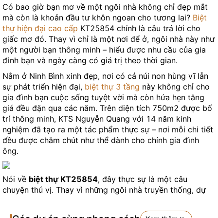
Có bao giờ bạn mơ về một ngôi nhà không chỉ đẹp mắt
mà còn là khoản đầu tư khôn ngoan cho tương lai?
Biệt
thự hiện đại cao cấp
KT25854 chính là câu trả lời cho
giấc mơ đó. Thay vì chỉ là một nơi để ở, ngôi nhà này như
một người bạn thông minh – hiểu được nhu cầu của gia
đình bạn và ngày càng có giá trị theo thời gian.
Nằm ở Ninh Bình xinh đẹp, nơi có cả núi non hùng vĩ lẫn
sự phát triển hiện đại,
biệt thự 3 tầng
này không chỉ cho
gia đình bạn cuộc sống tuyệt vời mà còn hứa hẹn tăng
giá đều đặn qua các năm. Trên diện tích 750m2 được bố
trí thông minh, KTS Nguyễn Quang với 14 năm kinh
nghiệm đã tạo ra một tác phẩm thực sự – nơi mỗi chi tiết
đều được chăm chút như thể dành cho chính gia đình
ông.
Nói về
biệt thự KT25854
, đây thực sự là một câu
chuyện thú vị. Thay vì những ngôi nhà truyền thống, dự
án này mang đến cách nhìn hoàn toàn mới về không gian
sống. Với 750m2 được chia thành 3 tầng, mỗi tầng đều