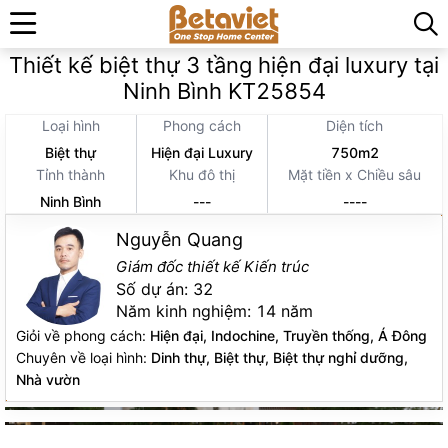
Trang chủ
»
Thiết kế thi công kiến trúc
»
Thiết kế biệt thự 3 tầng hiện đại luxury tại
Ninh Bình KT25854
Loại hình
Phong cách
Diện tích
Biệt thự
Hiện đại Luxury
750m2
Tỉnh thành
Khu đô thị
Mặt tiền x Chiều sâu
Ninh Bình
---
----
Nguyễn Quang
Giám đốc thiết kế Kiến trúc
Số dự án:
32
Năm kinh nghiệm:
14 năm
Giỏi về phong cách:
Hiện đại, Indochine, Truyền thống, Á Đông
Chuyên về loại hình:
Dinh thự, Biệt thự, Biệt thự nghỉ dưỡng,
Nhà vườn