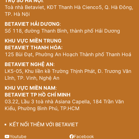
TRỤ SỞ HÀ NỘI
:
hai với lan can kính trong suốt mở rộng tầm nhìn, kết nối
Toà nhà Betaviet, KĐT Thanh Hà Cienco5, Q. Hà Đông,
không gian trong nhà với cảnh quan bên ngoài.
TP. Hà Nội
Sự kết hợp giữa vách kính và khung gỗ tạo nên điểm cân
BETAVIET HẢI DƯƠNG
:
bằng hoàn hảo giữa hiện đại và ấm cúng. Những tấm kính
Số 118, đường Thanh Bình, thành phố Hải Dương
lớn không chỉ đón ánh sáng mà còn trở thành “bức tranh
sống” thay đổi theo từng thời điểm trong ngày.
KHU VỰC MIỀN TRUNG
BETAVIET THANH HÓA:
Mặt Bằng Tối Ưu Cho Cuộc Sống
125 Bùi Đạt, Phường An Hoạch Thành phố Thanh Hoá
BETAVIET NGHỆ AN
:
Từ ảnh mặt bằng tầng trệt có thể thấy, KTS đã bố trí các
LK5-05, Khu liền kề Trường Thịnh Phát, Đ. Trương Văn
công năng một cách khoa học và hợp lý. Không gian
Lĩnh, TP. Vinh, Nghệ An
được chia thành các khu vực chức năng rõ ràng nhưng
vẫn đảm bảo sự liên kết thông suốt. Phòng khách, phòng
KHU VỰC MIỀN NAM
:
ăn và bếp được bố trí theo nguyên tắc động tuyến mở,
BETAVIET TP HỒ CHÍ MINH
tạo điều kiện thuận lợi cho sinh hoạt gia đình.
03.22, Lầu 3 toà nhà Asiana Capella, 184 Trần Văn
Kiểu, Phường Bình Phú, TP.HCM
Đặc biệt, thiết kế đã tính toán đến việc tối ưu hóa diện
tích sàn từ tổng diện tích xây dựng 540m2. Với kiến trúc
2 tầng, gia chủ có thể tận dụng khoảng 270m2 diện tích
KẾT NỐI THÊM VỚI BETAVIET
sàn thực tế, đủ rộng rãi cho một gia đình đa thế hệ sinh
sống thoải mái.
Youtube
Facebook