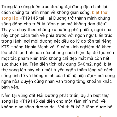
Trong làn sóng kiến trúc đương đại đang định hình lại
cách chúng ta nhìn nhận về không gian sống,
biệt thự
song lập
KT19145 tại Hải Dương trở thành minh chứng
sống động cho triết lý “đơn giản mà không đơn điệu”.
Thay vì chạy theo những xu hướng phù phiếm, ngôi nhà
này chọn cách tiến về phía trước với ngôn ngữ kiến trúc
trong lành, nơi mỗi đường nét đều có lý do tồn tại riêng.
KTS Hoàng Nghĩa Mạnh với 9 năm kinh nghiệm đã khéo
léo chắt lọc tinh hoa của phong cách hiện đại để tạo nên
một tác phẩm kiến trúc không chỉ đẹp mắt mà còn hết
sức thực tiễn. Trên diện tích xây dựng 540m2, ngôi biệt
thự song lập này như một tuyên ngôn thầm lặng về cách
sống tinh tế và thông minh của thế hệ hiện đại – nơi công
nghệ hòa quyện cùng nhân văn trong từng khoảnh khắc
bình yên.
Nằm tại vùng đất Hải Dương phát triển, dự án biệt thự
song lập KT19145 đại diện cho một tầm nhìn mới về
không gian sống đương đại. Với thiết kế 2 tầng được bố
trí khéo léo trên tổng diện tích xây dựng 540m2, ngôi