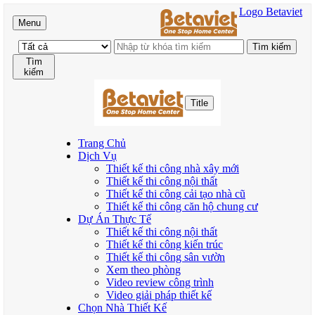
Logo Betaviet
Menu
Tìm
kiếm
Title
Trang Chủ
Dịch Vụ
Thiết kế thi công nhà xây mới
Thiết kế thi công nội thất
Thiết kế thi công cải tạo nhà cũ
Thiết kế thi công căn hộ chung cư
Dự Án Thực Tế
Thiết kế thi công nội thất
Thiết kế thi công kiến trúc
Thiết kế thi công sân vườn
Xem theo phòng
Video review công trình
Video giải pháp thiết kế
Chọn Nhà Thiết Kế