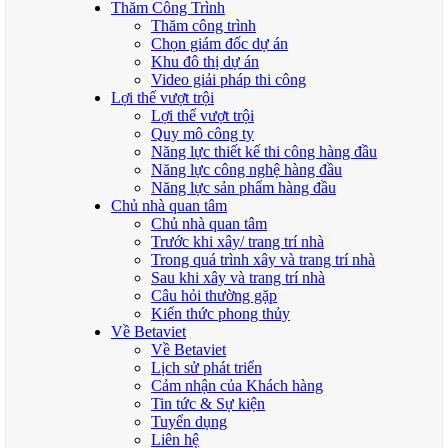
Thăm Công Trình
Thăm công trình
Chọn giám đốc dự án
Khu đô thị dự án
Video giải pháp thi công
Lợi thế vượt trội
Lợi thế vượt trội
Quy mô công ty
Năng lực thiết kế thi công hàng đầu
Năng lực công nghệ hàng đầu
Năng lực sản phẩm hàng đầu
Chủ nhà quan tâm
Chủ nhà quan tâm
Trước khi xây/ trang trí nhà
Trong quá trình xây và trang trí nhà
Sau khi xây và trang trí nhà
Câu hỏi thường gặp
Kiến thức phong thủy
Về Betaviet
Về Betaviet
Lịch sử phát triển
Cảm nhận của Khách hàng
Tin tức & Sự kiện
Tuyển dụng
Liên hệ