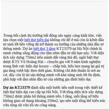
Trong bối cảnh thị trường bất động sản ngày càng khắt khe, việc
lựa chọn một
biệt thự hiện đại
không chỉ để ở mà còn là kênh đầu
tư sinh lời bền vững đã trở thành xu hướng của những nhà đầu tư
thông minh. Dự án
biệt thự 3 tầng
KT23379 tại Hà Nội chính là
minh chứng sống động cho tầm nhìn đầu tư dài hạn này. Với diện
tích xây dựng 750m2 trên mảnh đất vàng thủ đô, ngôi biệt thự
được KTS Vũ Hoàng Hải – chuyên gia với 9 năm kinh nghiệm
trong lĩnh vực hiện đại luxury – chắp bút, hứa hẹn mang lại giá trị
gia tăng vượt bậc theo thời gian. Không chỉ đơn thuần là nơi an
cư, đây còn là tài sản thông minh với khả năng sinh lời ổn định,
phù hợp với tầm nhìn đầu tư của những gia đình hiện đại.
Dự án KT23379
đánh dấu một bước tiến mới trong việc thiết kế
biệt thự hiện đại cao cấp tại Hà Nội. Với tổng diện tích xây dựng
750m2 được phân bổ thông minh trên 3 tầng, mỗi tầng sở hữu
không gian sử dụng khoảng 250m2, tạo nên một tổng thể kiến trúc
vừa rộng rãi vừa tối ưu công năng.