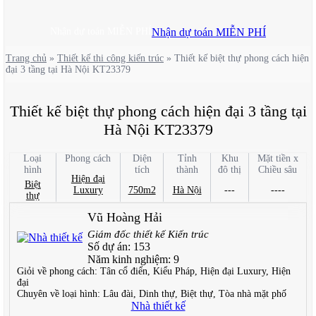
Nhận dự toán MIỄN PHÍ
Nhận dự toán MIỄN PHÍ
Trang chủ
»
Thiết kế thi công kiến trúc
»
Thiết kế biệt thự phong cách hiện
đại 3 tầng tại Hà Nội KT23379
Thiết kế biệt thự phong cách hiện đại 3 tầng tại
Hà Nội KT23379
Loại
Phong cách
Diện
Tỉnh
Khu
Mặt tiền x
hình
tích
thành
đô thị
Chiều sâu
Hiện đại
Biệt
Luxury
750m2
Hà Nội
---
----
thự
Vũ Hoàng Hải
Giám đốc thiết kế Kiến trúc
Số dự án:
153
Năm kinh nghiệm:
9
Giỏi về phong cách:
Tân cổ điển, Kiểu Pháp, Hiện đại Luxury, Hiện
đại
Chuyên về loại hình:
Lâu đài, Dinh thự, Biệt thự, Tòa nhà mặt phố
Nhà thiết kế