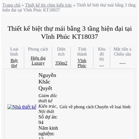
Trang chủ
»
Thiết kế thi công kiến trúc
»
Thiết kế biệt thự mái bằng 3 tầng
hiện đại tại Vĩnh Phúc KT18037
Thiết kế biệt thự mái bằng 3 tầng hiện đại tại
Vĩnh Phúc KT18037
Loại
Phong cách
Diện
Tỉnh
Khu
Mặt tiền x
hình
tích
thành
đô
Chiều sâu
Hiện đại
thị
Biệt
Vĩnh
Luxury
350m2
----
thự
Phúc
---
Nguyễn
Khắc
Quyết
Giám đốc
thiết kế
Kiến trúc,
Giỏi về phong cách:
Chuyên về loại hình:
Nội thất
Số dự án:
94
Năm kinh
nghiệm: