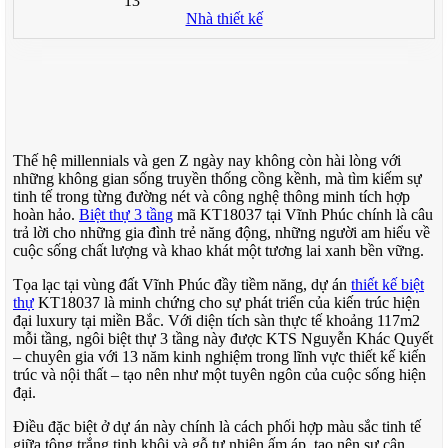
13
Nhà thiết kế
Thế hệ millennials và gen Z ngày nay không còn hài lòng với
những không gian sống truyền thống cồng kềnh, mà tìm kiếm sự
tinh tế trong từng đường nét và công nghệ thông minh tích hợp
hoàn hảo.
Biệt thự 3 tầng
mã KT18037 tại Vĩnh Phúc chính là câu
trả lời cho những gia đình trẻ năng động, những người am hiểu về
cuộc sống chất lượng và khao khát một tương lai xanh bền vững.
Tọa lạc tại vùng đất Vĩnh Phúc đầy tiềm năng, dự án
thiết kế biệt
thự
KT18037 là minh chứng cho sự phát triển của kiến trúc hiện
đại luxury tại miền Bắc. Với diện tích sàn thực tế khoảng 117m2
mỗi tầng, ngôi biệt thự 3 tầng này được KTS Nguyễn Khác Quyết
– chuyên gia với 13 năm kinh nghiệm trong lĩnh vực thiết kế kiến
trúc và nội thất – tạo nên như một tuyên ngôn của cuộc sống hiện
đại.
Điều đặc biệt ở dự án này chính là cách phối hợp màu sắc tinh tế
giữa tông trắng tinh khôi và gỗ tự nhiên ấm áp, tạo nên sự cân