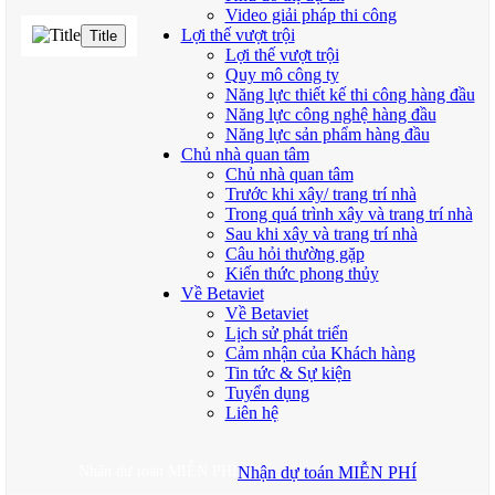
Video giải pháp thi công
Lợi thế vượt trội
Title
Lợi thế vượt trội
Quy mô công ty
Năng lực thiết kế thi công hàng đầu
Năng lực công nghệ hàng đầu
Năng lực sản phẩm hàng đầu
Chủ nhà quan tâm
Chủ nhà quan tâm
Trước khi xây/ trang trí nhà
Trong quá trình xây và trang trí nhà
Sau khi xây và trang trí nhà
Câu hỏi thường gặp
Kiến thức phong thủy
Về Betaviet
Về Betaviet
Lịch sử phát triển
Cảm nhận của Khách hàng
Tin tức & Sự kiện
Tuyển dụng
Liên hệ
Nhận dự toán MIỄN PHÍ
Nhận dự toán MIỄN PHÍ