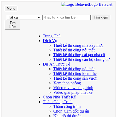
Logo Betaviet
Menu
Tìm
kiếm
Trang Chủ
Dịch Vụ
Thiết kế thi công nhà xây mới
Thiết kế thi công nội thất
Thiết kế thi công cải tạo nhà cũ
Thiết kế thi công căn hộ chung cư
Dự Án Thực Tế
Thiết kế thi công nội thất
Thiết kế thi công kiến trúc
Thiết kế thi công sân vườn
Xem theo phòng
Video review công trình
Video giải pháp thiết kế
Chọn Nhà Thiết Kế
Thăm Công Trình
Thăm công trình
Chọn giám đốc dự án
Khu đô thị dự án