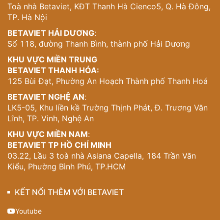
Toà nhà Betaviet, KĐT Thanh Hà Cienco5, Q. Hà Đông,
ra vào tự động, và hệ thống đỗ xe thông minh ở tầng trệt
TP. Hà Nội
đều thể hiện sự đầu tư bài bản cho một cuộc sống tiện
nghi và hiện đại.
BETAVIET HẢI DƯƠNG
:
Số 118, đường Thanh Bình, thành phố Hải Dương
Không gian mở và ánh sáng tự nhiên
KHU VỰC MIỀN TRUNG
Một trong những điểm ấn tượng nhất của thiết kế là cách
BETAVIET THANH HÓA:
kiến trúc sư xử lý ánh sáng và không gian. Mỗi tầng đều
125 Bùi Đạt, Phường An Hoạch Thành phố Thanh Hoá
có những cửa sổ lớn theo chiều cao toàn bộ tầng, tạo
BETAVIET NGHỆ AN
:
cảm giác như đang sống giữa thiên nhiên dù trong lòng
LK5-05, Khu liền kề Trường Thịnh Phát, Đ. Trương Văn
thành phố.
Lĩnh, TP. Vinh, Nghệ An
Thiết kế tầng lùi không chỉ mang ý nghĩa thẩm mỹ mà
KHU VỰC MIỀN NAM
:
còn tạo ra những khu vườn trên cao tự nhiên, nơi gia đình
BETAVIET TP HỒ CHÍ MINH
có thể trồng cây xanh, tạo không gian thư giãn riêng tư.
03.22, Lầu 3 toà nhà Asiana Capella, 184 Trần Văn
Sự kết hợp giữa vật liệu gỗ tự nhiên và kính trong suốt
Kiểu, Phường Bình Phú, TP.HCM
tạo nên một tổng thể hài hòa giữa con người và thiên
nhiên.
KẾT NỐI THÊM VỚI BETAVIET
Bền vững và thích ứng tương lai
Youtube
Thiết kế biệt thự
này không chỉ đẹp mắt mà còn thông