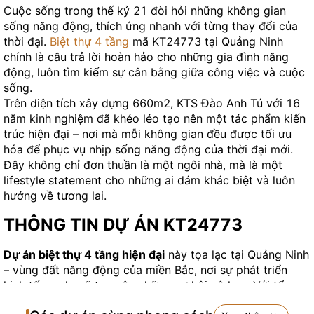
Cuộc sống trong thế kỷ 21 đòi hỏi những không gian
sống năng động, thích ứng nhanh với từng thay đổi của
thời đại.
Biệt thự 4 tầng
mã KT24773 tại Quảng Ninh
chính là câu trả lời hoàn hảo cho những gia đình năng
động, luôn tìm kiếm sự cân bằng giữa công việc và cuộc
sống.
Trên diện tích xây dựng 660m2, KTS Đào Anh Tú với 16
năm kinh nghiệm đã khéo léo tạo nên một tác phẩm kiến
trúc hiện đại – nơi mà mỗi không gian đều được tối ưu
hóa để phục vụ nhịp sống năng động của thời đại mới.
Đây không chỉ đơn thuần là một ngôi nhà, mà là một
lifestyle statement cho những ai dám khác biệt và luôn
hướng về tương lai.
THÔNG TIN DỰ ÁN KT24773
Dự án biệt thự 4 tầng hiện đại
này tọa lạc tại Quảng Ninh
– vùng đất năng động của miền Bắc, nơi sự phát triển
kinh tế mạnh mẽ tạo nên những cơ hội vô hạn. Với tổng
diện tích xây dựng 660m2, ngôi biệt thự cung cấp không