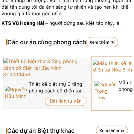
mô 3 tầng ấn tượng. Với 2 mặt tiền rộng thoáng, ngôi lâu
đài tận dụng tối đa ánh sáng tự nhiên và tạo nên khí thế
vương giả từ mọi góc nhìn.
KTS Vũ Hoàng Hải
– người đứng sau kiệt tác này, là
chuyên gia 9 năm kinh nghiệm trong lĩnh vực thiết kế cao
cấp. Với chuyên môn sâu về tân cổ điển, kiểu Pháp và
Các dự án cùng phong cách
Xem thêm ≫
hiện đại luxury, anh đã tạo nên những công trình biểu
tượng từ lâu đài, dinh thự đến biệt thự đẳng cấp khắp cả
nước.
Điểm đặc biệt của dự án nằm ở sự cân bằng hoàn hảo
giữa kiến trúc cổ điển châu Âu và nhu cầu sinh hoạt hiện
đại. Với chi phí thiết kế 250,000 đồng/m2, đây là mức
Mẫu th
Thiết kế biệt thự 3 tầng
đầu tư hợp lý cho một công trình mang tầm vóc quốc tế.
phong 
phong cách cổ điển tại
Hòa B
KIẾN TRÚC CỔ ĐIỂN – DI SẢN SỐNG
Bắc Ninh KT2009458
Đặt lịch tư vấn
Tinh Thần Di Sản Hoàng Gia
Bước chân vào không gian KT21022, như được đưa về
thời kỳ hoàng kim của những cung điện châu Âu. Kiến
Các dự án
Biệt thự
khác
Xem thêm ≫