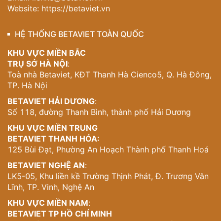
những tác phẩm nghệ thuật sống động. Từ ban công, gia
Website:
https://betaviet.vn
chủ có thể ngắm nhìn khung cảnh thành phố và cảm nhận
được sự giao thoa giữa quá khứ và hiện tại.
HỆ THỐNG BETAVIET TOÀN QUỐC
Nội Thất Cổ Điển Đẳng Cấp Hoàng Gia
KHU VỰC MIỀN BẮC
TRỤ SỞ HÀ NỘI
:
Bên trong ngôi lâu đài,
không gian nội thất cổ điển
được
Toà nhà Betaviet, KĐT Thanh Hà Cienco5, Q. Hà Đông,
thiết kế với gỗ tự nhiên cao cấp tông màu nâu ấm. Phòng
TP. Hà Nội
khách rộng lớn với trần nhà coffered và đèn chùm pha lê
tạo nên không khí trang nghiêm đầy ấn tượng.
BETAVIET HẢI DƯƠNG
:
Số 118, đường Thanh Bình, thành phố Hải Dương
Hệ thống cầu thang gỗ cong với cột trụ chạm khắc tinh
xảo là điểm nhấn kiến trúc đặc biệt. Mỗi bước chân đi
KHU VỰC MIỀN TRUNG
trên cầu thang như được đưa lên những tầng thiên đàng
BETAVIET THANH HÓA:
của cung điện cổ.
125 Bùi Đạt, Phường An Hoạch Thành phố Thanh Hoá
Phòng bếp được thiết kế theo phong cách classical với tủ
BETAVIET NGHỆ AN
:
bếp gỗ tự nhiên và đảo bếp trung tâm, tạo nên không
LK5-05, Khu liền kề Trường Thịnh Phát, Đ. Trương Văn
gian nấu nướng vừa tiện nghi vừa sang trọng. Phòng ngủ
Lĩnh, TP. Vinh, Nghệ An
master với giường cổ điển và trang trí tường độc đáo
KHU VỰC MIỀN NAM
:
mang đến cảm giác như đang nghỉ ngơi trong phòng
BETAVIET TP HỒ CHÍ MINH
hoàng gia.