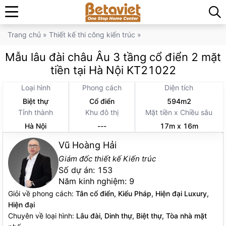
Trang chủ
»
Thiết kế thi công kiến trúc
»
Mẫu lâu đài châu Âu 3 tầng cổ điển 2 mặt
tiền tại Hà Nội KT21022
Loại hình
Phong cách
Diện tích
Biệt thự
Cổ điển
594m2
Tỉnh thành
Khu đô thị
Mặt tiền x Chiều sâu
Hà Nội
---
17m x 16m
Vũ Hoàng Hải
Giám đốc thiết kế Kiến trúc
Số dự án:
153
Năm kinh nghiệm:
9
Giỏi về phong cách:
Tân cổ điển, Kiểu Pháp, Hiện đại Luxury,
Hiện đại
Chuyên về loại hình:
Lâu đài, Dinh thự, Biệt thự, Tòa nhà mặt