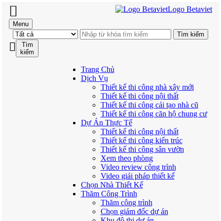
Logo Betaviet
Menu
Tìm
kiếm
Trang Chủ
Dịch Vụ
Thiết kế thi công nhà xây mới
Thiết kế thi công nội thất
Thiết kế thi công cải tạo nhà cũ
Thiết kế thi công căn hộ chung cư
Dự Án Thực Tế
Thiết kế thi công nội thất
Thiết kế thi công kiến trúc
Thiết kế thi công sân vườn
Xem theo phòng
Video review công trình
Video giải pháp thiết kế
Chọn Nhà Thiết Kế
Thăm Công Trình
Thăm công trình
Chọn giám đốc dự án
Khu đô thị dự án