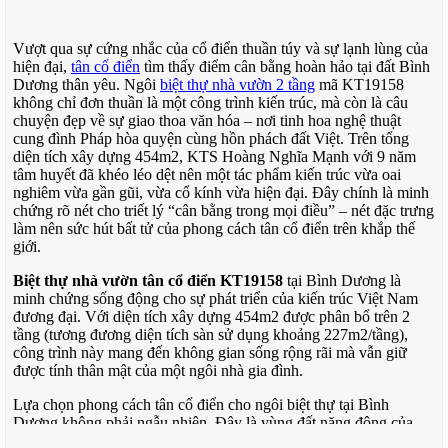
Vượt qua sự cứng nhắc của cổ điển thuần túy và sự lạnh lùng của
hiện đại,
tân cổ điển
tìm thấy điểm cân bằng hoàn hảo tại đất Bình
Dương thân yêu. Ngôi
biệt thự nhà vườn 2 tầng
mã KT19158
không chỉ đơn thuần là một công trình kiến trúc, mà còn là câu
chuyện đẹp về sự giao thoa văn hóa – nơi tinh hoa nghệ thuật
cung đình Pháp hòa quyện cùng hồn phách đất Việt. Trên tổng
diện tích xây dựng 454m2, KTS Hoàng Nghĩa Mạnh với 9 năm
tâm huyết đã khéo léo dệt nên một tác phẩm kiến trúc vừa oai
nghiêm vừa gần gũi, vừa cổ kính vừa hiện đại. Đây chính là minh
chứng rõ nét cho triết lý “cân bằng trong mọi điều” – nét đặc trưng
làm nên sức hút bất tử của phong cách tân cổ điển trên khắp thế
giới.
Biệt thự nhà vườn tân cổ điển KT19158
tại Bình Dương là
minh chứng sống động cho sự phát triển của kiến trúc Việt Nam
đương đại. Với diện tích xây dựng 454m2 được phân bổ trên 2
tầng (tương đương diện tích sàn sử dụng khoảng 227m2/tầng),
công trình này mang đến không gian sống rộng rãi mà vẫn giữ
được tính thân mật của một ngôi nhà gia đình.
Lựa chọn phong cách tân cổ điển cho ngôi biệt thự tại Bình
Dương không phải ngẫu nhiên. Đây là vùng đất năng động của
miền Nam, nơi truyền thống và hiện đại song hành, nơi người dân