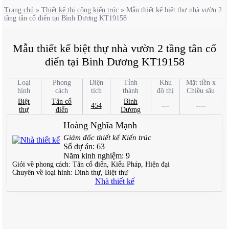
Trang chủ
»
Thiết kế thi công kiến trúc
»
Mẫu thiết kế biệt thự nhà vườn 2
tầng tân cổ điển tại Bình Dương KT19158
Mẫu thiết kế biệt thự nhà vườn 2 tầng tân cổ
điển tại Bình Dương KT19158
Loại
Phong
Diện
Tỉnh
Khu
Mặt tiền x
hình
cách
tích
thành
đô thị
Chiều sâu
Biệt
Tân cổ
Bình
454
---
----
thự
điển
Dương
Hoàng Nghĩa Mạnh
Giám đốc thiết kế Kiến trúc
Số dự án:
63
Năm kinh nghiệm:
9
Giỏi về phong cách:
Tân cổ điển, Kiểu Pháp, Hiện đại
Chuyên về loại hình:
Dinh thự, Biệt thự
Nhà thiết kế