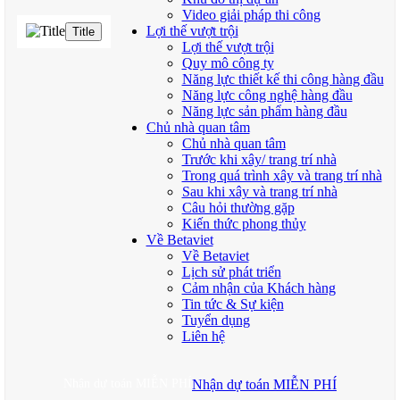
Video giải pháp thi công
Lợi thế vượt trội
Title
Lợi thế vượt trội
Quy mô công ty
Năng lực thiết kế thi công hàng đầu
Năng lực công nghệ hàng đầu
Năng lực sản phẩm hàng đầu
Chủ nhà quan tâm
Chủ nhà quan tâm
Trước khi xây/ trang trí nhà
Trong quá trình xây và trang trí nhà
Sau khi xây và trang trí nhà
Câu hỏi thường gặp
Kiến thức phong thủy
Về Betaviet
Về Betaviet
Lịch sử phát triển
Cảm nhận của Khách hàng
Tin tức & Sự kiện
Tuyển dụng
Liên hệ
Nhận dự toán MIỄN PHÍ
Nhận dự toán MIỄN PHÍ