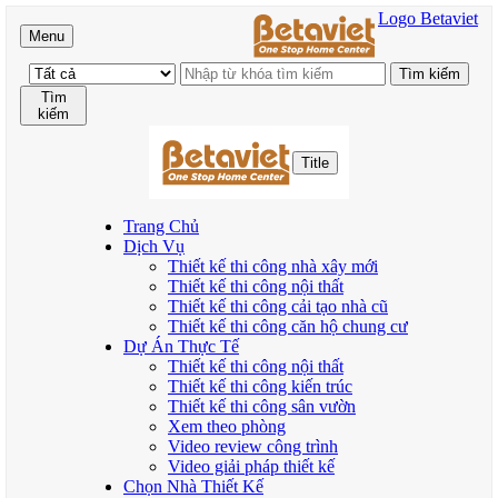
Logo Betaviet
Menu
Tìm
kiếm
Title
Trang Chủ
Dịch Vụ
Thiết kế thi công nhà xây mới
Thiết kế thi công nội thất
Thiết kế thi công cải tạo nhà cũ
Thiết kế thi công căn hộ chung cư
Dự Án Thực Tế
Thiết kế thi công nội thất
Thiết kế thi công kiến trúc
Thiết kế thi công sân vườn
Xem theo phòng
Video review công trình
Video giải pháp thiết kế
Chọn Nhà Thiết Kế