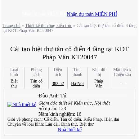
Nhận dự toán MIỄN PHÍ
Nhận dự toán MIỄN PHÍ
Trang chủ
»
Thiết kế thi công kiến trúc
»
Cải tạo biệt thự tân cổ điển 4 tầng
tại KĐT Pháp Vân KT20047
Cải tạo biệt thự tân cổ điển 4 tầng tại KĐT
Pháp Vân KT20047
Loại
Phong
Diện
Tỉnh
Khu đô
Mặt tiền x
hình
cách
tích
thành
thị
Chiều sâu
Biệt
Tân cổ
Pháp
382m2
Hà Nội
----
thự
điển
Vân
Đào Anh Tú
Giám đốc thiết kế Kiến trúc, Nội thất
Số dự án:
123
Năm kinh nghiệm:
16
Giỏi về phong cách:
Cổ điển, Tân cổ điển, Kiểu Pháp, Hiện đại
Chuyên về loại hình:
Lâu đài, Dinh thự, Biệt thự
Nhà thiết kế