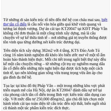
Từ những di sản kiến trúc tổ tiên đến thế hệ con cháu mai sau,
biệt
thự tân cổ điển
là cầu nối văn hóa giữa quá khứ vinh quang và
tương lai thịnh vượng. Dự án cải tạo KT20047 tại KĐT Pháp Vân
không chỉ đơn thuần là một công trình xây dựng, mà là câu
chuyện về sự kế thừa tinh tế – nơi những giá trị truyền thống được
tôn vinh qua từng đường nét kiến trúc đương đại.
Trên diện tích xây dựng 382m2 với 4 tầng, KTS Đào Anh Tú
cùng 16 năm kinh nghiệm đã khéo léo biến ước mơ về một tổ ấm
hoàn hảo thành hiện thực. Mỗi chi tiết trong ngôi biệt thự này đều
kể một câu chuyện riêng – từ những cột trụ uy nghiêm mang dấu
ấn cổ điển đến những tiện nghi hiện đại được tích hợp một cách
tinh tế, tạo nên không gian sống vừa trang trọng vừa ấm áp cho
gia đình đa thế hệ.
Tọa lạc tại khu đô thị Pháp Vân – một trong những khu vực phát
triển mạnh mẽ của Hà Nội, dự án KT20047 đánh dấu sự trở lại
của phong cách tân cổ điển trong lĩnh vực kiến trúc dân dụng cao
cấp. Với mức đầu tư 250,000 đồng/m2, gia chủ đã lựa chọn một
hành trình cải tạo toàn diện từ cấu trúc đến nội thất, biến ngôi nhà
cũ thành một tác phẩm kiến trúc đích thực.