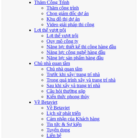
Thăm Công Trình
Thăm công trình
Chọn giám đốc dự án
Khu đô thị dự án
Video giải pháp thi công
Lợi thế vượt trội
Lợi thế vượt trội
Quy mô công ty
Năng lực thiết kế thi công hàng đầu
Năng lực công nghệ hàng đầu
Năng lực sản phẩm hàng đầu
Chủ nhà quan tâm
Chủ nhà quan tâm
Trước khi xây/ trang trí nhà
Trong quá trình xây và trang trí nhà
Sau khi xây và trang trí nhà
Câu hỏi thường gặp
Kiến thức phong thủy
Về Betaviet
Về Betaviet
Lịch sử phát triển
Cảm nhận của Khách hàng
Tin tức & Sự kiện
Tuyển dụng
Liên hệ