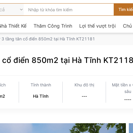
hà Thiết Kế
Thăm Công Trình
Lợi thế vượt trội
Chủ
hự 3 tầng tân cổ điển 850m2 tại Hà Tĩnh KT21181
ân cổ điển 850m2 tại Hà Tĩnh KT211
tích
Tỉnh thành
Khu đô thị
Mặt tiền x
sâu
m2
Hà Tĩnh
---
----