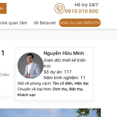
Hỗ trợ 24/7
24
0915 010 800
 nhà quan tâm
Về Betaviet
Nhận dự toán MIỄN PHÍ
81
Nguyễn Hữu Minh
Giám đốc thiết kế Kiến
trúc
Số dự án:
117
 Chiều
Năm kinh nghiệm:
11
Giỏi về phong cách:
Tân cổ điển, Hiện đại
Chuyên về loại hình:
Dinh thự, Biệt thự,
Khách sạn