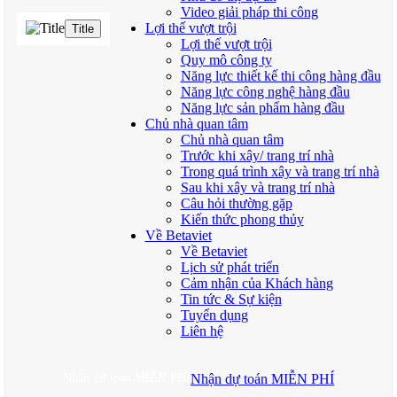
Video giải pháp thi công
Lợi thế vượt trội
Title
Lợi thế vượt trội
Quy mô công ty
Năng lực thiết kế thi công hàng đầu
Năng lực công nghệ hàng đầu
Năng lực sản phẩm hàng đầu
Chủ nhà quan tâm
Chủ nhà quan tâm
Trước khi xây/ trang trí nhà
Trong quá trình xây và trang trí nhà
Sau khi xây và trang trí nhà
Câu hỏi thường gặp
Kiến thức phong thủy
Về Betaviet
Về Betaviet
Lịch sử phát triển
Cảm nhận của Khách hàng
Tin tức & Sự kiện
Tuyển dụng
Liên hệ
Nhận dự toán MIỄN PHÍ
Nhận dự toán MIỄN PHÍ