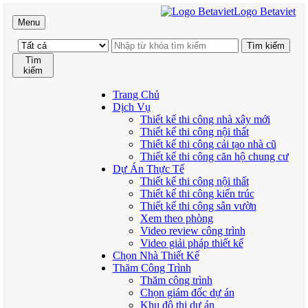
Logo Betaviet
Menu
Tìm
kiếm
Trang Chủ
Dịch Vụ
Thiết kế thi công nhà xây mới
Thiết kế thi công nội thất
Thiết kế thi công cải tạo nhà cũ
Thiết kế thi công căn hộ chung cư
Dự Án Thực Tế
Thiết kế thi công nội thất
Thiết kế thi công kiến trúc
Thiết kế thi công sân vườn
Xem theo phòng
Video review công trình
Video giải pháp thiết kế
Chọn Nhà Thiết Kế
Thăm Công Trình
Thăm công trình
Chọn giám đốc dự án
Khu đô thị dự án