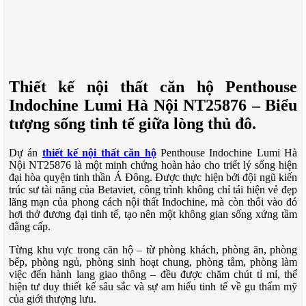
Thiết kế nội thất căn hộ Penthouse
Indochine Lumi Hà Nội NT25876 – Biểu
tượng sống tinh tế giữa lòng thủ đô.
Dự án
thiết kế nội thất căn hộ
Penthouse Indochine Lumi Hà
Nội NT25876 là một minh chứng hoàn hảo cho triết lý sống hiện
đại hòa quyện tinh thần Á Đông. Được thực hiện bởi đội ngũ kiến
trúc sư tài năng của Betaviet, công trình không chỉ tái hiện vẻ đẹp
lãng mạn của phong cách nội thất Indochine, mà còn thổi vào đó
hơi thở đương đại tinh tế, tạo nên một không gian sống xứng tầm
đẳng cấp.
Từng khu vực trong căn hộ – từ phòng khách, phòng ăn, phòng
bếp, phòng ngủ, phòng sinh hoạt chung, phòng tắm, phòng làm
việc đến hành lang giao thông – đều được chăm chút tỉ mỉ, thể
hiện tư duy thiết kế sâu sắc và sự am hiểu tinh tế về gu thẩm mỹ
của giới thượng lưu.