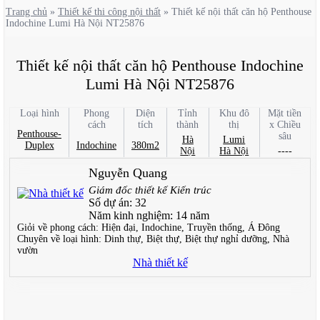
Trang chủ
»
Thiết kế thi công nội thất
»
Thiết kế nội thất căn hộ Penthouse
Indochine Lumi Hà Nội NT25876
Thiết kế nội thất căn hộ Penthouse Indochine
Lumi Hà Nội NT25876
Loại hình
Phong
Diện
Tỉnh
Khu đô
Mặt tiền
cách
tích
thành
thị
x Chiều
Penthouse-
sâu
Hà
Lumi
Duplex
Indochine
380m2
Nội
Hà Nội
----
Nguyễn Quang
Giám đốc thiết kế Kiến trúc
Số dự án:
32
Năm kinh nghiệm:
14 năm
Giỏi về phong cách:
Hiện đại, Indochine, Truyền thống, Á Đông
Chuyên về loại hình:
Dinh thự, Biệt thự, Biệt thự nghỉ dưỡng, Nhà
vườn
Nhà thiết kế