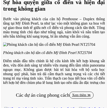
Sự hòa quyện giữa cổ điển và hiện đại
trong không gian
Bước vào phòng khách của căn hộ Penthouse – Duplex thông
tầng tại Mỹ Đình Pearl, ta như lạc vào một không gian xa hoa với
sự giao thoa tinh tế giữa nét cổ điển và phong cách tân thời. Tông
màu trung tính chủ đạo như trắng ngà, xám khói và nâu trầm tạo
nên bầu không khí sang trọng, bí ẩn nhưng vẫn ấm cúng.
Phòng khách căn hộ tân cổ điển Mỹ Đình Pearl NT25704
Điểm nhấn đầu tiên chính là hệ cửa kính lớn kết hợp khung sắt
đen, vừa đón ánh sáng tự nhiên vừa mang đến tầm nhìn panorama
ngoạn mục. Không gian được bài trí hài hòa với bộ sofa bọc
nhung quý phái, bàn trà đá cẩm thạch sang trọng và các chi tiết
trang trí mạ vàng tinh xảo. Trần thạch cao họa tiết hoa văn cổ điển
kết hợp hệ đèn chùm pha lê lung linh tạo nên dấu ấn đặc trưng cho
phong cách Neo Classic.
Các dự án cùng phong cách
Xem thêm ≫
Phòng khách căn hộ tân cổ điển Mỹ Đình Pearl NT25704