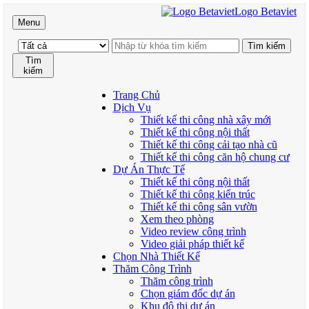
Logo Betaviet
Menu
Tìm
kiếm
Trang Chủ
Dịch Vụ
Thiết kế thi công nhà xây mới
Thiết kế thi công nội thất
Thiết kế thi công cải tạo nhà cũ
Thiết kế thi công căn hộ chung cư
Dự Án Thực Tế
Thiết kế thi công nội thất
Thiết kế thi công kiến trúc
Thiết kế thi công sân vườn
Xem theo phòng
Video review công trình
Video giải pháp thiết kế
Chọn Nhà Thiết Kế
Thăm Công Trình
Thăm công trình
Chọn giám đốc dự án
Khu đô thị dự án