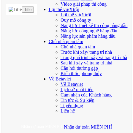
Video giải pháp thi công
Lợi thế vượt trội
Title
Lợi thế vượt trội
Quy mô công ty
Năng lực thiết kế thi công hàng đầu
Năng lực công nghệ hàng đầu
Năng lực sản phẩm hàng đầu
Chủ nhà quan tâm
Chủ nhà quan tâm
Trước khi xây/ trang trí nhà
Trong quá trình xây và trang trí nhà
Sau khi xây và trang trí nhà
Câu hỏi thường gặp
Kiến thức phong thủy
Về Betaviet
Về Betaviet
Lịch sử phát triển
Cảm nhận của Khách hàng
Tin tức & Sự kiện
Tuyển dụng
Liên hệ
Nhận dự toán MIỄN PHÍ
Nhận dự toán MIỄN PHÍ