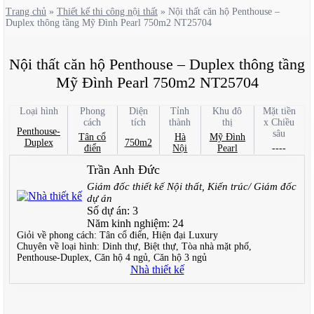
Trang chủ
»
Thiết kế thi công nội thất
»
Nội thất căn hộ Penthouse –
Duplex thông tầng Mỹ Đình Pearl 750m2 NT25704
Nội thất căn hộ Penthouse – Duplex thông tầng
Mỹ Đình Pearl 750m2 NT25704
Loại hình
Phong
Diện
Tỉnh
Khu đô
Mặt tiền
cách
tích
thành
thị
x Chiều
Penthouse-
sâu
Tân cổ
Hà
Mỹ Đình
Duplex
750m2
điển
Nội
Pearl
----
Trần Anh Đức
Giám đốc thiết kế Nội thất, Kiến trúc/ Giám đốc
dự án
Số dự án:
3
Năm kinh nghiệm:
24
Giỏi về phong cách:
Tân cổ điển, Hiện đại Luxury
Chuyên về loại hình:
Dinh thự, Biệt thự, Tòa nhà mặt phố,
Penthouse-Duplex, Căn hộ 4 ngủ, Căn hộ 3 ngủ
Nhà thiết kế