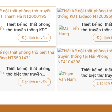
 gỗ chủ đề “Tùng – Cúc – Trúc – Mai” đầy ý nghĩa, tượng t
 hợp hoàn hảo giữa
nội thất phòng thờ
hiện đại và hồn cốt v
ẹp
, sang trọng, đậm bản sắc Việt mà vẫn phù hợp với không
Thiết kế nội thất phòng
Thiết kế nội th
ất
phòng thờ chuẩn phong thủy, chuẩn nghệ thuật cho tổ ấ
thờ truyền thống KĐT
thờ truyền thốn
Thanh Hà NT2000195
Lideco NT2009
Đặt lịch tư vấn
Đặt lịch 
Thiết kế nội thất phòng
Thiết kế nội th
thờ biệt thự truyền
thờ biệt thự tru
thống NT5501471
thống tại Hải P
Đặt lịch tư vấn
Đặt lịch 
NT4104398