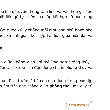
iếu kính, truyền thống tâm linh và văn hóa gia tộc
ất liệu gỗ tự nhiên cao cấp kết hợp bố cục trang
. Gỗ được xử lý chống mối mọt, sơn phủ bóng nhẹ
 kế tinh giản, kết hợp hài hòa giữa hiện đại và
8
nh giữa không gian với thế “tọa sơn hướng thủy”,
… được sắp xếp cân đối, đúng chuẩn phong thủy và
túc. Phía trước là bàn cơ nhỏ dùng trong các dịp
đèn âm trần nhẹ nhàng giúp
phòng thờ
luôn duy trì
ền thống hai bên, tạo cảm giác không gian riêng
ữ cho
phòng thờ đẹp
luôn thoáng đãng nhưng vẫn
Xem thêm ≫