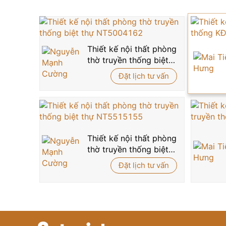
kín đáo, trang trọng.
Bức tường bên hông trang trí bằng bộ tranh khắc
đức lâu dài cho cả gia đình. Đây chính là sự kết
Nếu quý vị đang tìm kiếm một mẫu
phòng thờ đ
Thiết kế nội thất phòng
0915 010 800
để được tư vấn và
thiết kế nội th
thờ truyền thống biệt
thự NT5004162
Đặt lịch tư vấn
Thiết kế nội thất phòng
thờ truyền thống biệt
thự NT5515155
Đặt lịch tư vấn