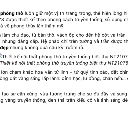
,
phòng thờ
luôn giữ một vị trí trang trọng, thể hiện lòng h
8 được thiết kế theo phong cách truyền thống, sử dụng ch
 về phong thủy lẫn thẩm mỹ.
 làm chủ đạo, từ bàn thờ, vách ốp cho đến hệ cột và trần
hưng đẳng cấp. Hệ phào chỉ trên tường và trần được thiết
 đẹp
nhưng không quá cầu kỳ, rườm rà.
Thiết kế nội thất phòng thờ truyền thống biệt thự NT2107
lớn chạm khắc hoa văn tứ linh – tứ quý tinh xảo, đặt chí
đồng dát vàng sáng lấp lánh: đỉnh hạc, lư đồng, chân nến
a tạo sự cân xứng, vừa tượng trưng cho sự đủ đầy và sung 
lồng vàng truyền thống, đèn thả trần kiểu cổ và ánh sáng 
078 còn đến từ vách ngăn gỗ chạm họa tiết hình học truy
 với rèm sáo gỗ giúp điều tiết ánh sáng tự nhiên hợp lý, gi