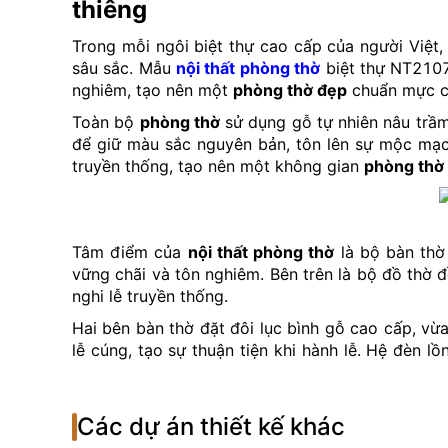
thiêng
Trong mỗi ngôi biệt thự cao cấp của người Việt
sâu sắc. Mẫu
nội thất phòng thờ
biệt thự NT2107
nghiêm, tạo nên một
phòng thờ đẹp
chuẩn mực cả
Toàn bộ
phòng thờ
sử dụng gỗ tự nhiên nâu trầm
để giữ màu sắc nguyên bản, tôn lên sự mộc mạc n
truyền thống, tạo nên một không gian
phòng thờ
Tâm điểm của
nội thất phòng thờ
là bộ bàn thờ 
vững chãi và tôn nghiêm. Bên trên là bộ đồ thờ 
nghi lễ truyền thống.
Hai bên bàn thờ đặt đôi lục bình gỗ cao cấp, vừ
lễ cúng, tạo sự thuận tiện khi hành lễ. Hệ đèn 
không khí ấm áp, thanh tịnh và linh thiêng.
Điểm nhấn độc đáo trong
nội thất phòng thờ
NT21
Các dự án thiết kế khác
tư, tách biệt nhưng không bị bí bách. Cửa sổ lớn