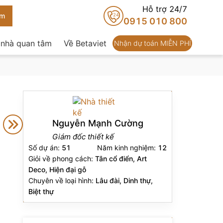
Hỗ trợ 24/7
24
0915 010 800
 nhà quan tâm
Về Betaviet
Nhận dự toán MIỄN PHÍ
Nguyễn Mạnh Cường
Giám đốc thiết kế
Số dự án:
51
Năm kinh nghiệm:
12
Giỏi về phong cách:
Tân cổ điển, Art
Deco, Hiện đại gỗ
Chuyên về loại hình:
Lâu đài, Dinh thự,
Biệt thự