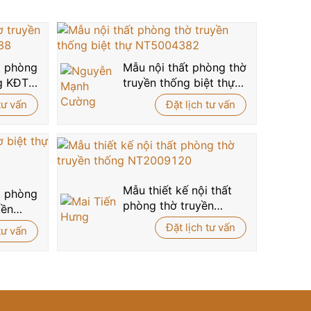
rưng cho khí chất quân tử, sự trường tồn và phúc
ăn hóa truyền thống Việt.
 gian biệt thự hiện đại, hãy liên hệ ngay
hotline
ất phòng
Mẫu nội thất phòng thờ
m của mình.
g KĐT
truyền thống biệt thự
588
NT5004382
tư vấn
Đặt lịch tư vấn
Mẫu thiết kế nội thất
ất phòng
phòng thờ truyền
yền
thống NT2009120
hòng
Đặt lịch tư vấn
tư vấn