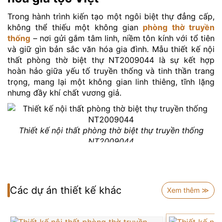
Trong hành trình kiến tạo một ngôi biệt thự đẳng cấp,
không thể thiếu một không gian
phòng thờ truyền
thống
– nơi gửi gắm tâm linh, niềm tôn kính với tổ tiên
và giữ gìn bản sắc văn hóa gia đình. Mẫu thiết kế nội
thất phòng thờ biệt thự NT2009044 là sự kết hợp
hoàn hảo giữa yếu tố truyền thống và tinh thần trang
trọng, mang lại một không gian linh thiêng, tĩnh lặng
nhưng đầy khí chất vương giả.
Thiết kế nội thất phòng thờ biệt thự truyền thống
NT2009044
Toàn bộ phòng thờ biệt thự NT2009044 được bố trí
tại tầng cao, ở vị trí trang nghiêm và yên tĩnh nhất của
ngôi nhà – tuân thủ đúng phong thủy truyền thống Á
Các dự án thiết kế khác
Đông. Không gian rộng rãi, trần cao và thông thoáng
Xem thêm ≫
với hệ cửa sổ lớn đón ánh sáng tự nhiên, tạo nên một
môi trường thanh tịnh, thích hợp cho việc thờ cúng,