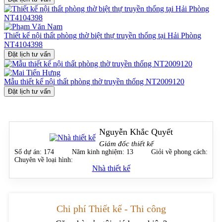
hãy liên hệ ngay hotline 0915010800
để được tư vấn và
thiết kế
nội thất
không gian tâm linh xứng tầm cho biệt thự của bạn.
Thiết kế nội thất phòng thờ biệt thự truyền thống tại Hải Phòng
NT4104398
Đặt lịch tư vấn
Mẫu thiết kế nội thất phòng thờ truyền thống NT2009120
Đặt lịch tư vấn
Nguyễn Khắc Quyết
Giám đốc thiết kế
Số dự án:
174
Năm kinh nghiệm:
13
Giỏi về phong cách:
Chuyên về loại hình:
Nhà thiết kế
Chi phí Thiết kế - Thi công