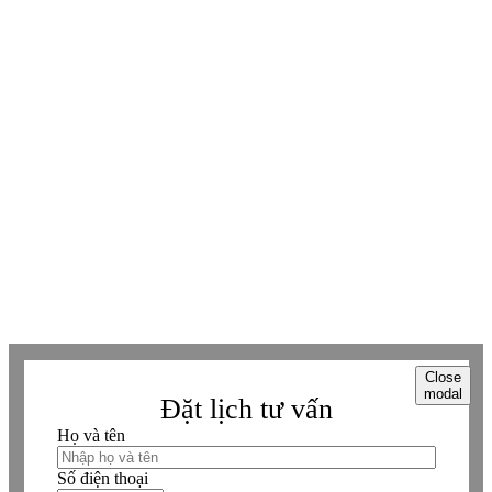
Youtube
Youtube
Facebook
Facebook
Tiktok
Tiktok
Zalo
Zalo
Messenger
Messenger
Whatsapp
Whatsapp
Viber
Viber
Copyright © Betaviet since 2009, Alright reserverd. Thương hiệu đã được
đăng ký. ® Ghi rõ nguồn "https://betaviet.vn" khi phát hành lại thông tin
từ website này.
Close
modal
Đặt lịch tư vấn
Họ và tên
Số điện thoại