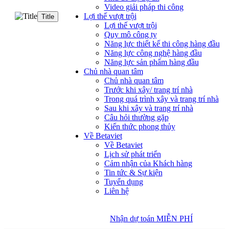
Video giải pháp thi công
Lợi thế vượt trội
Title
Lợi thế vượt trội
Quy mô công ty
Năng lực thiết kế thi công hàng đầu
Năng lực công nghệ hàng đầu
Năng lực sản phẩm hàng đầu
Chủ nhà quan tâm
Chủ nhà quan tâm
Trước khi xây/ trang trí nhà
Trong quá trình xây và trang trí nhà
Sau khi xây và trang trí nhà
Câu hỏi thường gặp
Kiến thức phong thủy
Về Betaviet
Về Betaviet
Lịch sử phát triển
Cảm nhận của Khách hàng
Tin tức & Sự kiện
Tuyển dụng
Liên hệ
Nhận dự toán MIỄN PHÍ
Nhận dự toán MIỄN PHÍ