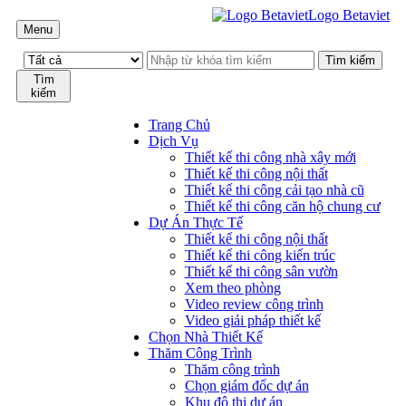
Logo Betaviet
Menu
Tìm
kiếm
Trang Chủ
Dịch Vụ
Thiết kế thi công nhà xây mới
Thiết kế thi công nội thất
Thiết kế thi công cải tạo nhà cũ
Thiết kế thi công căn hộ chung cư
Dự Án Thực Tế
Thiết kế thi công nội thất
Thiết kế thi công kiến trúc
Thiết kế thi công sân vườn
Xem theo phòng
Video review công trình
Video giải pháp thiết kế
Chọn Nhà Thiết Kế
Thăm Công Trình
Thăm công trình
Chọn giám đốc dự án
Khu đô thị dự án