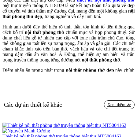
biệt thự truyền thống NT18109 là sự kết hợp hoàn hảo giữa vẻ đẹp
cổ truyền và tính thẩm mỹ đương đại, mang đến một không gian
nội
thất phòng thờ đẹp
, trang nghiêm và đầy linh khí.
Hình ảnh dưới đây thể hiện rõ tinh thần tôn kính tổ tiên thông qua
cách bố trí
nội thất phòng thờ
chuẩn mực và hợp phong thuỷ. Sử
dụng chất liệu gỗ tự nhiên cao cấp với tone nâu trầm chủ đạo, tổng
thể không gian toát lên sự trang trọng, ấm áp và gần gũi. Các chi tiết
chạm khắc tinh xảo trên bàn thờ, vách hậu và các chi tiết trang trí
mang đậm dấu ấn văn hoá Á Đông, thể hiện sự am hiểu và trân
trọng truyền thống trong từng đường nét
nội thất phòng thờ
.
Điểm nhấn ấn tượng nhất trong
nội thất phòng thờ đẹp
này chính
là vách hậu được ốp đá xuyên sáng vàng, tạo hiệu ứng “hào quang
tâm linh” huyền ảo, vừa trang trí vừa mang ý nghĩa phong thuỷ tốt
lành – tượng trưng cho sự soi sáng, dẫn đường của tổ tiên. Ánh
sáng vàng ấm từ hệ thống đèn trần và đèn âm tường tạo nên không
khí linh thiêng, đồng thời làm nổi bật từng chi tiết trong
nội thất
phòng thờ
một cách tinh tế.
Các dự án thiết kế khác
Xem thêm ≫
Thiết kế nội thất phòng thờ biệt thự truyền thống NT18109
Bàn thờ chính được thiết kế với chiều cao chuẩn, mặt bàn rộng rãi
Thiết kế nội thất phòng thờ truyền thống biệt thự NT5004162