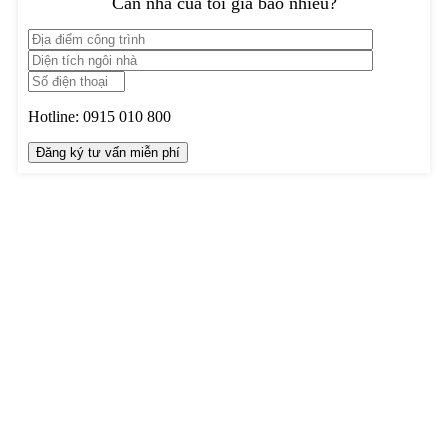
Căn nhà của tôi giá bao nhiêu?
Hotline:
0915 010 800
TRUNG TÂM THIẾT KẾ VÀ THI CÔNG
Hotline: 0915010800
Khiếu nại: 0968905551
Văn phòng: 0241224526
Email:
lienhe@betaviet.vn
Website:
https://betaviet.vn
HỆ THỐNG BETAVIET TOÀN QUỐC