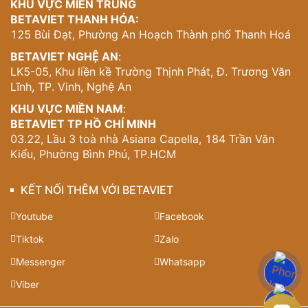
KHU VỰC MIỀN TRUNG
BETAVIET THANH HÓA:
125 Bùi Đạt, Phường An Hoạch Thành phố Thanh Hoá
BETAVIET NGHỆ AN
:
LK5-05, Khu liền kề Trường Thịnh Phát, Đ. Trương Văn
Lĩnh, TP. Vinh, Nghệ An
KHU VỰC MIỀN NAM
:
BETAVIET TP HỒ CHÍ MINH
03.22, Lầu 3 toà nhà Asiana Capella, 184 Trần Văn
Kiểu, Phường Bình Phú, TP.HCM
KẾT NỐI THÊM VỚI BETAVIET
Youtube
Facebook
Tiktok
Zalo
Messenger
Whatsapp
Viber