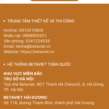
nội thất phòng làm việc
hiện đại, sang trọng và đầy
tính cá nhân.
Nếu bạn đang tìm kiếm một
nội thất phòng làm việc
TRUNG TÂM THIẾT KẾ VÀ THI CÔNG
đẹp
, mang dấu ấn riêng và tối ưu công năng, hãy để
đội ngũ chuyên gia Betaviet đồng hành cùng bạn kiến
Hotline: 0915010800
tạo không gian mơ ước.
Khiếu nại: 0968905551
Văn phòng: 0241224526
Gọi ngay
hotline 0915 010 800
để nhận tư vấn
thiết
Email:
lienhe@betaviet.vn
kế nội thất
chuyên sâu – vì không gian làm việc xứng
Website:
https://betaviet.vn
tầm bắt đầu từ những quyết định thông minh!
HỆ THỐNG BETAVIET TOÀN QUỐC
KHU VỰC MIỀN BẮC
TRỤ SỞ HÀ NỘI
:
Toà nhà Betaviet, KĐT Thanh Hà Cienco5, Q. Hà Đông,
TP. Hà Nội
BETAVIET HẢI DƯƠNG
:
Số 118, đường Thanh Bình, thành phố Hải Dương