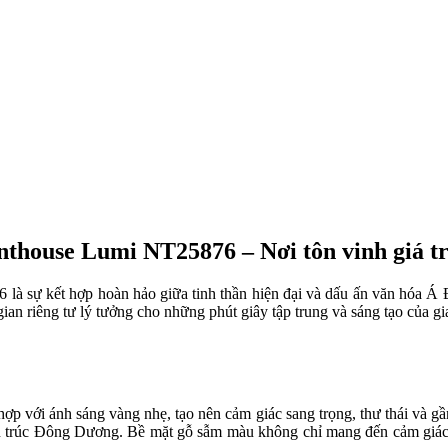
nthouse Lumi NT25876 – Nơi tôn vinh giá trị
 là sự kết hợp hoàn hảo giữa tinh thần hiện đại và dấu ấn văn hóa 
ian riêng tư lý tưởng cho những phút giây tập trung và sáng tạo của gi
p với ánh sáng vàng nhẹ, tạo nên cảm giác sang trọng, thư thái và gần
iến trúc Đông Dương. Bề mặt gỗ sẫm màu không chỉ mang đến cảm giác 