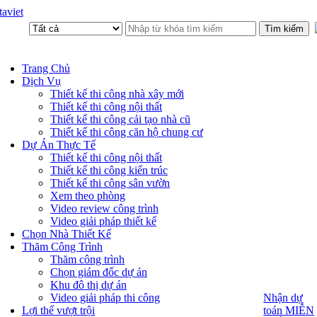
aviet
Trang Chủ
Dịch Vụ
Thiết kế thi công nhà xây mới
Thiết kế thi công nội thất
Thiết kế thi công cải tạo nhà cũ
Thiết kế thi công căn hộ chung cư
Dự Án Thực Tế
Thiết kế thi công nội thất
Thiết kế thi công kiến trúc
Thiết kế thi công sân vườn
Xem theo phòng
Video review công trình
Video giải pháp thiết kế
Chọn Nhà Thiết Kế
Thăm Công Trình
Thăm công trình
Chọn giám đốc dự án
Khu đô thị dự án
Video giải pháp thi công
Nhận dự
Nhận dự
toán MIỄN
Lợi thế vượt trội
toán MIỄN