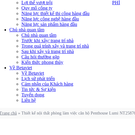
PHÍ
Lợi thế vượt trội
PHÍ
Quy mô công ty
Năng lực thiết kế thi công hàng đầu
Năng lực công nghệ hàng đầu
Năng lực sản phẩm hàng đầu
Chủ nhà quan tâm
Chủ nhà quan tâm
Trước khi xây/ trang trí nhà
Trong quá trình xây và trang trí nhà
Sau khi xây và trang trí nhà
Câu hỏi thường gặp
Kiến thức phong thủy
Về Betaviet
Về Betaviet
Lịch sử phát triển
Cảm nhận của Khách hàng
Tin tức & Sự kiện
Tuyển dụng
Liên hệ
Trang chủ
»
Thiết kế nội thất phòng làm việc căn hộ Penthouse Lumi NT2587