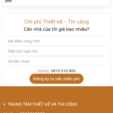
phố
Đặc biệt, ánh sáng được sử dụng một cách tinh tế và
hiệu quả. Các đèn âm trần nhỏ gọn bố trí dọc theo
hành lang, kết hợp với hệ đèn hắt cầu thang và đèn
Chi phí Thiết kế - Thi công
LED âm tường tạo nên hiệu ứng ánh sáng chuyển tiếp
Căn nhà của tôi giá bao nhiêu?
mềm mại, giúp không gian thêm phần sâu hút và có
chiều sâu. Đây là chi tiết không thể thiếu trong những
thiết kế hành lang đẹp
– nơi ánh sáng không chỉ để
chiếu sáng, mà còn là công cụ trang trí đắc lực.
Bức tường kính khung kim loại hiện đại dọc hành lang
tạo sự kết nối mở giữa các không gian như bếp, phòng
khách, đồng thời mang lại cảm giác rộng rãi và thoáng
Hotline:
0915 010 800
đãng hơn rất nhiều. Chính nhờ cách sử dụng vật liệu và
bố cục thông minh này, mẫu
thiết kế hành lang hiện
đại
NT22010 trở nên nhẹ nhàng nhưng vẫn đầy ấn
tượng, đúng với tinh thần “less is more”.
Một điểm nhấn không thể không nhắc đến chính là
nghệ thuật trưng bày trong hành lang. Các tác phẩm
TRUNG TÂM THIẾT KẾ VÀ THI CÔNG
tranh trừu tượng kết hợp cùng kệ trang trí, đèn chiếu