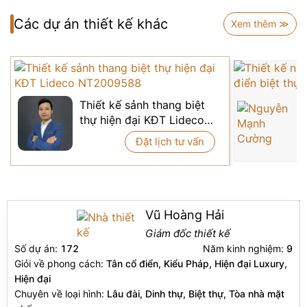
vân bóng cao cấp mang lại sự tương phản hài hòa, vừa
làm nổi bật từng bước chân đi qua, vừa tạo cảm giác
Các dự án thiết kế khác
Xem thêm ≫
ấm áp, sang trọng.
Thiết kế sảnh thang biệt
T
thự hiện đại KĐT Lideco
t
NT2009588
N
Đặt lịch tư vấn
Vũ Hoàng Hải
Giám đốc thiết kế
Số dự án:
172
Năm kinh nghiệm:
9
Giỏi về phong cách:
Tân cổ điển, Kiểu Pháp, Hiện đại Luxury,
Hiện đại
Chuyên về loại hình:
Lâu đài, Dinh thự, Biệt thự, Tòa nhà mặt