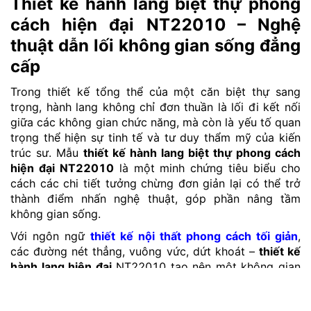
Thiết kế hành lang biệt thự phong
cách hiện đại NT22010 – Nghệ
thuật dẫn lối không gian sống đẳng
cấp
Trong thiết kế tổng thể của một căn biệt thự sang
trọng, hành lang không chỉ đơn thuần là lối đi kết nối
giữa các không gian chức năng, mà còn là yếu tố quan
trọng thể hiện sự tinh tế và tư duy thẩm mỹ của kiến
trúc sư. Mẫu
thiết kế hành lang biệt thự phong cách
hiện đại NT22010
là một minh chứng tiêu biểu cho
cách các chi tiết tưởng chừng đơn giản lại có thể trở
thành điểm nhấn nghệ thuật, góp phần nâng tầm
không gian sống.
Với ngôn ngữ
thiết kế nội thất phong cách tối giản
,
các đường nét thẳng, vuông vức, dứt khoát –
thiết kế
hành lang hiện đại
NT22010 tạo nên một không gian
tràn đầy sự thanh lịch, gọn gàng và hiện đại. Tường
sơn trắng kết hợp cùng hệ sàn gỗ nâu trầm hoặc gạch