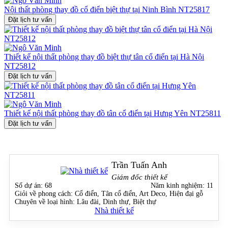
đỉnh cao. Từ việc lựa chọn trang phục cho đến khoảnh khắc trang
Nội thất phòng thay đồ cổ điển biệt thự tại Ninh Bình NT25817
điểm, từng chi tiết đều trở thành một phần của nghệ thuật sống tinh
Đặt lịch tư vấn
tế. Phòng thay đồ biệt thự Vinhomes Ocean Park chính là minh
chứng cho sự giao thoa hoàn hảo giữa công năng và thẩm mỹ, nơi
cuộc sống được nâng tầm và tâm hồn được chạm đến bởi vẻ đẹp
của thời trang và nghệ thuật. Liên hệ ngay tới hotline của
Betaviet
Thiết kế nội thất phòng thay đồ biệt thự tân cổ điển tại Hà Nội
0915010800 để được tư vấn về phòng thay đồ biệt thự cao cấp hoàn
NT25812
toàn miễn phí nhé!
Đặt lịch tư vấn
Thiết kế nội thất phòng thay đồ tân cổ điển tại Hưng Yên NT25811
Đặt lịch tư vấn
Trần Tuấn Anh
Giám đốc thiết kế
Số dự án:
68
Năm kinh nghiệm:
11
Giỏi về phong cách:
Cổ điển, Tân cổ điển, Art Deco, Hiện đại gỗ
Chuyên về loại hình:
Lâu đài, Dinh thự, Biệt thự
Nhà thiết kế