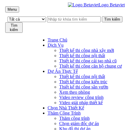
Logo Betaviet
Menu
Tìm
kiếm
Trang Chủ
Dịch Vụ
Thiết kế thi công nhà xây mới
Thiết kế thi công nội thất
Thiết kế thi công cải tạo nhà cũ
Thiết kế thi công căn hộ chung cư
Dự Án Thực Tế
Thiết kế thi công nội thất
Thiết kế thi công kiến trúc
Thiết kế thi công sân vườn
Xem theo phòng
Video review công trình
Video giải pháp thiết kế
Chọn Nhà Thiết Kế
Thăm Công Trình
Thăm công trình
Chọn giám đốc dự án
Khu đô thị dự án