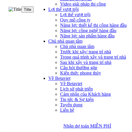
Video giải pháp thi công
Lợi thế vượt trội
Title
Lợi thế vượt trội
Quy mô công ty
Năng lực thiết kế thi công hàng đầu
Năng lực công nghệ hàng đầu
Năng lực sản phẩm hàng đầu
Chủ nhà quan tâm
Chủ nhà quan tâm
Trước khi xây/ trang trí nhà
Trong quá trình xây và trang trí nhà
Sau khi xây và trang trí nhà
Câu hỏi thường gặp
Kiến thức phong thủy
Về Betaviet
Về Betaviet
Lịch sử phát triển
Cảm nhận của Khách hàng
Tin tức & Sự kiện
Tuyển dụng
Liên hệ
Nhận dự toán MIỄN PHÍ
Nhận dự toán MIỄN PHÍ