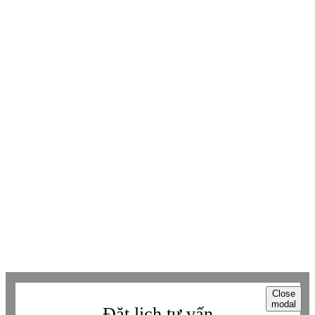
KẾT NỐI THÊM VỚI BETAVIET
Youtube
Youtube
Facebook
Facebook
Tiktok
Tiktok
Zalo
Zalo
Messenger
Messenger
Whatsapp
Whatsapp
Viber
Viber
Copyright © Betaviet since 2009, Alright reserverd. Thương hiệu đã được
đăng ký. ® Ghi rõ nguồn "https://betaviet.vn" khi phát hành lại thông tin
từ website này.
Close
modal
Đặt lịch tư vấn