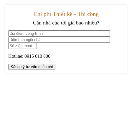
Chi phí Thiết kế - Thi công
Căn nhà của tôi giá bao nhiêu?
Hotline:
0915 010 800
TRUNG TÂM THIẾT KẾ VÀ THI CÔNG
Hotline: 0915010800
Khiếu nại: 0968905551
Văn phòng: 0241224526
Email:
lienhe@betaviet.vn
Website:
https://betaviet.vn