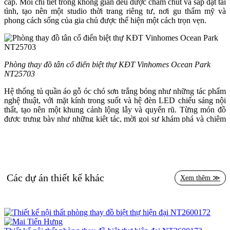
cấp. Mỗi chi tiết trong không gian đều được chăm chút và sắp đặt tài
tình, tạo nên một studio thời trang riêng tư, nơi gu thẩm mỹ và
phong cách sống của gia chủ được thể hiện một cách trọn vẹn.
Phòng thay đồ tân cổ điển biệt thự KĐT Vinhomes Ocean Park
NT25703
Hệ thống tủ quần áo gỗ óc chó sơn trắng bóng như những tác phẩm
nghệ thuật, với mặt kính trong suốt và hệ đèn LED chiếu sáng nội
thất, tạo nên một khung cảnh lộng lẫy và quyến rũ. Từng món đồ
được trưng bày như những kiệt tác, mời gọi sự khám phá và chiêm
ngưỡng. Ngăn kéo với hệ ray trượt êm ái như những nốt nhạc du
dương, mang đến trải nghiệm sử dụng tiện lợi và sang trọng.
Trung tâm của căn phòng là hòn đảo tủ trang điểm, nơi vẻ đẹp được
tôn vinh và nâng tầm. Mặt đá marble Calacatta hảo hạng như một
tấm gương phản chiếu sự tinh tế và quý phái. Gương tròn đính đèn
Các dự án thiết kế khác
Xem thêm ≫
studio chuyên nghiệp tỏa ánh hào quang lung linh, biến mỗi lần
trang điểm hay chăm sóc bản thân trở thành một khoảnh khắc đắm
chìm trong nghệ thuật. Bộ bàn ghế khung kim loại mạ vàng và bọc
nỉ sang trọng như một điểm nhấn lộng lẫy, tăng thêm vẻ quyến rũ và
đẳng cấp cho không gian.