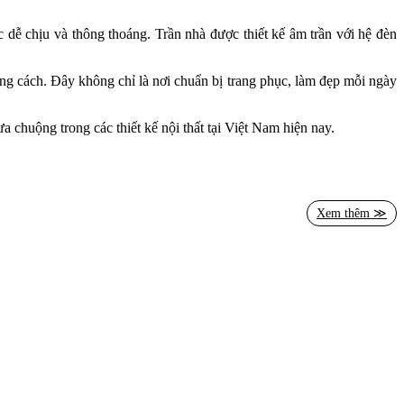
c dễ chịu và thông thoáng. Trần nhà được thiết kế âm trần với hệ đèn
g cách. Đây không chỉ là nơi chuẩn bị trang phục, làm đẹp mỗi ngày
a chuộng trong các thiết kế nội thất tại Việt Nam hiện nay.
tiện nghi và đẳng cấp cho gia chủ. Nếu bạn đang tìm kiếm giải pháp
để được tư vấn
thiết kế nội thất đẹp
phù hợp nhất cho ngôi nhà của
Xem thêm ≫