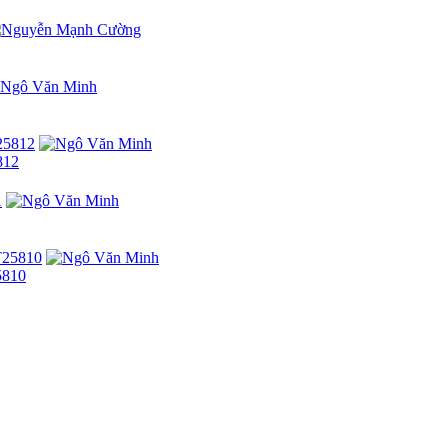
812
5810