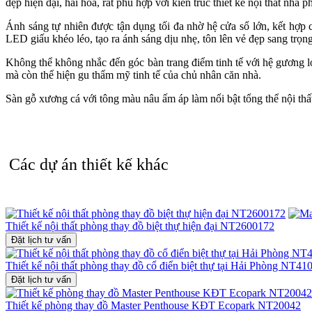
đẹp hiện đại, hài hòa, rất phù hợp với kiến trúc thiết kế nội thất nhà p
Ánh sáng tự nhiên được tận dụng tối đa nhờ hệ cửa sổ lớn, kết hợp c
LED giấu khéo léo, tạo ra ánh sáng dịu nhẹ, tôn lên vẻ đẹp sang trọn
Không thể không nhắc đến góc bàn trang điểm tinh tế với hệ gương 
mà còn thể hiện gu thẩm mỹ tinh tế của chủ nhân căn nhà.
Sàn gỗ xương cá với tông màu nâu ấm áp làm nổi bật tổng thể nội thất
Mẫu nội thất phòng thay đồ NT26103 không chỉ dừng lại ở vẻ đẹp hì
thiết kế nội thất nhà phố mang dấu ấn cá nhân, hiện đại và tinh tế, th
Hãy để không gian sống của bạn trở thành nơi khẳng định đẳng cấp 
Các dự án thiết kế khác
bạn!
Thiết kế nội thất phòng thay đồ biệt thự hiện đại NT2600172
Đặt lịch tư vấn
Thiết kế nội thất phòng thay đồ cổ điển biệt thự tại Hải Phòng NT4
Đặt lịch tư vấn
Thiết kế phòng thay đồ Master Penthouse KĐT Ecopark NT20042