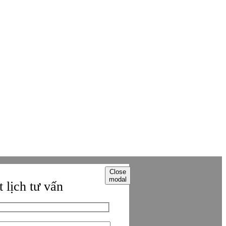
 phát hành lại thông tin từ website này.
Close
modal
 lịch tư vấn