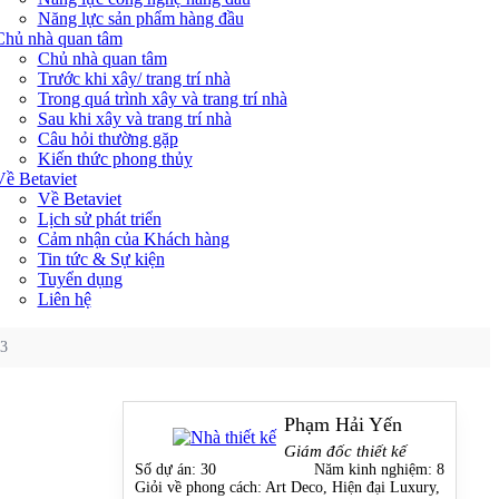
Năng lực sản phẩm hàng đầu
Chủ nhà quan tâm
Chủ nhà quan tâm
Trước khi xây/ trang trí nhà
Trong quá trình xây và trang trí nhà
Sau khi xây và trang trí nhà
Câu hỏi thường gặp
Kiến thức phong thủy
Về Betaviet
Về Betaviet
Lịch sử phát triển
Cảm nhận của Khách hàng
Tin tức & Sự kiện
Tuyển dụng
Liên hệ
03
Phạm Hải Yến
Giám đốc thiết kế
Số dự án:
30
Năm kinh nghiệm:
8
Giỏi về phong cách:
Art Deco, Hiện đại Luxury,