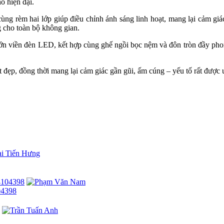
hố hiện đại.
ùng rèm hai lớp giúp điều chỉnh ánh sáng linh hoạt, mang lại cảm giá
g cho toàn bộ không gian.
lớn viền đèn LED, kết hợp cùng ghế ngồi bọc nệm và đôn tròn đầy phon
 đẹp, đồng thời mang lại cảm giác gần gũi, ấm cúng – yếu tố rất được ư
nh thức mà còn tối ưu công năng sử dụng, mang đến trải nghiệm sống 
ì đây chắc chắn là một gợi ý hoàn hảo.
và phong cách sống thời thượng. Liên hệ ngay hotline
0915 010 800
104398