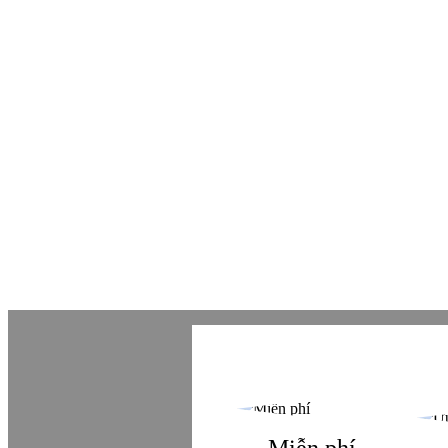
Toà nhà Bet
Hà Đông, TP
Hotline: 09
Khiếu nại: 
Văn phòng: 
Email: lienh
Website: https
Copyright © Betaviet since 2009, Alrigh
Miễn phí