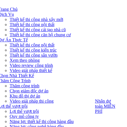
Trang Chủ
Dịch Vụ
Thiết kế thi công nhà xây mới
Thiết kế thi công nội thất
Thiết kế thi công cải tạo nhà cũ
Thiết kế thi công căn hộ chung cư
Dự Án Thực Tế
Thiết kế thi công nội thất
Thiết kế thi công kiến trúc
Thiết kế thi công sân vườn
Xem theo phòng
Video review công trình
Video giải pháp thiết kế
Chọn Nhà Thiết Kế
Thăm Công Trình
Thăm công trình
Chọn giám đốc dự án
Khu đô thị dự án
Video giải pháp thi công
Nhận dự
Nhận dự
toán MIỄN
ợi thế vượt trội
toán MIỄN
PHÍ
Lợi thế vượt trội
PHÍ
Quy mô công ty
Năng lực thiết kế thi công hàng đầu
Năng lực công nghệ hàng đầu