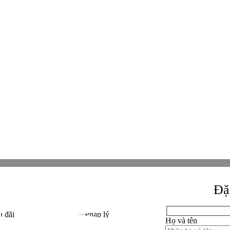
aviet, KĐT Thanh Hà Cienco5, Q.
KẾT NỐI VỚI CHÚNG TÔI
. Hà Nội
15010800
Facebook
Facebook
0968905551
0241224526
Tiktok
Tiktok
e@betaviet.vn
Zalo
Zalo
://betaviet.vn
Youtube
Youtube
Whatsapp
Whatsapp
Viber
Viber
t reserverd. Thương hiệu đã được đăng ký. ® Ghi rõ nguồn "https://betaviet.vn" khi
Đặt
Họ và tên