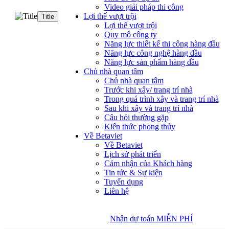
Video giải pháp thi công
Lợi thế vượt trội
Title
Lợi thế vượt trội
Quy mô công ty
Năng lực thiết kế thi công hàng đầu
Năng lực công nghệ hàng đầu
Năng lực sản phẩm hàng đầu
Chủ nhà quan tâm
Chủ nhà quan tâm
Trước khi xây/ trang trí nhà
Trong quá trình xây và trang trí nhà
Sau khi xây và trang trí nhà
Câu hỏi thường gặp
Kiến thức phong thủy
Về Betaviet
Về Betaviet
Lịch sử phát triển
Cảm nhận của Khách hàng
Tin tức & Sự kiện
Tuyển dụng
Liên hệ
Nhận dự toán MIỄN PHÍ
Nhận dự toán MIỄN PHÍ