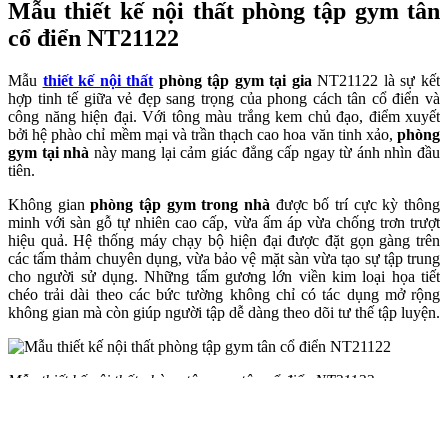
Mẫu thiết kế nội thất phòng tập gym tân
cổ điển NT21122
Mẫu
thiết kế nội thất
phòng tập gym tại gia
NT21122 là sự kết
hợp tinh tế giữa vẻ đẹp sang trọng của phong cách tân cổ điển và
công năng hiện đại. Với tông màu trắng kem chủ đạo, điểm xuyết
bởi hệ phào chỉ mềm mại và trần thạch cao hoa văn tinh xảo,
phòng
gym tại nhà
này mang lại cảm giác đẳng cấp ngay từ ánh nhìn đầu
tiên.
Không gian
phòng tập gym trong nhà
được bố trí cực kỳ thông
minh với sàn gỗ tự nhiên cao cấp, vừa ấm áp vừa chống trơn trượt
hiệu quả. Hệ thống máy chạy bộ hiện đại được đặt gọn gàng trên
các tấm thảm chuyên dụng, vừa bảo vệ mặt sàn vừa tạo sự tập trung
cho người sử dụng. Những tấm gương lớn viền kim loại họa tiết
chéo trải dài theo các bức tường không chỉ có tác dụng mở rộng
không gian mà còn giúp người tập dễ dàng theo dõi tư thế tập luyện.
Mẫu thiết kế nội thất phòng tập gym tân cổ điển NT21122
Ánh sáng tự nhiên tràn ngập
phòng tập gym tại gia
nhờ hệ thống
cửa sổ lớn kết hợp cùng rèm nhung cao cấp màu nâu đồng sang