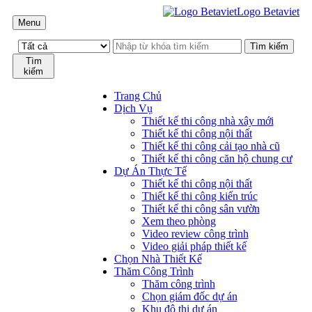
Logo Betaviet
Menu
Tìm
kiếm
Trang Chủ
Dịch Vụ
Thiết kế thi công nhà xây mới
Thiết kế thi công nội thất
Thiết kế thi công cải tạo nhà cũ
Thiết kế thi công căn hộ chung cư
Dự Án Thực Tế
Thiết kế thi công nội thất
Thiết kế thi công kiến trúc
Thiết kế thi công sân vườn
Xem theo phòng
Video review công trình
Video giải pháp thiết kế
Chọn Nhà Thiết Kế
Thăm Công Trình
Thăm công trình
Chọn giám đốc dự án
Khu đô thị dự án