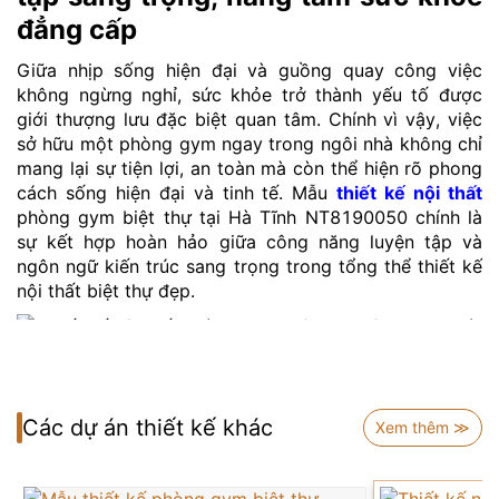
đẳng cấp
Giữa nhịp sống hiện đại và guồng quay công việc
không ngừng nghỉ, sức khỏe trở thành yếu tố được
giới thượng lưu đặc biệt quan tâm. Chính vì vậy, việc
sở hữu một phòng gym ngay trong ngôi nhà không chỉ
mang lại sự tiện lợi, an toàn mà còn thể hiện rõ phong
cách sống hiện đại và tinh tế. Mẫu
thiết kế nội thất
phòng gym biệt thự tại Hà Tĩnh NT8190050 chính là
sự kết hợp hoàn hảo giữa công năng luyện tập và
ngôn ngữ kiến trúc sang trọng trong tổng thể thiết kế
nội thất biệt thự đẹp.
Thiết kế nội thất phòng gym biệt thự hiện đại tại Hà
Tĩnh NT8190050
Các dự án thiết kế khác
Xem thêm ≫
Không gian phòng gym được đặt tại khu vực trung tâm
tầng lầu, với diện tích thoáng rộng, bố trí khoa học và
tận dụng tối đa ánh sáng tự nhiên. Hai bên là hệ cửa