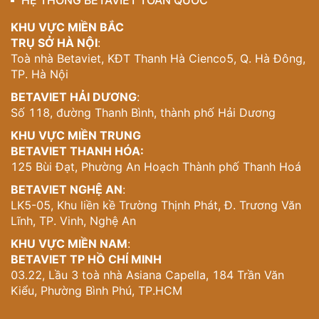
HỆ THỐNG BETAVIET TOÀN QUỐC
Nội
0915010800
để được tư vấn giải pháp thiết kế
nội thất biệt thự đẹp, tích hợp không gian phòng gym
KHU VỰC MIỀN BẮC
chuẩn phong cách sống hiện đại và đẳng cấp dành
TRỤ SỞ HÀ NỘI
:
riêng cho bạn!
Toà nhà Betaviet, KĐT Thanh Hà Cienco5, Q. Hà Đông,
TP. Hà Nội
BETAVIET HẢI DƯƠNG
:
Số 118, đường Thanh Bình, thành phố Hải Dương
KHU VỰC MIỀN TRUNG
BETAVIET THANH HÓA:
125 Bùi Đạt, Phường An Hoạch Thành phố Thanh Hoá
BETAVIET NGHỆ AN
:
LK5-05, Khu liền kề Trường Thịnh Phát, Đ. Trương Văn
Lĩnh, TP. Vinh, Nghệ An
KHU VỰC MIỀN NAM
:
BETAVIET TP HỒ CHÍ MINH
03.22, Lầu 3 toà nhà Asiana Capella, 184 Trần Văn
Kiểu, Phường Bình Phú, TP.HCM