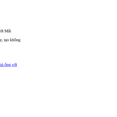
hẹ, tạo không
hà ống với