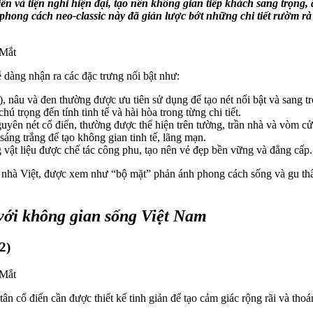
ển và tiện nghi hiện đại, tạo nên không gian tiếp khách sang trọng,
, phong cách neo-classic này đã giản lược bớt những chi tiết rườm r
 dàng nhận ra các đặc trưng nổi bật như:
, nâu và đen thường được ưu tiên sử dụng để tạo nét nổi bật và sang t
ú trọng đến tính tinh tế và hài hòa trong từng chi tiết.
yên nét cổ điển, thường được thể hiện trên tường, trần nhà và vòm cử
sáng trắng để tạo không gian tinh tế, lãng mạn.
g vật liệu được chế tác công phu, tạo nên vẻ đẹp bền vững và đẳng cấp.
ôi nhà Việt, được xem như “bộ mặt” phản ánh phong cách sống và gu th
với không gian sống Việt Nam
2)
ân cổ điển cần được thiết kế tinh giản để tạo cảm giác rộng rãi và tho