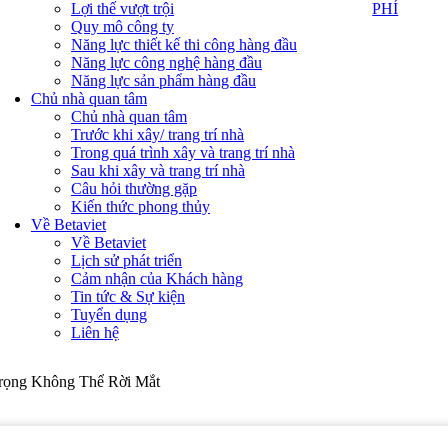
PHÍ
Lợi thế vượt trội
PHÍ
Quy mô công ty
Năng lực thiết kế thi công hàng đầu
Năng lực công nghệ hàng đầu
Năng lực sản phẩm hàng đầu
Chủ nhà quan tâm
Chủ nhà quan tâm
Trước khi xây/ trang trí nhà
Trong quá trình xây và trang trí nhà
Sau khi xây và trang trí nhà
Câu hỏi thường gặp
Kiến thức phong thủy
Về Betaviet
Về Betaviet
Lịch sử phát triển
Cảm nhận của Khách hàng
Tin tức & Sự kiện
Tuyển dụng
Liên hệ
rọng Không Thể Rời Mắt