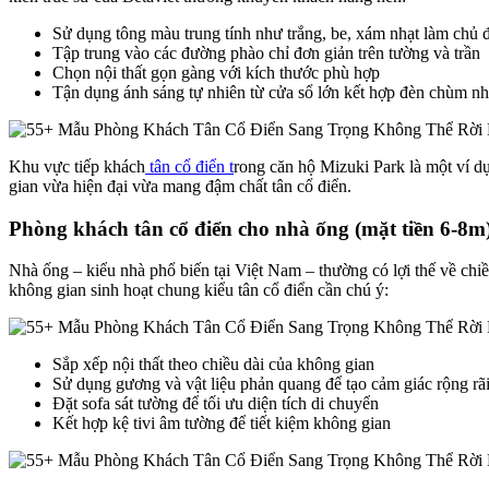
Sử dụng tông màu trung tính như trắng, be, xám nhạt làm chủ 
Tập trung vào các đường phào chỉ đơn giản trên tường và trần
Chọn nội thất gọn gàng với kích thước phù hợp
Tận dụng ánh sáng tự nhiên từ cửa sổ lớn kết hợp đèn chùm n
Khu vực tiếp khách
tân cổ điển t
rong căn hộ Mizuki Park là một ví dụ 
gian vừa hiện đại vừa mang đậm chất tân cổ điển.
Phòng khách tân cổ điển cho nhà ống (mặt tiền 6-8m
Nhà ống – kiểu nhà phổ biến tại Việt Nam – thường có lợi thế về ch
không gian sinh hoạt chung kiểu tân cổ điển cần chú ý:
Sắp xếp nội thất theo chiều dài của không gian
Sử dụng gương và vật liệu phản quang để tạo cảm giác rộng rã
Đặt sofa sát tường để tối ưu diện tích di chuyển
Kết hợp kệ tivi âm tường để tiết kiệm không gian