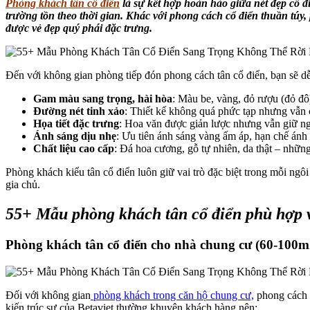
Phòng khách tân cổ điển
là sự kết hợp hoàn hảo giữa nét đẹp cổ đi
trường tồn theo thời gian. Khác với phong cách cổ điển thuần túy
được vẻ đẹp quý phái đặc trưng.
Đến với không gian phòng tiếp đón phong cách tân cổ điển, bạn sẽ dễ
Gam màu sang trọng, hài hòa
: Màu be, vàng, đỏ rượu (đỏ đô)
Đường nét tinh xảo
: Thiết kế không quá phức tạp nhưng vẫn ch
Họa tiết đặc trưng
: Hoa văn được giản lược nhưng vẫn giữ ngu
Ánh sáng dịu nhẹ
: Ưu tiên ánh sáng vàng ấm áp, hạn chế ánh 
Chất liệu cao cấp
: Đá hoa cương, gỗ tự nhiên, da thật – nhữn
Phòng khách kiểu tân cổ điển luôn giữ vai trò đặc biệt trong mỗi ng
gia chủ.
55+ Mẫu phòng khách tân cổ điển phù hợp 
Phòng khách tân cổ điển cho nhà chung cư (60-100m
Đối với không gian
phòng khách trong căn hộ chung cư,
phong cách t
kiến trúc sư của Betaviet thường khuyên khách hàng nên: