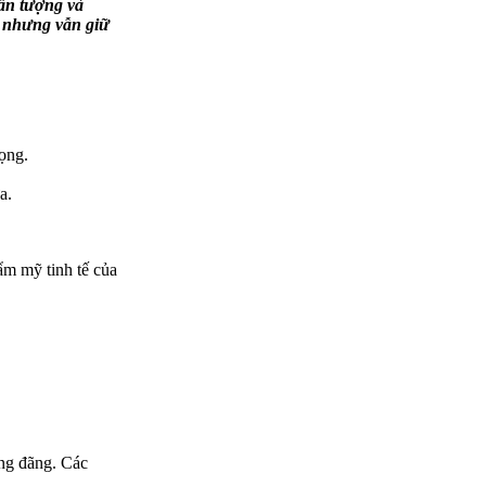
 ấn tượng và
à nhưng vẫn giữ
rọng.
a.
ẩm mỹ tinh tế của
áng đãng. Các