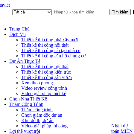
aviet
Trang Chủ
Dịch Vụ
Thiết kế thi công nhà xây mới
Thiết kế thi công nội thất
Thiết kế thi công cải tạo nhà cũ
Thiết kế thi công căn hộ chung cư
Dự Án Thực Tế
Thiết kế thi công nội thất
Thiết kế thi công kiến trúc
Thiết kế thi công sân vườn
Xem theo phòng
Video review công trình
Video giải pháp thiết kế
Chọn Nhà Thiết Kế
Thăm Công Trình
Thăm công trình
Chọn giám đốc dự án
Khu đô thị dự án
Video giải pháp thi công
Nhận dự
Nhận dự
toán MIỄN
Lợi thế vượt trội
toán MIỄN