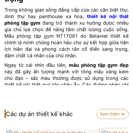
Trong không gian sống đẳng cấp của các căn biệt thự,
dinh thự hay penthouse xa hoa,
thiết kế nội thất
phòng tập gym
đang trở thành xu hướng được nhiều
gia chủ lựa chọn để nâng tầm chất lượng cuộc sống.
Mẫu phòng tập gym NT17091 do Betaviet thiết kế
chính là minh chứng hoàn hảo cho sự kết hợp giữa tiện
ích hiện đại và phong cách tân cổ điển sang trọng,
đậm chất cá nhân của chủ nhân.
Ngay từ cái nhìn đầu tiên,
mẫu phòng tập gym đẹp
này đã gây ấn tượng mạnh với tông màu vàng kem
chủ đạo – sắc màu thường được sử dụng trong các
thiết kế nội thất quý tộc châu Âu. Các đường phào chỉ
được chạm khắc tinh xảo trên nền tường, kết hợp với
hệ thống đèn LED âm trần và đèn trần pha lê sang
trọng, tạo nên hiệu ứng ánh sáng mềm mại và thanh
lịch. Đây chính là điểm nhấn thẩm mỹ giúp
nội thất
Các dự án thiết kế khác
Xem thêm ≫
phòng tập gym đẹp
trở nên cuốn hút và khác biệt
hoàn toàn so với những không gian tập luyện thông
thường.