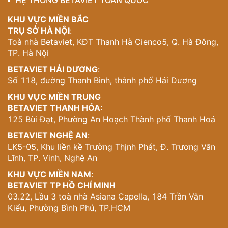
HỆ THỐNG BETAVIET TOÀN QUỐC
KHU VỰC MIỀN BẮC
TRỤ SỞ HÀ NỘI
:
Toà nhà Betaviet, KĐT Thanh Hà Cienco5, Q. Hà Đông,
TP. Hà Nội
BETAVIET HẢI DƯƠNG
:
Số 118, đường Thanh Bình, thành phố Hải Dương
KHU VỰC MIỀN TRUNG
BETAVIET THANH HÓA:
125 Bùi Đạt, Phường An Hoạch Thành phố Thanh Hoá
BETAVIET NGHỆ AN
:
LK5-05, Khu liền kề Trường Thịnh Phát, Đ. Trương Văn
Lĩnh, TP. Vinh, Nghệ An
KHU VỰC MIỀN NAM
:
BETAVIET TP HỒ CHÍ MINH
03.22, Lầu 3 toà nhà Asiana Capella, 184 Trần Văn
Kiểu, Phường Bình Phú, TP.HCM