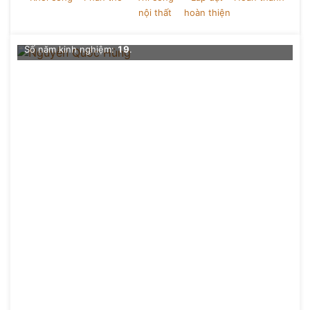
nội thất
hoàn thiện
Chức vụ
: Giám đốc thiết kế Kiến trúc Trường học
Số dự án đã thực hiện
: 0+
Số năm kinh nghiệm:
19
.
Đề xuất