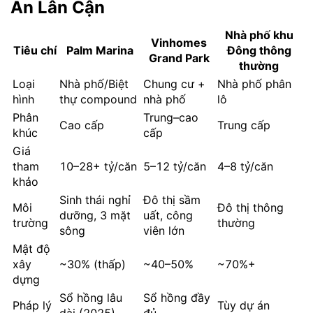
Án Lân Cận
Nhà phố khu
Vinhomes
Tiêu chí
Palm Marina
Đông thông
Grand Park
thường
Loại
Nhà phố/Biệt
Chung cư +
Nhà phố phân
hình
thự compound
nhà phố
lô
Phân
Trung–cao
Cao cấp
Trung cấp
khúc
cấp
Giá
tham
10–28+ tỷ/căn
5–12 tỷ/căn
4–8 tỷ/căn
khảo
Sinh thái nghỉ
Đô thị sầm
Môi
Đô thị thông
dưỡng, 3 mặt
uất, công
trường
thường
sông
viên lớn
Mật độ
xây
~30% (thấp)
~40–50%
~70%+
dựng
Sổ hồng lâu
Sổ hồng đầy
Pháp lý
Tùy dự án
dài (2025)
đủ