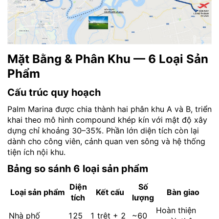
Mặt Bằng & Phân Khu — 6 Loại Sản
Phẩm
Cấu trúc quy hoạch
Palm Marina được chia thành hai phân khu A và B, triển
khai theo mô hình compound khép kín với mật độ xây
dựng chỉ khoảng 30–35%. Phần lớn diện tích còn lại
dành cho công viên, cảnh quan ven sông và hệ thống
tiện ích nội khu.
Bảng so sánh 6 loại sản phẩm
Diện
Số
Loại sản phẩm
Kết cấu
Bàn giao
tích
lượng
Hoàn thiện
Nhà phố
125
1 trệt + 2
~60