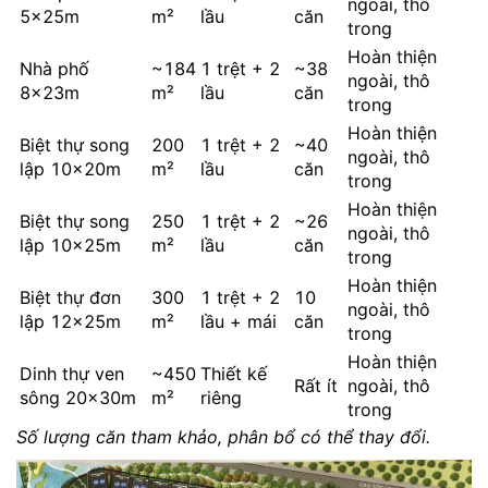
ngoài, thô
5×25m
m²
lầu
căn
trong
Hoàn thiện
Nhà phố
~184
1 trệt + 2
~38
ngoài, thô
8×23m
m²
lầu
căn
trong
Hoàn thiện
Biệt thự song
200
1 trệt + 2
~40
ngoài, thô
lập 10×20m
m²
lầu
căn
trong
Hoàn thiện
Biệt thự song
250
1 trệt + 2
~26
ngoài, thô
lập 10×25m
m²
lầu
căn
trong
Hoàn thiện
Biệt thự đơn
300
1 trệt + 2
10
ngoài, thô
lập 12×25m
m²
lầu + mái
căn
trong
Hoàn thiện
Dinh thự ven
~450
Thiết kế
Rất ít
ngoài, thô
sông 20×30m
m²
riêng
trong
Số lượng căn tham khảo, phân bổ có thể thay đổi.