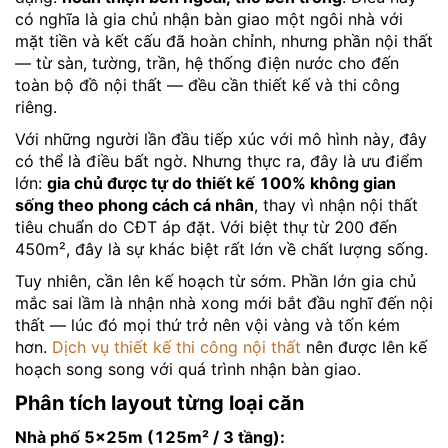
có nghĩa là gia chủ nhận bàn giao một ngôi nhà với
mặt tiền và kết cấu đã hoàn chỉnh, nhưng phần nội thất
— từ sàn, tường, trần, hệ thống điện nước cho đến
toàn bộ đồ nội thất — đều cần thiết kế và thi công
riêng.
Với những người lần đầu tiếp xúc với mô hình này, đây
có thể là điều bất ngờ. Nhưng thực ra, đây là ưu điểm
lớn:
gia chủ được tự do thiết kế 100% không gian
sống theo phong cách cá nhân
, thay vì nhận nội thất
tiêu chuẩn do CĐT áp đặt. Với biệt thự từ 200 đến
450m², đây là sự khác biệt rất lớn về chất lượng sống.
Tuy nhiên, cần lên kế hoạch từ sớm. Phần lớn gia chủ
mắc sai lầm là nhận nhà xong mới bắt đầu nghĩ đến nội
thất — lúc đó mọi thứ trở nên vội vàng và tốn kém
hơn.
Dịch vụ thiết kế thi công nội thất
nên được lên kế
hoạch song song với quá trình nhận bàn giao.
Phân tích layout từng loại căn
Nhà phố 5×25m (125m² / 3 tầng):