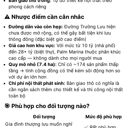
Bàn giao thô trong:
Tự do thiết kế nội thất theo
phong cách riêng
⚠️ Nhược điểm cần cân nhắc
Đường dẫn vào còn hẹp:
Đường Trường Lưu hiện
chưa được mở rộng, có thể gây bất tiện khi lưu
thông đông (đặc biệt giờ cao điểm)
Giá cao hơn khu vực:
Với mức từ 10 tỷ (nhà phố)
đến 28+ tỷ (biệt thự), Palm Marina thuộc phân khúc
cao cấp — không dành cho mọi người mua
Quy mô nhỏ (7.4 ha):
Chỉ có ~174 sản phẩm thấp
tầng → tính cộng đồng có thể kém sôi động hơn so
với dự án lớn hơn
Chi phí nội thất phát sinh:
Bàn giao thô có nghĩa là
cần ngân sách thêm cho thiết kế và thi công nội thất
toàn bộ
🎯 Phù hợp cho đối tượng nào?
Đối tượng
Mức độ phù hợp
Gia đình thượng lưu muốn nghỉ
✅ Rất phù hợp