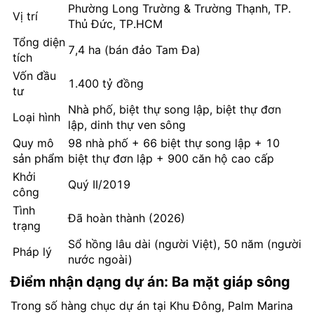
Phường Long Trường & Trường Thạnh, TP.
Vị trí
Thủ Đức, TP.HCM
Tổng diện
7,4 ha (bán đảo Tam Đa)
tích
Vốn đầu
1.400 tỷ đồng
tư
Nhà phố, biệt thự song lập, biệt thự đơn
Loại hình
lập, dinh thự ven sông
Quy mô
98 nhà phố + 66 biệt thự song lập + 10
sản phẩm
biệt thự đơn lập + 900 căn hộ cao cấp
Khởi
Quý II/2019
công
Tình
Đã hoàn thành (2026)
trạng
Sổ hồng lâu dài (người Việt), 50 năm (người
Pháp lý
nước ngoài)
Điểm nhận dạng dự án: Ba mặt giáp sông
Trong số hàng chục dự án tại Khu Đông, Palm Marina