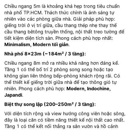
Chiều ngang 5m là khoảng khá hẹp trong tiêu chuẩn
nhà phố TP.HCM. Thách thức chính là ánh sáng tự
nhiên vào các phòng giữa nhà. Giải pháp phù hợp:
giếng trời ở vị trí giữa, cầu thang thép nhẹ thay thế
cầu thang bêtông truyền thống, nội thất treo tường để
tiết kiệm diện tích sàn. Phong cách phù hợp nhất:
Minimalism, Modern tối giản
.
Nhà phố 8×23m (~184m² / 3 tầng):
Chiều ngang 8m mở ra nhiều khả năng hơn đáng kể.
Tầng 1 có thể bố trí 2 phòng song song hoặc tạo
không gian liên thông bếp–phòng khách rộng rãi. Có
thể thiết kế giếng trời giữa nhà để tạo thông gió tự
nhiên. Phong cách phù hợp:
Modern, Indochine,
Japandi
.
Biệt thự song lập (200–250m² / 3 tầng):
Với diện tích rộng và view hướng công viên hoặc sông,
đây là loại căn có tiềm năng thiết kế nội thất cao nhất.
Tầng 1 có thể kết nối thẳng ra sân vườn và hồ cảnh