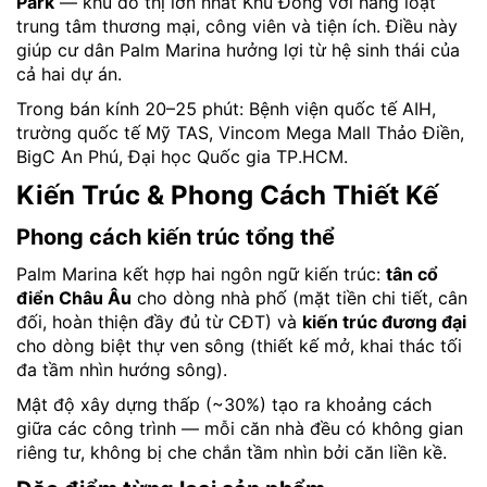
Park
— khu đô thị lớn nhất Khu Đông với hàng loạt
trung tâm thương mại, công viên và tiện ích. Điều này
giúp cư dân Palm Marina hưởng lợi từ hệ sinh thái của
cả hai dự án.
Trong bán kính 20–25 phút: Bệnh viện quốc tế AIH,
trường quốc tế Mỹ TAS, Vincom Mega Mall Thảo Điền,
BigC An Phú, Đại học Quốc gia TP.HCM.
Kiến Trúc & Phong Cách Thiết Kế
Phong cách kiến trúc tổng thể
Palm Marina kết hợp hai ngôn ngữ kiến trúc:
tân cổ
điển Châu Âu
cho dòng nhà phố (mặt tiền chi tiết, cân
đối, hoàn thiện đầy đủ từ CĐT) và
kiến trúc đương đại
cho dòng biệt thự ven sông (thiết kế mở, khai thác tối
đa tầm nhìn hướng sông).
Mật độ xây dựng thấp (~30%) tạo ra khoảng cách
giữa các công trình — mỗi căn nhà đều có không gian
riêng tư, không bị che chắn tầm nhìn bởi căn liền kề.