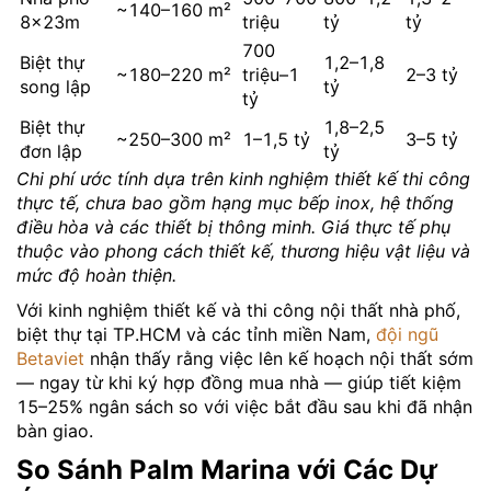
~140–160 m²
8×23m
triệu
tỷ
tỷ
700
Biệt thự
1,2–1,8
~180–220 m²
triệu–1
2–3 tỷ
song lập
tỷ
tỷ
Biệt thự
1,8–2,5
~250–300 m²
1–1,5 tỷ
3–5 tỷ
đơn lập
tỷ
Chi phí ước tính dựa trên kinh nghiệm thiết kế thi công
thực tế, chưa bao gồm hạng mục bếp inox, hệ thống
điều hòa và các thiết bị thông minh. Giá thực tế phụ
thuộc vào phong cách thiết kế, thương hiệu vật liệu và
mức độ hoàn thiện.
Với kinh nghiệm thiết kế và thi công nội thất nhà phố,
biệt thự tại TP.HCM và các tỉnh miền Nam,
đội ngũ
Betaviet
nhận thấy rằng việc lên kế hoạch nội thất sớm
— ngay từ khi ký hợp đồng mua nhà — giúp tiết kiệm
15–25% ngân sách so với việc bắt đầu sau khi đã nhận
bàn giao.
So Sánh Palm Marina với Các Dự