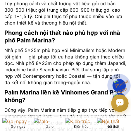
Tùy phong cách và chất lượng vật liệu: gói cơ bản
300–500 triệu; gói trung cấp 600–900 triệu; gói cao
cấp 1–1,5 tỷ. Chi phí thực tế phụ thuộc nhiều vào lựa
chọn thiết kế và thương hiệu nội thất.
Phong cách nội thất nào phù hợp với nhà
phố Palm Marina?
Nhà phố 5×25m phù hợp với Minimalism hoặc Modern
tối giản — giải pháp tối ưu hóa không gian theo chiều
dọc. Nhà phố 8×23m cho phép áp dụng thêm Japandi,
Indochine hoặc Scandinavian. Biệt thự song lập phù
hợp với Contemporary hoặc Coastal — tận dụng tối
đa kết nối không gian trong-ngoài nhà.
Palm Marina liền kề Vinhomes Grand Park
không?
Đúng vậy. Palm Marina nằm tiếp giáp trực tiếp với
Vinhomes Grand Park — khu đô thị có quy mô lớn nhất
Khu Đông Sài Gòn. Cư dân Palm Marina có thể dễ
Gọi ngay
Zalo
Kiến trúc
Nội thất
dàng tiếp cận hệ thống tiện ích, trung tâm thương mại