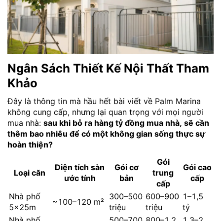
Ngân Sách Thiết Kế Nội Thất Tham
Khảo
Đây là thông tin mà hầu hết bài viết về Palm Marina
không cung cấp, nhưng lại quan trọng với mọi người
mua nhà:
sau khi bỏ ra hàng tỷ đồng mua nhà, sẽ cần
thêm bao nhiêu để có một không gian sống thực sự
hoàn thiện?
Gói
Diện tích sàn
Gói cơ
Gói cao
Loại căn
trung
ước tính
bản
cấp
cấp
Nhà phố
300–500
600–900
1–1,5
~100–120 m²
5×25m
triệu
triệu
tỷ
Nhà phố
500–700
800–1,2
1,3–2