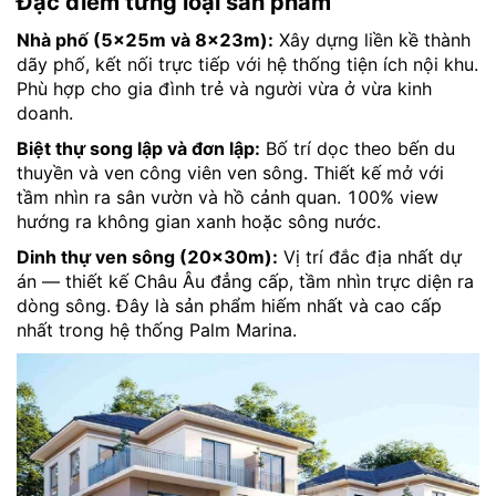
Đặc điểm từng loại sản phẩm
Nhà phố (5×25m và 8×23m):
Xây dựng liền kề thành
dãy phố, kết nối trực tiếp với hệ thống tiện ích nội khu.
Phù hợp cho gia đình trẻ và người vừa ở vừa kinh
doanh.
Biệt thự song lập và đơn lập:
Bố trí dọc theo bến du
thuyền và ven công viên ven sông. Thiết kế mở với
tầm nhìn ra sân vườn và hồ cảnh quan. 100% view
hướng ra không gian xanh hoặc sông nước.
Dinh thự ven sông (20×30m):
Vị trí đắc địa nhất dự
án — thiết kế Châu Âu đẳng cấp, tầm nhìn trực diện ra
dòng sông. Đây là sản phẩm hiếm nhất và cao cấp
nhất trong hệ thống Palm Marina.