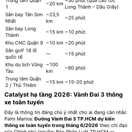
Trung tâm Quận
~30 phút (qua cao tốc
~20 km
1
Long Thành – Dầu Giây)
Sân bay Tân Sơn
~23,5
~25 phút
Nhất
km
Sân bay Long
~15 km
~10 phút
Thành
Khu CNC Quận 9
~10 km
~20 phút
Sân golf 18 lỗ
—
~15 phút
quốc tế
Khu du lịch Vũng
~100
~60 phút
Tàu
km
Trung tâm Quận
~15 km
~15–20 phút
2 / Thủ Thiêm
Catalyst hạ tầng 2026: Vành Đai 3 thông
xe toàn tuyến
Đây là thông tin đáng chú ý nhất cho ai đang cân nhắc
Palm Marina:
Đường Vành Đai 3 TP.HCM dự kiến
thông xe toàn tuyến trong tháng 6/2026
theo chỉ đạo
của Chính phủ (nguồn: Báo Pháp Luật TP.HCM —