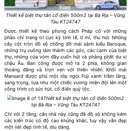
Thiết kế biệt thự tân cổ điển 500m2 tại Bà Rịa – Vũng
Tàu KT24747
Được thiết kế theo phong cách Pháp cổ với những
phào chỉ trang trí cực kỳ tinh tế, tỉ mỉ, thu hút. Những
cây cột tròn đồ sộ chống đỡ mái sảnh kiểu Baroque,
những trụ vuông làm thành các góc, các cạnh của biệt
thự, những cửa vòm đầy cuốn hút và phảng phất dư vị
châu Âu. Ban công được mở ra 2 phía, không gian
thoáng đãng và trọn vẹn với thiên nhiên. Khối mái
Mansard được phủ một lớp ngói Fuji xanh trầm lắng,
sang trọng, tựa như một chiếc vương miện đội lên một
công trình có sức hút, cổ điển quý tộc.
Thiết kế biệt thự tân cổ điển 500m2
tại Bà Rịa – Vũng Tàu KT24747
Chỉ với 2 tầng, căn nhà này cũng đã đồ sộ không kém
các kiến trúc có độ cao khủng khác, tuy vậy vẫn đẹp
một nét đẹp tinh tế, dịu dàng.