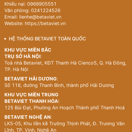
Khiếu nại: 0968905551
Văn phòng: 0241224526
Email:
lienhe@betaviet.vn
Website:
https://betaviet.vn
HỆ THỐNG BETAVIET TOÀN QUỐC
KHU VỰC MIỀN BẮC
TRỤ SỞ HÀ NỘI
:
Toà nhà Betaviet, KĐT Thanh Hà Cienco5, Q. Hà Đông,
TP. Hà Nội
BETAVIET HẢI DƯƠNG
:
Số 118, đường Thanh Bình, thành phố Hải Dương
KHU VỰC MIỀN TRUNG
BETAVIET THANH HÓA:
125 Bùi Đạt, Phường An Hoạch Thành phố Thanh Hoá
BETAVIET NGHỆ AN
:
LK5-05, Khu liền kề Trường Thịnh Phát, Đ. Trương Văn
Lĩnh, TP. Vinh, Nghệ An