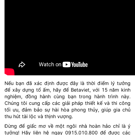
Nếu bạn đã xác định được đây là thời điểm lý tưởng
để xây dựng tổ ấm, hãy để Betaviet, với 15 năm kinh
nghiệm, đồng hành cùng bạn trong hành trình này.
Chúng tôi cung cấp các giải pháp thiết kế và thi công
tối ưu, đảm bảo sự hài hòa phong thủy, giúp gia chủ
thu hút tài lộc và thịnh vượng.
Đừng để giấc mơ về một ngôi nhà hoàn hảo chỉ là ý
tưởng! Hãy liên hệ ngay 0915.010.800 để được các