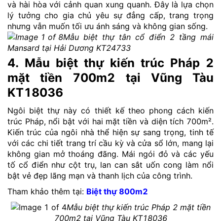
và hài hòa với cảnh quan xung quanh. Đây là lựa chọn
lý tưởng cho gia chủ yêu sự đẳng cấp, trang trọng
nhưng vẫn muốn tối ưu ánh sáng và không gian sống.
Mẫu biệt thự tân cổ điển 2 tầng mái
Mansard tại Hải Dương KT24733
4. Mẫu biệt thự kiến trúc Pháp 2
mặt tiền 700m2 tại Vũng Tàu
KT18036
Ngôi biệt thự này có thiết kế theo phong cách kiến
trúc Pháp, nổi bật với hai mặt tiền và diện tích 700m².
Kiến trúc của ngôi nhà thể hiện sự sang trọng, tinh tế
với các chi tiết trang trí cầu kỳ và cửa sổ lớn, mang lại
không gian mở thoáng đãng. Mái ngói đỏ và các yếu
tố cổ điển như cột trụ, lan can sắt uốn cong làm nổi
bật vẻ đẹp lãng mạn và thanh lịch của công trình.
Tham khảo thêm tại:
Biệt thự 800m2
Mẫu biệt thự kiến trúc Pháp 2 mặt tiền
700m2 tại Vũng Tàu KT18036