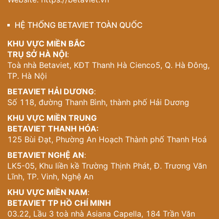
sum họp gia đình.
HỆ THỐNG BETAVIET TOÀN QUỐC
Mẫu nội thất phòng bếp biệt thự tân
cổ điển NT21092 – Chuẩn mực mới
KHU VỰC MIỀN BẮC
của không gian sang trọng
TRỤ SỞ HÀ NỘI
:
Toà nhà Betaviet, KĐT Thanh Hà Cienco5, Q. Hà Đông,
Mẫu nội thất phòng bếp biệt thự tân cổ điển NT21092 là
TP. Hà Nội
sự kết hợp hài hòa giữa thẩm mỹ vượt thời gian và công
BETAVIET HẢI DƯƠNG
:
năng hiện đại, mang đến không gian nấu nướng lý tưởng
Số 118, đường Thanh Bình, thành phố Hải Dương
cho giới thượng lưu.
KHU VỰC MIỀN TRUNG
Thiết kế theo phong cách tân cổ điển sang trọng nhưng
BETAVIET THANH HÓA:
tinh gọn, nổi bật với hệ tủ bếp gỗ tự nhiên phủ sơn bóng
125 Bùi Đạt, Phường An Hoạch Thành phố Thanh Hoá
màu nâu trầm, điểm xuyết các chi tiết mạ vàng tinh tế. Tủ
bếp trên – dưới bố trí khoa học, tích hợp đầy đủ thiết bị
BETAVIET NGHỆ AN
:
hiện đại như bếp âm, lò nướng, máy hút mùi, tủ lạnh âm
LK5-05, Khu liền kề Trường Thịnh Phát, Đ. Trương Văn
tường… đảm bảo sự tiện nghi và liền mạch thẩm mỹ.
Lĩnh, TP. Vinh, Nghệ An
KHU VỰC MIỀN NAM
:
Mẫu nội thất phòng bếp biệt thự tân cổ điển NT21092
BETAVIET TP HỒ CHÍ MINH
03.22, Lầu 3 toà nhà Asiana Capella, 184 Trần Văn
Mặt bếp và tường ốp đá tự nhiên vân mây giúp tăng độ