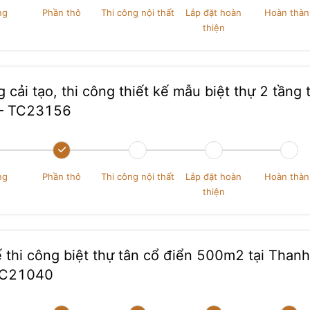
phần chân bàn được hoàn thiện khá tinh xảo, không quá r
ng
Phần thô
Thi công nội thất
Lắp đặt hoàn
Hoàn thàn
nét cho chất lượng trong thi công biệt thự tân cổ điển, kh
thiện
ng gỗ chắc chắn kết hợp đệm bọc sáng màu. Hiện tại, g
hưng cho thấy công trình vẫn đang trong quá trình lắp đặ
 cải tạo, thi công thiết kế mẫu biệt thự 2 tầng t
iao. Điều này thể hiện sự chuyên nghiệp trong thi công bi
hái tốt nhất cho đến phút cuối.
 – TC23156
 bằng đá vân tự nhiên, kết hợp hệ đèn hắt tạo hiệu ứng án
ại chiều sâu cho không gian, đồng thời tạo cảm giác sang
hung viền xung quanh được ốp gỗ với tông màu đồng bộ cù
t chẽ về mặt thị giác.
ng
Phần thô
Thi công nội thất
Lắp đặt hoàn
Hoàn thàn
thiện
 đang ở giai đoạn “chốt hoàn thiện”. Các đồ nội thất lớn đ
ết nhỏ đang được căn chỉnh. Đây chính là đặc trưng của gia
ói – nơi mọi thứ được rà soát lần cuối để đảm bảo độ chính
n thành.
ế thi công biệt thự tân cổ điển 500m2 tại Thanh
qua đầy đủ 5 giai đoạn thi công. Bắt đầu từ khởi công vớ
TC21040
heo là phần thô – giai đoạn tạo nên “bộ khung” vững chắc. 
 thiết kế được hiện thực hóa bằng vật liệu và tay nghề thực