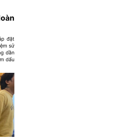
Hoàn
ắp đặt
iệm sử
ng dần
ậm dấu