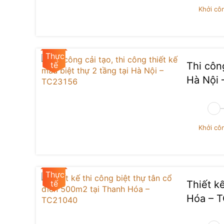
giữ được sự bề thế. Các chi tiết chạm khắc ở 
Khởi cô
nhưng đủ để tạo điểm nhấn. Đây là minh chứng rõ 
chi tiết nhỏ đều được đầu tư đúng mức.
Bao quanh bàn là hệ ghế ăn cao cấp, phần khu
đang được bọc nilon bảo vệ – một chi tiết nhỏ n
Thi công
thiện và được bảo quản cẩn thận trước khi bàn g
trọn gói, khi mọi sản phẩm đều được giữ ở trạng t
Hà Nội
Phía sau khu vực bàn ăn là mảng tường trang trí
rất đẹp. Các đường vân đá loang tự nhiên mang l
đặc trưng của thi công nội thất tân cổ điển. K
ăn, giúp tổng thể không bị rời rạc mà liên kết chặ
Khởi cô
Quan sát kỹ hơn, có thể thấy toàn bộ không gian
đưa vào đúng vị trí, nhưng vẫn còn những chi ti
lắp đặt hoàn thiện trong thi công biệt thự trọn g
tính đồng bộ trước khi chuyển sang giai đoạn hoà
Thiết k
Để đi đến bước này, công trình TC22081 đã trải 
Hóa – 
chuẩn bị mặt bằng và định vị công trình, tiếp t
là thi công nội thất tân cổ điển, nơi các chi tiết