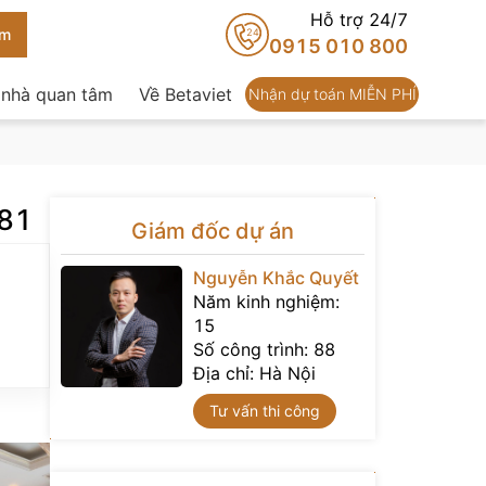
Hỗ trợ 24/7
24
0915 010 800
 nhà quan tâm
Về Betaviet
Nhận dự toán MIỄN PHÍ
081
Giám đốc dự án
Nguyễn Khắc Quyết
Năm kinh nghiệm:
15
Số công trình:
88
Địa chỉ:
Hà Nội
Tư vấn thi công