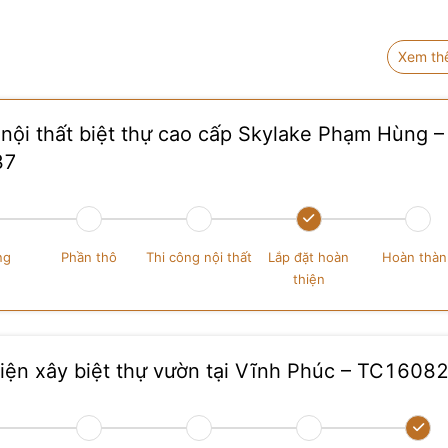
Xem t
 nội thất biệt thự cao cấp Skylake Phạm Hùng –
37
ng
Phần thô
Thi công nội thất
Lắp đặt hoàn
Hoàn thàn
thiện
iện xây biệt thự vườn tại Vĩnh Phúc – TC1608
điển tại KĐT Vinhome Star City – TC22081
 ăn gỗ tự nhiên kích thước lớn, thiết kế theo phong cách 
, đường viền bo cong nhẹ nhàng tạo cảm giác mềm mại như