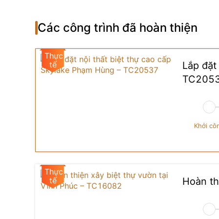
Các công trình đã hoàn thiện
Lắp đặt
TC205
Khởi cô
Hoàn th
Thi công biệt thự tân cổ 
Điểm nhấn nổi bật nhất trong hình ảnh là bộ bàn
điển sang trọng. Mặt bàn được xử lý phẳng mịn